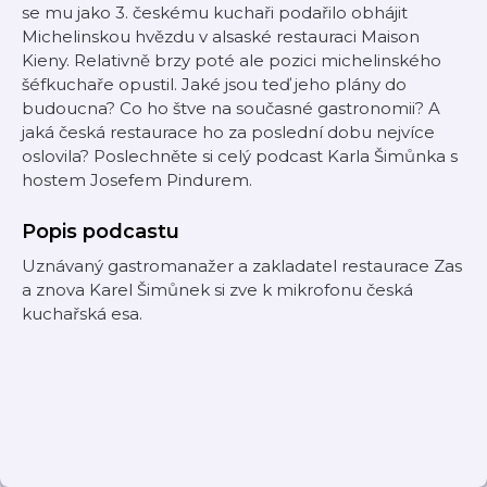
se mu jako 3. českému kuchaři podařilo obhájit
Michelinskou hvězdu v alsaské restauraci Maison
Kieny. Relativně brzy poté ale pozici michelinského
šéfkuchaře opustil. Jaké jsou teď jeho plány do
budoucna? Co ho štve na současné gastronomii? A
jaká česká restaurace ho za poslední dobu nejvíce
oslovila? Poslechněte si celý podcast Karla Šimůnka s
hostem Josefem Pindurem.
Popis podcastu
Uznávaný gastromanažer a zakladatel restaurace Zas
a znova Karel Šimůnek si zve k mikrofonu česká
kuchařská esa.