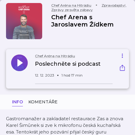
Chef Aréna na Hitrádiu
Zpravodajství
,
Zprávy ze světa zábavy
Chef Arena s
Jaroslavem Žídkem
Chef Aréna na Hitrádiu
Poslechněte si podcast
12. 12. 2023
1 hod 17 min
INFO
KOMENTÁŘE
Gastromanažer a zakladatel restaurace Zas a znova
Karel Šimůnek si zve k mikrofonu česká kuchařská
esa. Tentokrát jeho pozvání přijal český guru