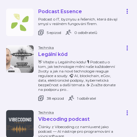
Podcast Essence
Podcast o IT, byznysu a řešeních, která dávají
smysl v reálném fungování firem.
5 epizod
0 odběratelů
Technika
Legální kód
👋 Vítejte u Legálního kódu! 🎙️ Podcastu o
tom, jak technologie mění naše každodenní
životy a jak na nové technologie reaguje
regulace a soudy. 🎧 AI, blockchain, eGov,
data, elektronické podpisy, kybernetická
bezpečnost a další témata. ☕️ Zvažte donate
na podporu pro
…
38 epizod
1 odběratel
Technika
Vibecoding podcast
Články z Vibecoding.cz namluvené jako
podcast — AI nástroje pro programování a
vývoj software.