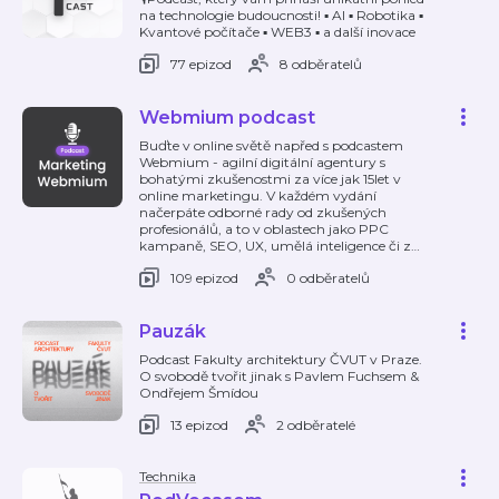
na technologie budoucnosti! ▪️ AI ▪️ Robotika ▪️
Kvantové počítače ▪️ WEB3 ▪️ a další inovace
77 epizod
8 odběratelů
Webmium podcast
Buďte v online světě napřed s podcastem
Webmium - agilní digitální agentury s
bohatými zkušenostmi za více jak 15let v
online marketingu. V každém vydání
načerpáte odborné rady od zkušených
profesionálů, a to v oblastech jako PPC
kampaně, SEO, UX, umělá inteligence či z
…
109 epizod
0 odběratelů
Pauzák
Podcast Fakulty architektury ČVUT v Praze.
O svobodě tvořit jinak s Pavlem Fuchsem &
Ondřejem Šmídou
13 epizod
2 odběratelé
Technika