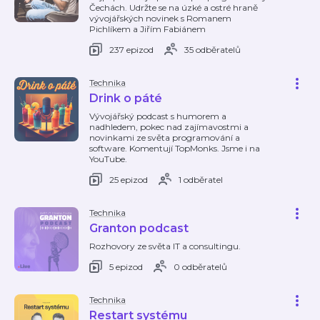
Čechách. Udržte se na úzké a ostré hraně
vývojářských novinek s Romanem
Pichlíkem a Jiřím Fabiánem
237 epizod
35 odběratelů
Technika
Drink o páté
Vývojářský podcast s humorem a
nadhledem, pokec nad zajímavostmi a
novinkami ze světa programování a
software. Komentují TopMonks. ⁠Jsme i na
YouTube.
25 epizod
1 odběratel
Technika
Granton podcast
Rozhovory ze světa IT a consultingu.
5 epizod
0 odběratelů
Technika
Restart systému