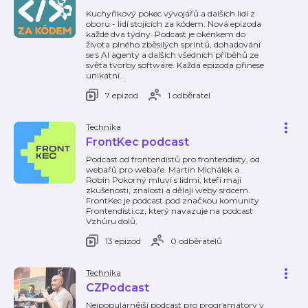
Kuchyňkový pokec vývojářů a dalších lidí z
oboru - lidí stojících za kódem. Nová epizoda
každé dva týdny. Podcast je okénkem do
života plného zběsilých sprintů, dohadování
se s AI agenty a dalších všedních příběhů ze
světa tvorby software. Každá epizoda přinese
unikátní
…
7 epizod
1 odběratel
Technika
FrontKec podcast
Podcast od frontendistů pro frontendisty, od
webařů pro webaře. Martin Michálek a
Robin Pokorný mluví s lidmi, kteří mají
zkušenosti, znalosti a dělají weby srdcem.
FrontKec je podcast pod značkou komunity
Frontendisti.cz, který navazuje na podcast
Vzhůru dolů.
13 epizod
0 odběratelů
Technika
CZPodcast
Nejpopulárnější podcast pro programátory v