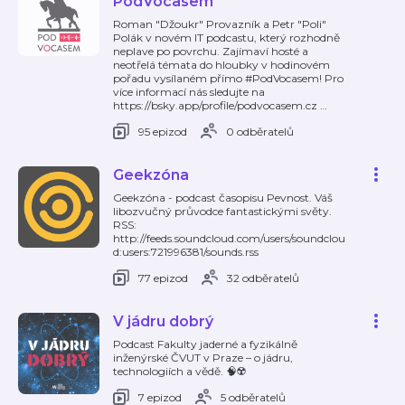
PodVocasem
Roman "Džoukr" Provazník a Petr "Poli"
Polák v novém IT podcastu, který rozhodně
neplave po povrchu. Zajímaví hosté a
neotřelá témata do hloubky v hodinovém
pořadu vysílaném přímo #PodVocasem! Pro
více informací nás sledujte na
https://bsky.app/profile/podvocasem.cz
…
95 epizod
0 odběratelů
Geekzóna
Geekzóna - podcast časopisu Pevnost. Váš
libozvučný průvodce fantastickými světy.
RSS:
http://feeds.soundcloud.com/users/soundclou
d:users:721996381/sounds.rss
77 epizod
32 odběratelů
V jádru dobrý
Podcast Fakulty jaderné a fyzikálně
inženýrské ČVUT v Praze – o jádru,
technologiích a vědě. 🧠☢️
7 epizod
5 odběratelů