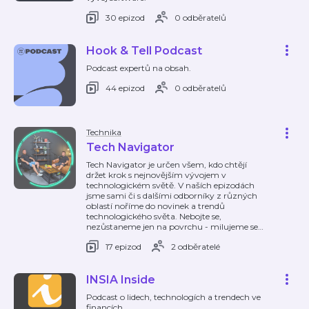
30 epizod
0 odběratelů
Hook & Tell Podcast
Podcast expertů na obsah.
44 epizod
0 odběratelů
Technika
Tech Navigator
Tech Navigator je určen všem, kdo chtějí
držet krok s nejnovějším vývojem v
technologickém světě. V naších epizodách
jsme sami či s dalšími odborníky z různých
oblastí noříme do novinek a trendů
technologického světa. Nebojte se,
nezůstaneme jen na povrchu - milujeme se
…
17 epizod
2 odběratelé
INSIA Inside
Podcast o lidech, technologích a trendech ve
financích.