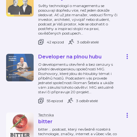
Světy technologií o managementu se
posouvají dopředu více, než jeden dokáže
sledovat. Ať už jste manažer, vedoucí firmy či
investor, architekt, vývojář nebo student,
podcast je Váš prostor, kde se obohatit o
postřehy a inspiraci stojící na praxi,
osvědčených postupech
…
42 epizod
3 odběratelé
Developer na plnou hubu
O developmentu otevřeně a bez cenzury s
přední developerskou společností MIG.
Rozhovory, které jdou do hloubky témat i
příběhů hostů. Podcastem vás provede
jednatel společnosti Roman Šebela a ukáže
vám zákulisí tohoto odvětví. MIG aktuálně
staví či připravuje 20 projekt
…
55 epizod
3 odběratelé
Technika
bitter
bitter … podcast, který nevšedně rozebírá
technologie, značky, internet a vůbec vše, co