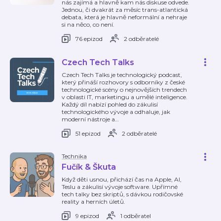
nás zajímá a hlavně kam nás diskuse odvede.
Jednou, či dvakrát za měsíc trans-atlantická
debata, která je hlavně neformální a nehraje
si na něco, co není.
76 epizod
2 odběratelé
Czech Tech Talks
Czech Tech Talks je technologický podcast,
který přináší rozhovory s odborníky z české
technologické scény o nejnovějších trendech
v oblasti IT, marketingu a umělé inteligence.
Každý díl nabízí pohled do zákulisí
technologického vývoje a odhaluje, jak
moderní nástroje a
…
51 epizod
2 odběratelé
Technika
Fučík & Škuta
Když děti usnou, přichází čas na Apple, AI,
Teslu a zákulisí vývoje software. Upřímné
tech talky bez skriptů, s dávkou rodičovské
reality a herních úletů.
9 epizod
1 odběratel