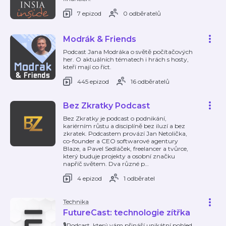
7 epizod
0 odběratelů
Modrák & Friends
Podcast Jana Modráka o světě počítačových
her. O aktuálních tématech i hrách s hosty,
kteří mají co říct.
445 epizod
16 odběratelů
Bez Zkratky Podcast
Bez Zkratky je podcast o podnikání,
kariérním růstu a disciplíně bez iluzí a bez
zkratek. Podcastem provází Jan Netolička,
co-founder a CEO softwarové agentury
Blaze, a Pavel Sedláček, freelancer a tvůrce,
který buduje projekty a osobní značku
napříč světem. Dva různé p
…
4 epizod
1 odběratel
Technika
FutureCast: technologie zítřka
🎙️Podcast, který vám přináší unikátní pohled