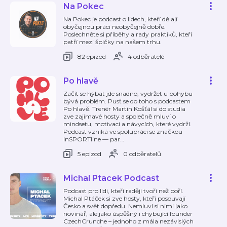
Na Pokec
Na Pokec je podcast o lidech, kteří dělají
obyčejnou práci neobyčejně dobře.
Poslechněte si příběhy a rady praktiků, kteří
patří mezi špičky na našem trhu.
82 epizod
4 odběratelé
Po hlavě
Začít se hýbat jde snadno, vydržet u pohybu
bývá problém. Pusť se do toho s podcastem
Po hlavě. Trenér Martin Košťál si do studia
zve zajímavé hosty a společně mluví o
mindsetu, motivaci a návycích, které vydrží.
Podcast vzniká ve spolupráci se značkou
inSPORTline — par
…
5 epizod
0 odběratelů
Michal Ptacek Podcast
Podcast pro lidi, kteří raději tvoří než boří.
Michal Ptáček si zve hosty, kteří posouvají
Česko a svět dopředu. Nemluví si nimi jako
novinář, ale jako úspěšný i chybující founder
CzechCrunche – jednoho z mála nezávislých