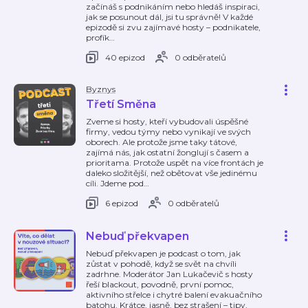
začínáš s podnikáním nebo hledáš inspiraci,
jak se posunout dál, jsi tu správně! V každé
epizodě si zvu zajímavé hosty – podnikatele,
profík
…
40 epizod
0 odběratelů
Byznys
Třetí Směna
Zveme si hosty, kteří vybudovali úspěšné
firmy, vedou týmy nebo vynikají ve svých
oborech. Ale protože jsme taky tátové,
zajímá nás, jak ostatní žonglují s časem a
prioritama. Protože uspět na více frontách je
daleko složitější, než obětovat vše jedinému
cíli. Jdeme pod
…
6 epizod
0 odběratelů
Nebuď překvapen
Nebuď překvapen je podcast o tom, jak
zůstat v pohodě, když se svět na chvíli
zadrhne. Moderátor Jan Lukačevič s hosty
řeší blackout, povodně, první pomoc,
aktivního střelce i chytré balení evakuačního
batohu. Krátce, jasně, bez strašení – tipy,