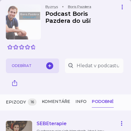
Byznys
Boris Pazdera
Podcast Boris
Pazdera do uší
ODEBÍRAT
KOMENTÁŘE
INFO
PODOBNÉ
EPIZODY
16
SEBEterapie
O seberozvojových tématech, která jsou