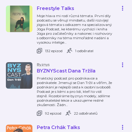
Freestyle Talks
Moje hlava mi rodí různá témata. První díly
podcastu se věnují mindsetu, další rozvíjejí
jógová témata s odkazem na specializovaný
Jóga Podcast, ke kterému vychází i kniha
Jóga pro začátečníky a nakonec i rozhovory
s odborníky na téma mimořádné nadání a
vysokou intelige
…
132 epizod
1 odběratel
Byznys
BYZNYScast Dana Tržila
Praktický podcast pro podnikavce a
podnikatele. Jmenuji se Dan Tržil a věřím, že
podnikání je nejlepší cesta k osobní svobodě.
Podcast je s lidmi a pro lidi, kteří to vidí
stejně. Rozebíráme byznys modely, sdílíme
podnikatelské lekce a ukazujeme reálné
zkušenosti. Žádn
…
92 epizod
22 odběratelů
Petra Crhák Talks