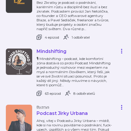
Bez Zkratky je podcast o podnikání,
kariérním růstu a disciplíně bez iluzí a bez
zkratek. Podcastem provází Jan Netolička,
co-founder a CEO softwarové agentury
Blaze, a Pavel Sedláček, freelancer a tvůrce,
který buduje projekty a osobní značku
napříč světem. Dva různé p
…
4 epizod
1 odběratel
Mindshifting
🎙 Mindshifting – podcast, kde komfortní
zóna dostává co proto Podcast Mindshifting
je jednoduchý rozhovor mezi expertem na
mysl a normálním člověkem, který řeší, jak
se ve své životní situaci posunout. Proto je
každý díl jiný. Někdy mluvíme o návycích,
které ti pomůž
…
63 epizod
8 odběratelů
Byznys
Podcast Jirky Urbana
Ahoj, vítej v Podcastu Jirky Urbana – místě,
kde si na rovinu povídáme o podnikání, fuck-
upech, úspěších a o všem mezi tím. Pokud