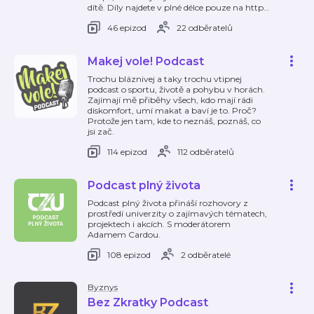
dítě. Díly najdete v plné délce pouze na http
…
46 epizod
22 odběratelů
Makej vole! Podcast
Trochu bláznivej a taky trochu vtipnej
podcast o sportu, životě a pohybu v horách.
Zajímají mě přiběhy všech, kdo mají rádi
diskomfort, umí makat a baví je to. Proč?
Protože jen tam, kde to neznáš, poznáš, co
jsi zač.
114 epizod
112 odběratelů
Podcast plný života
Podcast plný života přináší rozhovory z
prostředí univerzity o zajímavých tématech,
projektech i akcích. S moderátorem
Adamem Cardou.
108 epizod
2 odběratelé
Byznys
Bez Zkratky Podcast