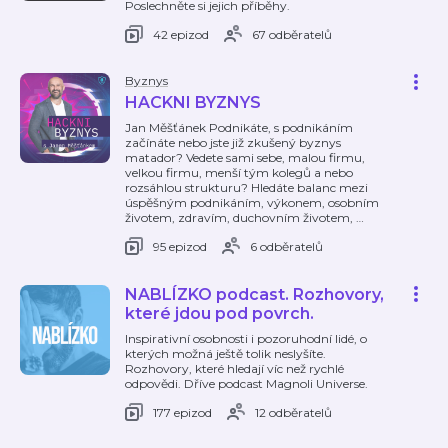
Poslechněte si jejich příběhy.
42 epizod
67 odběratelů
Byznys
HACKNI BYZNYS
Jan Měšťánek Podnikáte, s podnikáním
začínáte nebo jste již zkušený byznys
matador? Vedete sami sebe, malou firmu,
velkou firmu, menší tým kolegů a nebo
rozsáhlou strukturu? Hledáte balanc mezi
úspěšným podnikáním, výkonem, osobním
životem, zdravím, duchovním životem,
…
95 epizod
6 odběratelů
NABLÍZKO podcast. Rozhovory,
které jdou pod povrch.
Inspirativní osobnosti i pozoruhodní lidé, o
kterých možná ještě tolik neslyšíte.
Rozhovory, které hledají víc než rychlé
odpovědi. Dříve podcast Magnoli Universe.
177 epizod
12 odběratelů