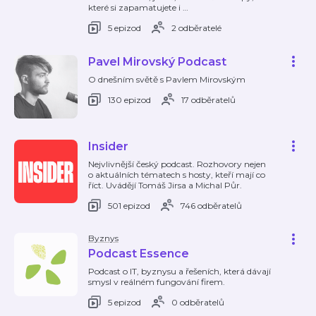
které si zapamatujete i
…
5 epizod
2 odběratelé
Pavel Mirovský Podcast
O dnešním světě s Pavlem Mirovským
130 epizod
17 odběratelů
Insider
Nejvlivnější český podcast. Rozhovory nejen
o aktuálních tématech s hosty, kteří mají co
říct. Uvádějí Tomáš Jirsa a Michal Půr.
501 epizod
746 odběratelů
Byznys
Podcast Essence
Podcast o IT, byznysu a řešeních, která dávají
smysl v reálném fungování firem.
5 epizod
0 odběratelů