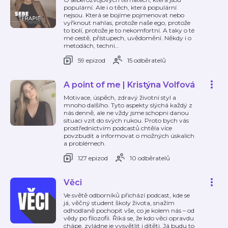
populární. Ale i o těch, která populární
nejsou. Která se bojíme pojmenovat nebo
vyřknout nahlas, protože naše ego, protože
to bolí, protože je to nekomfortní. A taky o té
mé cestě, přístupech, uvědomění. Někdy i o
metodách, techni
…
59 epizod
15 odběratelů
A point of me | Kristýna Volfová
Motivace, úspěch, zdravý životní styl a
mnoho dalšího. Tyto aspekty slýchá každý z
nás denně, ale ne vždy jsme schopni danou
situaci vzít do svých rukou. Proto bych vás
prostřednictvím podcastů chtěla více
povzbudit a informovat o možných úskalích
a problémech.
127 epizod
10 odběratelů
Věci
Ve světě odborníků přichází podcast, kde se
já, věčný student školy života, snažím
odhodlaně pochopit vše, co je kolem nás – od
vědy po filozofii. Říká se, že kdo věci opravdu
chápe, zvládne je vysvětlit i dítěti. Já budu to