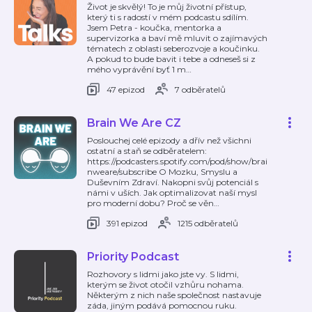
Život je skvělý! To je můj životní přístup,
který ti s radostí v mém podcastu sdílím.
Jsem Petra - koučka, mentorka a
supervizorka a baví mě mluvit o zajímavých
tématech z oblasti seberozvoje a koučinku.
A pokud to bude bavit i tebe a odneseš si z
mého vyprávění byť 1 m
…
47 epizod
7 odběratelů
Brain We Are CZ
Poslouchej celé epizody a dřív než všichni
ostatní a staň se odběratelem:
https://podcasters.spotify.com/pod/show/brai
nweare/subscribe O Mozku, Smyslu a
Duševním Zdraví. Nakopni svůj potenciál s
námi v uších. Jak optimalizovat naší mysl
pro moderní dobu? Proč se věn
…
391 epizod
1215 odběratelů
Priority Podcast
Rozhovory s lidmi jako jste vy. S lidmi,
kterým se život otočil vzhůru nohama.
Některým z nich naše společnost nastavuje
záda, jiným podává pomocnou ruku.