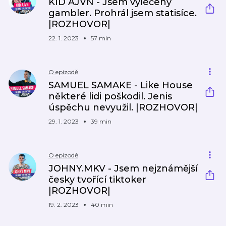
KID AJVN - Jsem vyléčený
gambler. Prohrál jsem statisíce.
|ROZHOVOR|
22. 1. 2023
57 min
O epizodě
SAMUEL SAMAKE - Like House
některé lidi poškodil. Jenis
úspěchu nevyužil. |ROZHOVOR|
29. 1. 2023
39 min
O epizodě
JOHNY.MKV - Jsem nejznámější
česky tvořící tiktoker
|ROZHOVOR|
19. 2. 2023
40 min