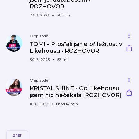
ROZHOVOR
23. 3. 2023
48 min
O epizodě
TOMI - Pros*ali jsme příležitost v
Likehousu • ROZHOVOR
30. 3. 2023
53 min
O epizodě
KRISTAL SHINE - Od Likehousu
jsem nic nečekala |ROZHOVOR|
16. 6. 2023
1 hod 14 min
ZPĚT