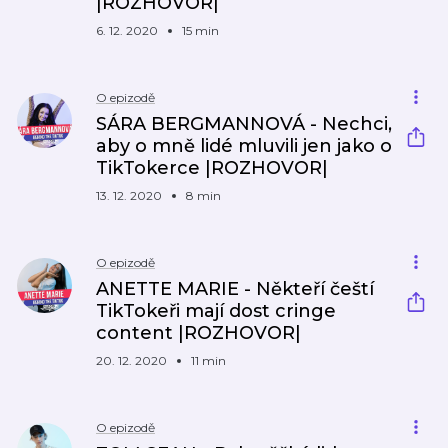
|ROZHOVOR|
6. 12. 2020
15 min
O epizodě
SÁRA BERGMANNOVÁ - Nechci,
aby o mně lidé mluvili jen jako o
TikTokerce |ROZHOVOR|
13. 12. 2020
8 min
O epizodě
ANETTE MARIE - Někteří čeští
TikTokeři mají dost cringe
content |ROZHOVOR|
20. 12. 2020
11 min
O epizodě