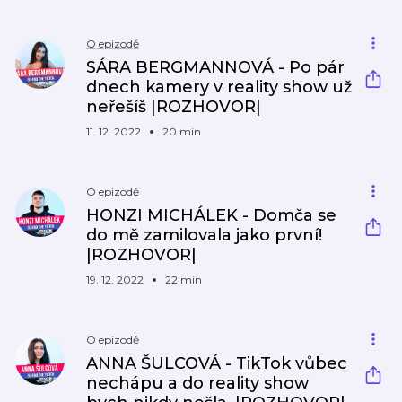
O epizodě
SÁRA BERGMANNOVÁ - Po pár
dnech kamery v reality show už
neřešíš |ROZHOVOR|
11. 12. 2022
20 min
O epizodě
HONZI MICHÁLEK - Domča se
do mě zamilovala jako první!
|ROZHOVOR|
19. 12. 2022
22 min
O epizodě
ANNA ŠULCOVÁ - TikTok vůbec
nechápu a do reality show