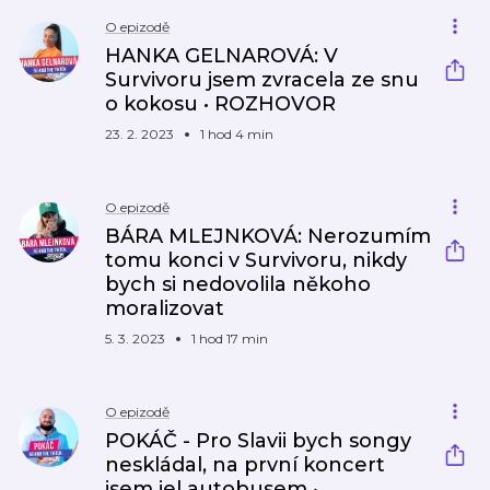
O epizodě
HANKA GELNAROVÁ: V
Survivoru jsem zvracela ze snu
o kokosu • ROZHOVOR
23. 2. 2023
1 hod 4 min
O epizodě
BÁRA MLEJNKOVÁ: Nerozumím
tomu konci v Survivoru, nikdy
bych si nedovolila někoho
moralizovat
5. 3. 2023
1 hod 17 min
O epizodě
POKÁČ - Pro Slavii bych songy
neskládal, na první koncert
jsem jel autobusem •