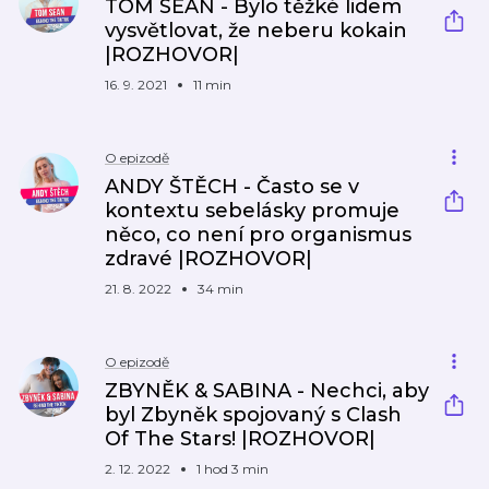
TOM SEAN - Bylo těžké lidem
vysvětlovat, že neberu kokain
|ROZHOVOR|
16. 9. 2021
11 min
O epizodě
ANDY ŠTĚCH - Často se v
kontextu sebelásky promuje
něco, co není pro organismus
zdravé |ROZHOVOR|
21. 8. 2022
34 min
O epizodě
ZBYNĚK & SABINA - Nechci, aby
byl Zbyněk spojovaný s Clash
Of The Stars! |ROZHOVOR|
2. 12. 2022
1 hod 3 min