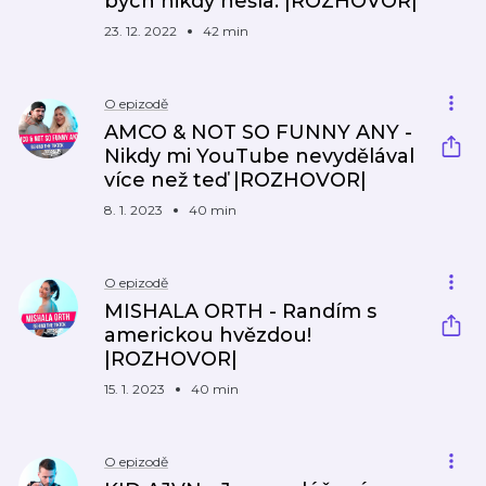
bych nikdy nešla. |ROZHOVOR|
23. 12. 2022
42 min
O epizodě
AMCO & NOT SO FUNNY ANY -
Nikdy mi YouTube nevydělával
více než teď |ROZHOVOR|
8. 1. 2023
40 min
O epizodě
MISHALA ORTH - Randím s
americkou hvězdou!
|ROZHOVOR|
15. 1. 2023
40 min
O epizodě