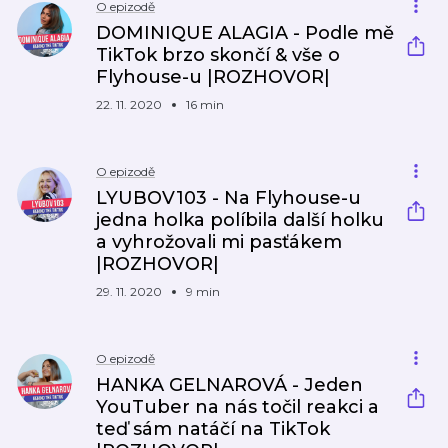
O epizodě
DOMINIQUE ALAGIA - Podle mě
TikTok brzo skončí & vše o
Flyhouse-u |ROZHOVOR|
22. 11. 2020
16 min
O epizodě
LYUBOV103 - Na Flyhouse-u
jedna holka políbila další holku
a vyhrožovali mi pasťákem
|ROZHOVOR|
29. 11. 2020
9 min
O epizodě
HANKA GELNAROVÁ - Jeden
YouTuber na nás točil reakci a
teď sám natáčí na TikTok