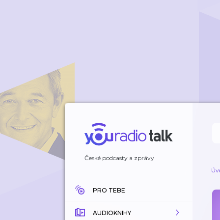
České podcasty a zprávy
Úv
PRO TEBE
AUDIOKNIHY