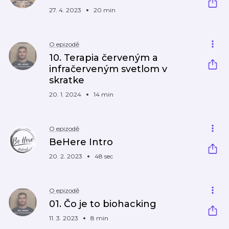
27. 4. 2023
20 min
O epizodě
10. Terapia červeným a
infračerveným svetlom v
skratke
20. 1. 2024
14 min
O epizodě
BeHere Intro
20. 2. 2023
48 sec
O epizodě
01. Čo je to biohacking
11. 3. 2023
8 min