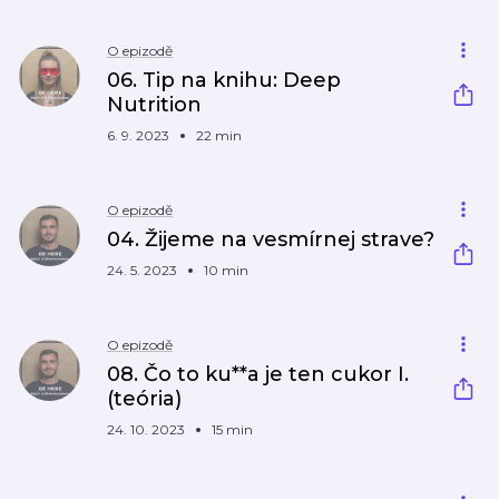
O epizodě
06. Tip na knihu: Deep
Nutrition
6. 9. 2023
22 min
O epizodě
04. Žijeme na vesmírnej strave?
24. 5. 2023
10 min
O epizodě
08. Čo to ku**a je ten cukor I.
(teória)
24. 10. 2023
15 min