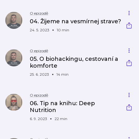
O epizodě
04. Žijeme na vesmírnej strave?
24. 5. 2023
10 min
O epizodě
05. O biohackingu, cestovaní a
komforte
25. 6. 2023
14 min
O epizodě
06. Tip na knihu: Deep
Nutrition
6. 9. 2023
22 min