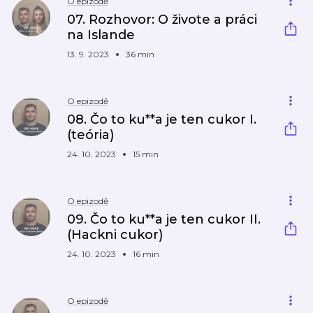
O epizodě
07. Rozhovor: O živote a práci
na Islande
13. 9. 2023
36 min
O epizodě
08. Čo to ku**a je ten cukor I.
(teória)
24. 10. 2023
15 min
O epizodě
09. Čo to ku**a je ten cukor II.
(Hackni cukor)
24. 10. 2023
16 min
O epizodě