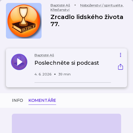
Baptisté Aš
Náboženství / spiritualita
,
Křesťanství
Zrcadlo lidského života
77.
Baptisté Aš
Poslechněte si podcast
4. 6. 2026
39 min
INFO
KOMENTÁŘE