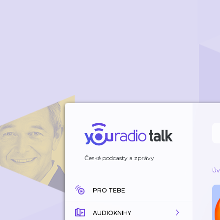
České podcasty a zprávy
Úv
PRO TEBE
AUDIOKNIHY