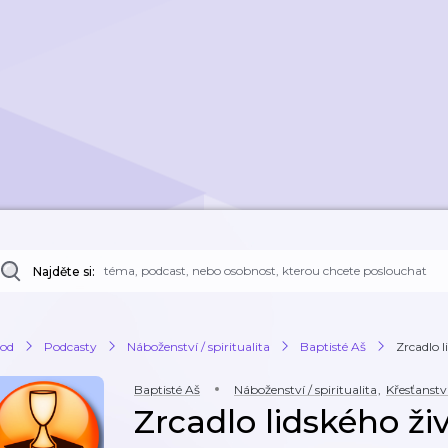
Najděte si:
od
Podcasty
Náboženství / spiritualita
Baptisté Aš
Zrcadlo l
Baptisté Aš
Náboženství / spiritualita
,
Křesťanstv
Zrcadlo lidského živ