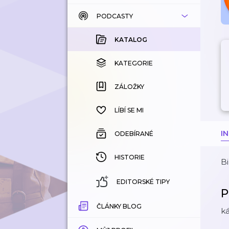
PODCASTY
KATALOG
KOUPENÉ
KATALOG
KATEGORIE
KATEGORIE
ZÁLOŽKY
ZÁLOŽKY
HISTORIE
LÍBÍ SE MI
I
ODEBÍRANÉ
HISTORIE
Bi
EDITORSKÉ TIPY
P
ČLÁNKY BLOG
k