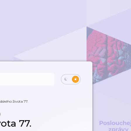
idského života 77.
í
ota 77.