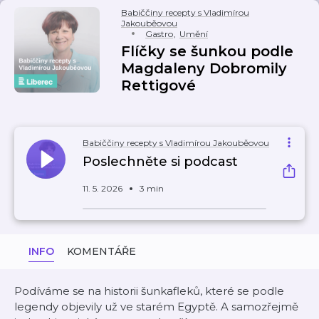
Babiččiny recepty s Vladimírou
Jakouběovou
Gastro
,
Umění
Flíčky se šunkou podle
Magdaleny Dobromily
Rettigové
Babiččiny recepty s Vladimírou Jakouběovou
Poslechněte si podcast
11. 5. 2026
3 min
INFO
KOMENTÁŘE
Podíváme se na historii šunkafleků, které se podle
legendy objevily už ve starém Egyptě. A samozřejmě