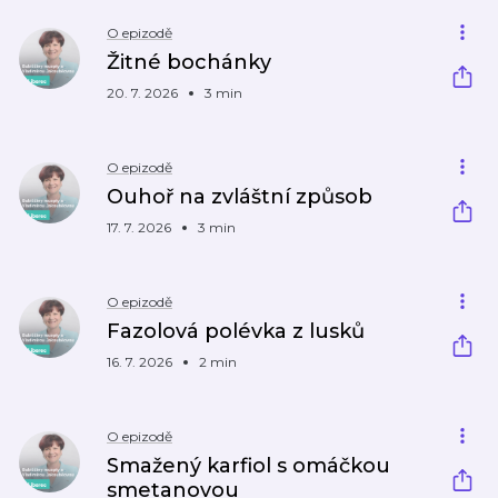
O epizodě
Žitné bochánky
20. 7. 2026
3 min
O epizodě
Ouhoř na zvláštní způsob
17. 7. 2026
3 min
O epizodě
Fazolová polévka z lusků
16. 7. 2026
2 min
O epizodě
Smažený karfiol s omáčkou
smetanovou