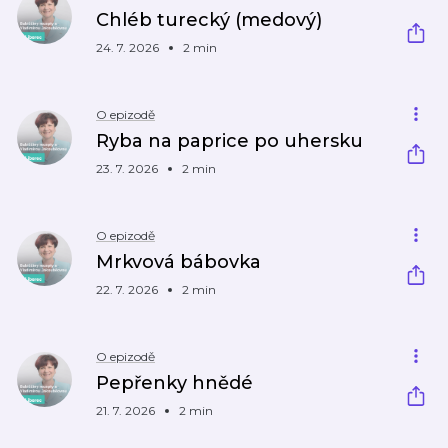
Chléb turecký (medový)
24. 7. 2026
2 min
O epizodě
Ryba na paprice po uhersku
23. 7. 2026
2 min
O epizodě
Mrkvová bábovka
22. 7. 2026
2 min
O epizodě
Pepřenky hnědé
21. 7. 2026
2 min