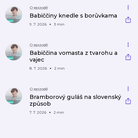
O epizodě
Babiččiny knedle s borůvkama
9. 7. 2026
3 min
O epizodě
Babiččina vomasta z tvarohu a
vajec
8. 7. 2026
2 min
O epizodě
Bramborový guláš na slovenský
způsob
7. 7. 2026
2 min