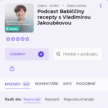
Gastro
,
Umění
Český rozhlas
Podcast Babiččiny
recepty s Vladimírou
Jakouběovou
ODEBÍRAT
KOMENTÁŘE
INFO
PODOBNÉ
EPIZODY
442
Řadit dle:
Nejnovější
Nejstarší
Nejposlouchanější