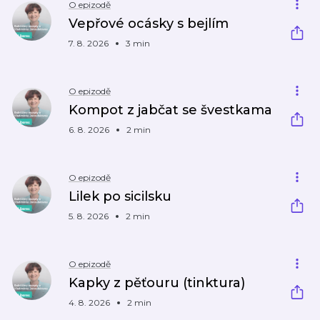
O epizodě
Vepřové ocásky s bejlím
7. 8. 2026
3 min
O epizodě
Kompot z jabčat se švestkama
6. 8. 2026
2 min
O epizodě
Lilek po sicilsku
5. 8. 2026
2 min
O epizodě
Kapky z pěťouru (tinktura)
4. 8. 2026
2 min