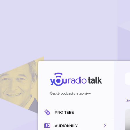
České podcasty a zprávy
Úv
PRO TEBE
AUDIOKNIHY