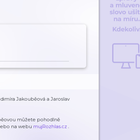
ladimíra Jakouběová a Jaroslav
ouběovou můžete pohodlně
ebo na webu
mujRozhlas.cz
.