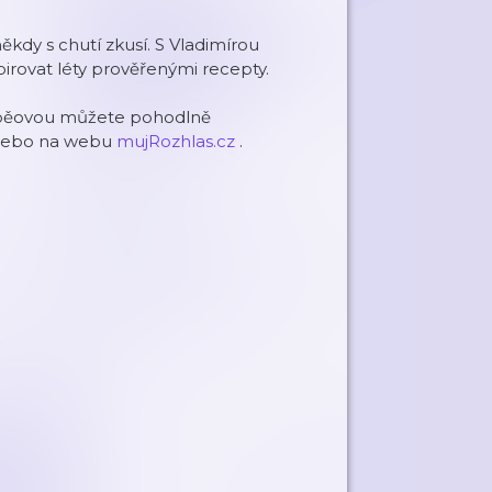
kdy s chutí zkusí. S Vladimírou
irovat léty prověřenými recepty.
ouběovou můžete pohodlně
ebo na webu
mujRozhlas.cz
.