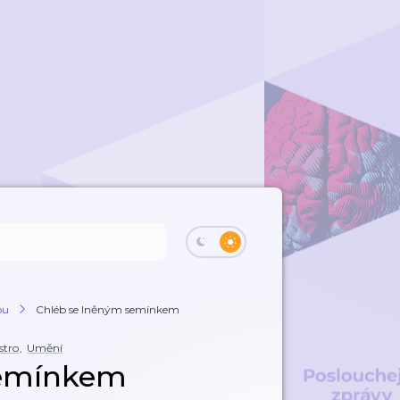
ou
Chléb se lněným semínkem
stro
,
Umění
semínkem