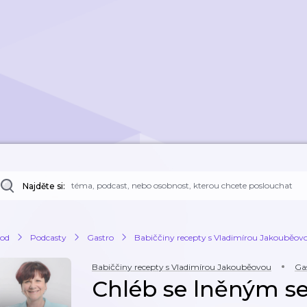
Najděte si:
od
Podcasty
Gastro
Babiččiny recepty s Vladimírou Jakouběov
Babiččiny recepty s Vladimírou Jakouběovou
Ga
Chléb se lněným 