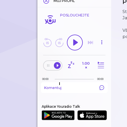
P
MŮJ PROFIL
St
POSLOUCHEJTE
Ja
V
po
1.00
×
00:00
00:00
Komentuj
Aplikace Youradio Talk