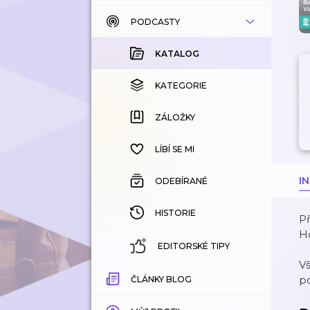
PODCASTY
KATALOG
KOUPENÉ
KATALOG
KATEGORIE
KATEGORIE
ZÁLOŽKY
ZÁLOŽKY
HISTORIE
LÍBÍ SE MI
I
ODEBÍRANÉ
HISTORIE
Př
H
EDITORSKÉ TIPY
V
po
ČLÁNKY BLOG