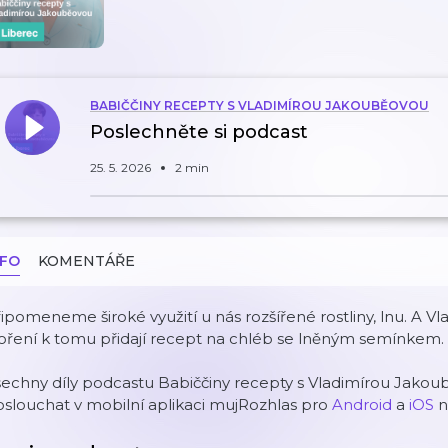
BABIČČINY RECEPTY S VLADIMÍROU JAKOUBĚOVOU
Poslechněte si podcast
25. 5. 2026
2 min
NFO
KOMENTÁŘE
ipomeneme široké využití u nás rozšířené rostliny, lnu. A V
oření k tomu přidají recept na chléb se lněným semínkem.
šechny díly podcastu Babiččiny recepty s Vladimírou Jak
slouchat v mobilní aplikaci mujRozhlas pro
Android
a
iOS
n