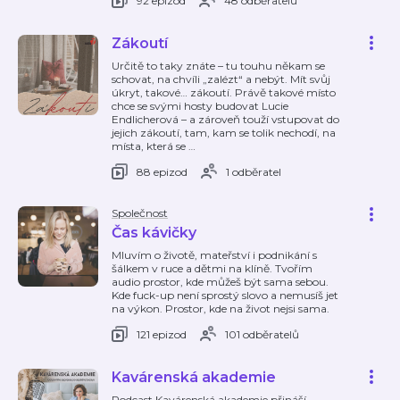
92 epizod
48 odběratelů
Zákoutí
Určitě to taky znáte – tu touhu někam se
schovat, na chvíli „zalézt“ a nebýt. Mít svůj
úkryt, takové… zákoutí. Právě takové místo
chce se svými hosty budovat Lucie
Endlicherová – a zároveň touží vstupovat do
jejich zákoutí, tam, kam se tolik nechodí, na
místa, která se
…
88 epizod
1 odběratel
Společnost
Čas kávičky
Mluvím o životě, mateřství i podnikání s
šálkem v ruce a dětmi na klíně. Tvořím
audio prostor, kde můžeš být sama sebou.
Kde fuck-up není sprostý slovo a nemusíš jet
na výkon. Prostor, kde na život nejsi sama.
121 epizod
101 odběratelů
Kavárenská akademie
Podcast Kavárenská akademie přináší