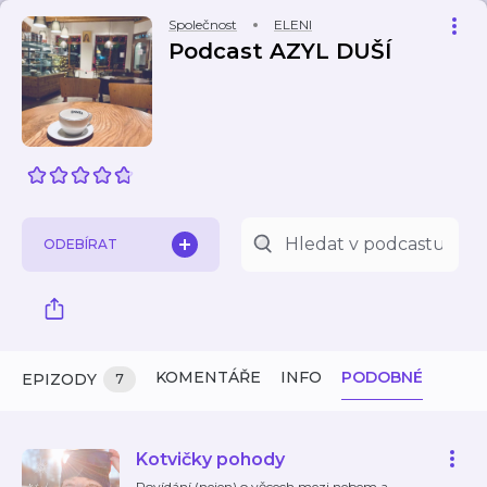
Společnost
ELENI
Podcast AZYL DUŠÍ
ODEBÍRAT
KOMENTÁŘE
INFO
PODOBNÉ
EPIZODY
7
Kotvičky pohody
Povídání (nejen) o věcech mezi nebem a