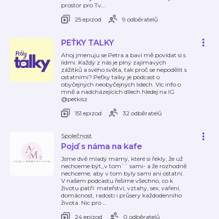
prostor pro Tv
…
25 epizod
9 odběratelů
PEŤKY TALKY
Ahoj jmenuju se Petra a baví mě povídat si s
lidmi. Každý z nás je plný zajímavých
zážitků a svého světa, tak proč se nepodělit s
ostatními? Peťky talky je podcast o
obyčejných neobyčejných lidech. Víc info o
mně a nadcházejících dílech hledej na IG
@petkisz
151 epizod
32 odběratelů
Společnost
Pojď s náma na kafe
Jsme dvě mladý mámy, které si řekly, že už
nechceme být,,v tom`` sami- a že rozhodně
nechceme, aby v tom byly sami ani ostatní.
V našem podcastu řešíme všechno, co k
životu patří: mateřství, vztahy, sex, vaření,
domácnost, radosti i průsery každodenního
života. Nic pro
…
24 epizod
0 odběratelů