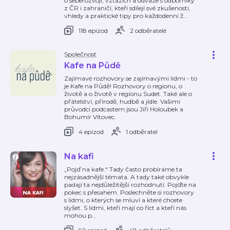
o seberozvoji, vztazích a odvaze s odborníky
z ČR i zahraničí, kteří sdílejí své zkušenosti,
vhledy a praktické tipy pro každodenní ž
…
118 epizod
2 odběratelé
Společnost
Kafe na Půdě
Zajímavé rozhovory se zajímavými lidmi - to
je Kafe na Půdě! Rozhovory o regionu, o
životě a o životě v regionu Sudet. Také ale o
přátelství, přírodě, hudbě a jídle. Vašimi
průvodci podcastem jsou Jiří Holoubek a
Bohumír Vítovec.
4 epizod
1 odběratel
Na kafi
„Pojď na kafe.“ Tady často probíráme ta
nejzásadnější témata. A tady také obvykle
padají ta nejdůležitější rozhodnutí. Pojďte na
pokec s přesahem. Poslechněte si rozhovory
s lidmi, o kterých se mluví a které chcete
slyšet. S lidmi, kteří mají co říct a kteří nás
mohou p
…