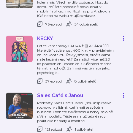
kolem nás. Všechny díly podcastu Host do
domu můžete pohodlně poslouchat v
mobilní aplikaci mujRozhlas pro Android a
iOS nebo na webu mujRozhlas.cz.
76 epizod
54 odběratelů
KECKY
Letité kamarádky LAURA👩🏻 & SÁRA👱🏻‍♀️,
které dělí vzdálenost 400 km, v pravidelném
online kontaktu. Řekly jsme si, proč s vámi
naše kecání nesdílet? Za našich více než 20
let pracovních i osobních zkušeností máme
témat mnoho😉. Zajímají vás témata jako:
psychologie
…
37 epizod
8 odběratelů
Sales Café s Janou
Podcasty Sales Cafe s Janou jsou inspirativní
rozhovory s lidmi, kteří mají se světěm
businessu bohaté zkušenosti a nebojí se o ně
s Vámi podělit. Těšte se na užitečné rady,
praktické nápady a inspiraci.
121 epizod
1 odběratel