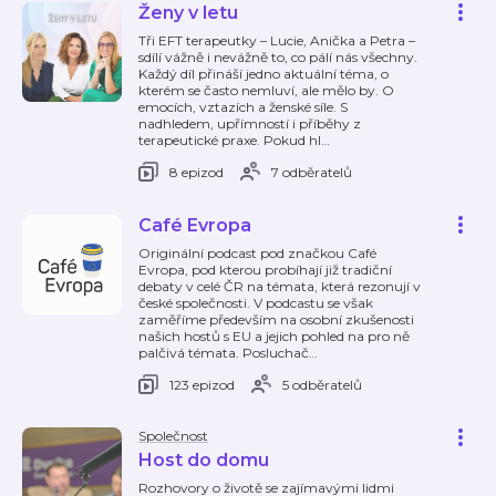
Ženy v letu
Tři EFT terapeutky – Lucie, Anička a Petra –
sdílí vážně i nevážně to, co pálí nás všechny.
Každý díl přináší jedno aktuální téma, o
kterém se často nemluví, ale mělo by. O
emocích, vztazích a ženské síle. S
nadhledem, upřímností i příběhy z
terapeutické praxe. Pokud hl
…
8 epizod
7 odběratelů
Café Evropa
Originální podcast pod značkou Café
Evropa, pod kterou probíhají již tradiční
debaty v celé ČR na témata, která rezonují v
české společnosti. V podcastu se však
zaměříme především na osobní zkušenosti
našich hostů s EU a jejich pohled na pro ně
palčivá témata. Posluchač
…
123 epizod
5 odběratelů
Společnost
Host do domu
Rozhovory o životě se zajímavými lidmi