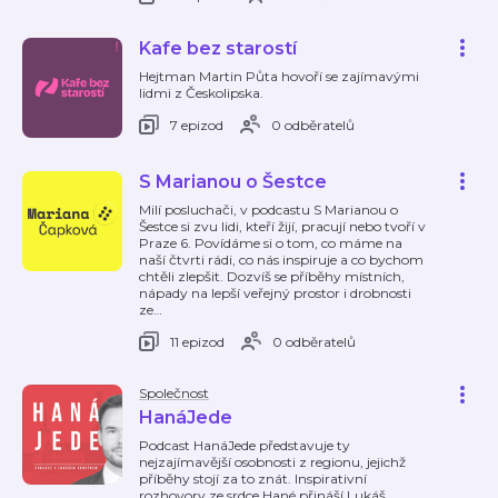
Kafe bez starostí
Hejtman Martin Půta hovoří se zajímavými
lidmi z Českolipska.
7 epizod
0 odběratelů
S Marianou o Šestce
Milí posluchači, v podcastu S Marianou o
Šestce si zvu lidi, kteří žijí, pracují nebo tvoří v
Praze 6. Povídáme si o tom, co máme na
naší čtvrti rádi, co nás inspiruje a co bychom
chtěli zlepšit. Dozvíš se příběhy místních,
nápady na lepší veřejný prostor i drobnosti
ze
…
11 epizod
0 odběratelů
Společnost
HanáJede
Podcast HanáJede představuje ty
nejzajímavější osobnosti z regionu, jejichž
příběhy stojí za to znát. Inspirativní
rozhovory ze srdce Hané přináší Lukáš