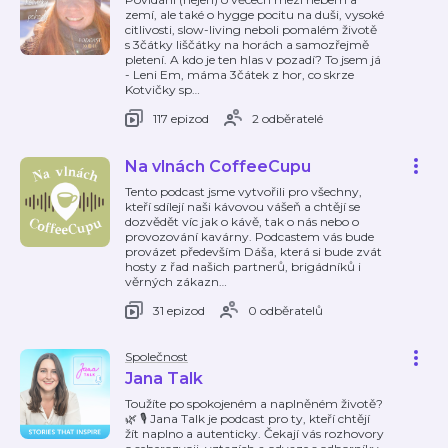
zemí, ale také o hygge pocitu na duši, vysoké
citlivosti, slow-living neboli pomalém životě
s 3čátky liščátky na horách a samozřejmě
pletení. A kdo je ten hlas v pozadí? To jsem já
- Leni Em, máma 3čátek z hor, co skrze
Kotvičky sp
…
117 epizod
2 odběratelé
Na vlnách CoffeeCupu
Tento podcast jsme vytvořili pro všechny,
kteří sdílejí naši kávovou vášeň a chtějí se
dozvědět víc jak o kávě, tak o nás nebo o
provozování kavárny. Podcastem vás bude
provázet především Dáša, která si bude zvát
hosty z řad našich partnerů, brigádníků i
věrných zákazn
…
31 epizod
0 odběratelů
Společnost
Jana Talk
Toužíte po spokojeném a naplněném životě?
🌿 🎙️ Jana Talk je podcast pro ty, kteří chtějí
žít naplno a autenticky. Čekají vás rozhovory