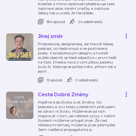
Krbeček a mimo osobností představuje také
zajímavé akce, lokální značky a instituce.
Sleduj nás a uvidíš, že HanáJede
…
184 epizod
24 odběratelů
Jinej směr
Produktovej, designerskej, ale hlavně lidskej
podcast, co hledá smysl a ne poztrácený
pixely. V produktovým designu a tvorbě
služeb obecně, se hledí odjakživa v první řadě
na čísla. Dneska navíc s výhružkou padáku
kvůli AI. Nástroje se pořád mění, přitom lidi a
jejich
…
12 epizod
0 odběratelů
Cesta Dobré Změny
Pojďme si do života zvát Změny. Do
podcastu si zvu hosty s celostním přístupem
ke zdraví i k životu. Můžeme se od nich
inspirovat v tom, jak některé výzvy v našich
životech můžeme uchopit jinak. Že nad
některými tématy můžeme jinak přemýšlet.
Jsem nadšená propagátorka p
…