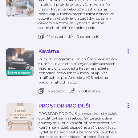
inspiraci i praktické rady všem, kdo sní o
vlastní kavárně nebo už v gastronomii
podnikají. V rozhovorech s lidmi z oboru se
dozvíte, jaké byly jejich začátky, co se jim
osvědčilo a čemu se vyhnout. Kromě
osobních příběhů nabídne podc
…
12 epizod
0 odběratelů
Kavárna
Kulturní magazín z jižních Čech. Rozhovory
s umělci, o akcích a různých zajímavostech.
Všechny díly podcastu Kavárna můžete
pohodlně poslouchat v mobilní aplikaci
mujRozhlas pro Android a iOS nebo na
webu mujRozhlas.cz.
126 epizod
2 odběratelé
PROSTOR PRO DUŠI
PROSTOR PRO DUŠI je místo, kde si můžeš
dovolit být sam(a) sebou. Skrze jednotlivé
epizody se Ti budu snažit přinést prostor, ve
kterém se můžeš bezpečně začít poznávat,
vydat se na svou cestu za změnou i k sobě a
nebát se vymezit vlastní hranice. Toto je