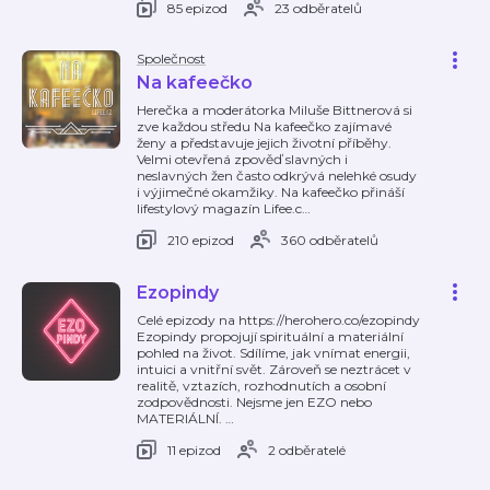
85 epizod
23 odběratelů
Společnost
Na kafeečko
Herečka a moderátorka Miluše Bittnerová si
zve každou středu Na kafeečko zajímavé
ženy a představuje jejich životní příběhy.
Velmi otevřená zpověď slavných i
neslavných žen často odkrývá nelehké osudy
i výjimečné okamžiky. Na kafeečko přináší
lifestylový magazín Lifee.c
…
210 epizod
360 odběratelů
Ezopindy
Celé epizody na https://herohero.co/ezopindy
Ezopindy propojují spirituální a materiální
pohled na život. Sdílíme, jak vnímat energii,
intuici a vnitřní svět. Zároveň se neztrácet v
realitě, vztazích, rozhodnutích a osobní
zodpovědnosti. Nejsme jen EZO nebo
MATERIÁLNÍ.
…
11 epizod
2 odběratelé