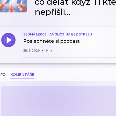
co dělat když Ti kteř
nepřišli...
SEDMÁ LEKCE - ANGLIČTINA BEZ STRESU
Poslechněte si podcast
28. 5. 2026
6 min
NFO
KOMENTÁŘE