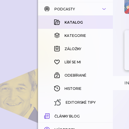
PODCASTY
KATALOG
KOUPENÉ
KATALOG
KATEGORIE
KATEGORIE
ZÁLOŽKY
ZÁLOŽKY
HISTORIE
LÍBÍ SE MI
ODEBÍRANÉ
I
HISTORIE
EDITORSKÉ TIPY
ČLÁNKY BLOG