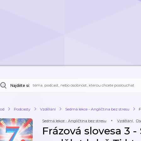
Najděte si:
od
Podcasty
Vzdělání
Sedmá lekce - Angličtina bez stresu
F
Sedmá lekce - Angličtina bez stresu
Vzdělání
,
Os
Frázová slovesa 3 