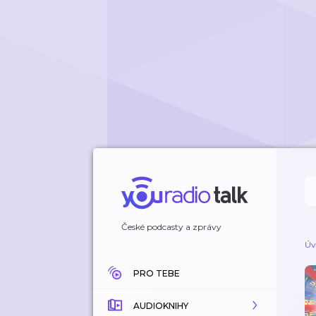
České podcasty a zprávy
Úv
PRO TEBE
AUDIOKNIHY