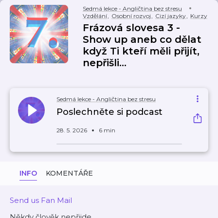
Sedmá lekce - Angličtina bez stresu
Vzdělání
,
Osobní rozvoj
,
Cizí jazyky
,
Kurzy
Frázová slovesa 3 -
Show up aneb co dělat
když Ti kteří měli přijít,
nepřišli...
Sedmá lekce - Angličtina bez stresu
Poslechněte si podcast
28. 5. 2026
6 min
INFO
KOMENTÁŘE
Send us Fan Mail
Někdy člověk nepřijde.