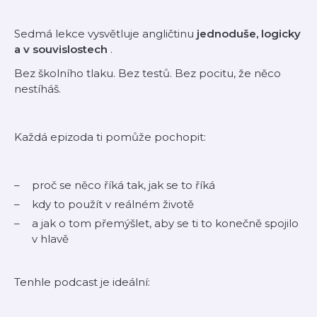
Sedmá lekce vysvětluje angličtinu
jednoduše, logicky
a v souvislostech
.
Bez školního tlaku. Bez testů. Bez pocitu, že něco
nestíháš.
Každá epizoda ti pomůže pochopit:
proč
se něco říká tak, jak se to říká
kdy
to použít v reálném životě
a
jak
o tom přemýšlet, aby se ti to konečně spojilo
v hlavě
Tenhle podcast je ideální: