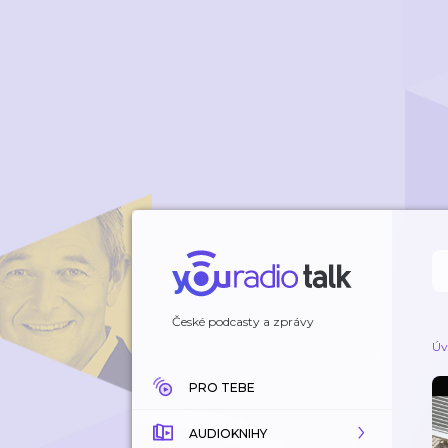
České podcasty a zprávy
Úv
PRO TEBE
AUDIOKNIHY