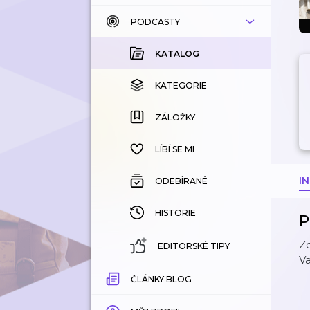
PODCASTY
KATALOG
KOUPENÉ
KATALOG
KATEGORIE
KATEGORIE
ZÁLOŽKY
ZÁLOŽKY
HISTORIE
LÍBÍ SE MI
I
ODEBÍRANÉ
HISTORIE
P
Zd
EDITORSKÉ TIPY
V
ČLÁNKY BLOG