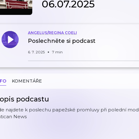
06.07.2025
ANGELUS/REGINA COELI
Poslechněte si podcast
6. 7. 2025
7 min
NFO
KOMENTÁŘE
opis podcastu
e najdete k poslechu papežské promluvy při polední modlit
atican News