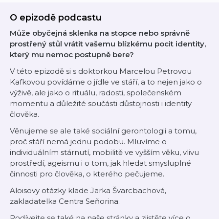
O epizodě podcastu
Může obyčejná sklenka na stopce nebo správně
prostřený stůl vrátit vašemu blízkému pocit identity,
který mu nemoc postupně bere?
V této epizodě si s doktorkou Marcelou Petrovou
Kafkovou povídáme o jídle ve stáří, a to nejen jako o
výživě, ale jako o rituálu, radosti, společenském
momentu a důležité součásti důstojnosti i identity
člověka.
Věnujeme se ale také sociální gerontologii a tomu,
proč stáří nemá jednu podobu. Mluvíme o
individuálním stárnutí, mobilitě ve vyšším věku, vlivu
prostředí, ageismu i o tom, jak hledat smysluplné
činnosti pro člověka, o kterého pečujeme.
Aloisovy otázky klade Jarka Švarcbachová,
zakladatelka Centra Seňorina.
Podívejte se také na naše stránky a zjistěte více o