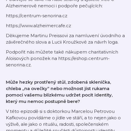
Alzheimerově nemoci i podpoře pečujících:
https://centrum-senorina.cz⁠ ⁠
https://www.alzheimercafe.cz⁠
Děkujeme Martinu Preissovi za namluvení úvodního a
závěrečného slova a Lucii Kroužkové za návrh loga.
Podpořit nás můžete také nákupem charitativních
Aloisových ponožek na ⁠https://eshop.centrum-
senorina.cz⁠.
Může hezky prostřený stůl, zdobená sklenička,
chleba „na ovečky“ nebo možnost jíst rukama
pomoci vašemu blízkému udržet pocit identity,
který mu nemoc postupně bere?
V této epizodě si s doktorkou Marcelou Petrovou
Kafkovou povídáme o jídle ve stáří, a to nejen jako o
výživě, ale jako o rituálu, radosti, společenském
momentu a důležité součásti důstojnosti i identity