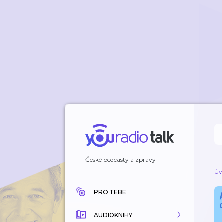
České podcasty a zprávy
Úv
PRO TEBE
AUDIOKNIHY