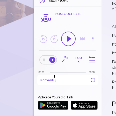
MŮJ PROFIL
ko
dů
POSLOUCHEJTE
--
Al
Po
ht
ht
1.00
×
D
st
00:00
00:00
k 
Komentuj
P
⁠h
Aplikace Youradio Talk
P
Po