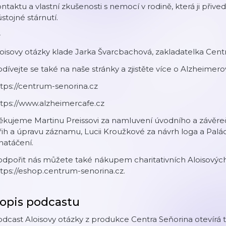
ntaktu a vlastní zkušenosti s nemocí v rodině, která ji přived
stojné stárnutí.
-
oisovy otázky klade Jarka Švarcbachová, zakladatelka Centr
dívejte se také na naše stránky a zjistěte více o Alzheimer
tps://centrum-senorina.cz⁠ ⁠
tps://www.alzheimercafe.cz⁠
ěkujeme Martinu Preissovi za namluvení úvodního a závěre
řih a úpravu záznamu, Lucii Kroužkové za návrh loga a Palá
natáčení.
odpořit nás můžete také nákupem charitativních Aloisový
ttps://eshop.centrum-senorina.cz⁠.
opis podcastu
dcast Aloisovy otázky z produkce Centra Seňorina otevírá t