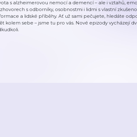
vota s alzheimerovou nemocí a demencí – ale i vztahů, emoc
zhovorech s odborníky, osobnostmi i lidmi s vlastní zkušenos
formace a lidské příběhy. Ať už sami pečujete, hledáte od
ět kolem sebe – jsme tu pro vás. Nové epizody vycházejí d
kudkoli.
2026
Active Radio a.s.
Reklama
O aplikaci
Youradio Music
Podmín
áte již účet? Přihlaste se.
Kontakty a zpětná vazba
Nastavení soukromí