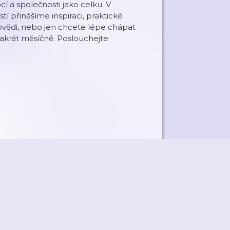
í a společnosti jako celku. V
tí přinášíme inspiraci, praktické
povědi, nebo jen chcete lépe chápat
vakrát měsíčně. Poslouchejte
ky
Přidat podcast
RSS