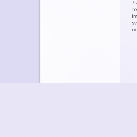
ži
ro
in
sv
od
©
M