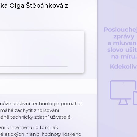
rka Olga Štěpánková z
k může asistivní technologie pomáhat
omáhá zachytit zhoršování
 méně technicky zdatní uživatelé.
í k internetu i o tom, jak
é etických hranic, hodnoty lidského