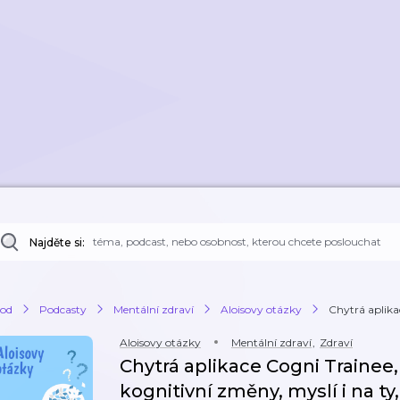
Najděte si:
od
Podcasty
Mentální zdraví
Aloisovy otázky
Chytrá aplika
Aloisovy otázky
Mentální zdraví
,
Zdraví
Chytrá aplikace Cogni Trainee
kognitivní změny, myslí i na ty