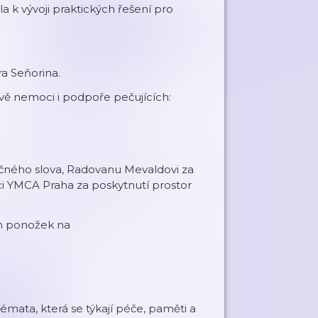
la k vývoji praktických řešení pro
a Seňorina.
ově nemoci i podpoře pečujících:
čného slova, Radovanu Mevaldovi za
ci YMCA Praha za poskytnutí prostor
ch ponožek na
émata, která se týkají péče, paměti a