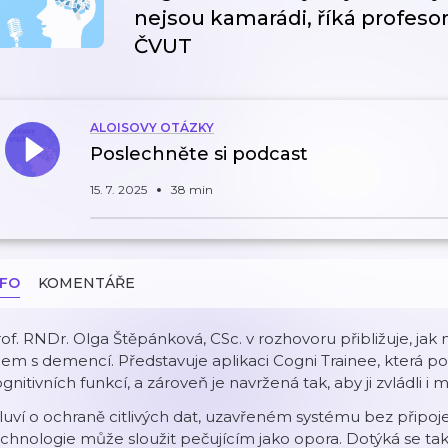
nejsou kamarádi, říká profeso
ČVUT
ALOISOVY OTÁZKY
Poslechněte si podcast
15. 7. 2025
38 min
NFO
KOMENTÁŘE
of. RNDr. Olga Štěpánková, CSc. v rozhovoru přibližuje, ja
dem s demencí. Představuje aplikaci Cogni Trainee, která p
gnitivních funkcí, a zároveň je navržená tak, aby ji zvládli i
uví o ochraně citlivých dat, uzavřeném systému bez připojen
chnologie může sloužit pečujícím jako opora. Dotýká se tak