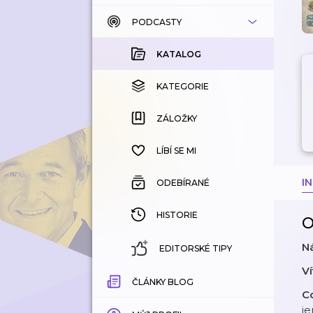
PODCASTY
KATALOG
KOUPENÉ
KATALOG
KATEGORIE
KATEGORIE
ZÁLOŽKY
ZÁLOŽKY
HISTORIE
LÍBÍ SE MI
I
ODEBÍRANÉ
HISTORIE
O
N
EDITORSKÉ TIPY
Ví
ČLÁNKY BLOG
Co
je