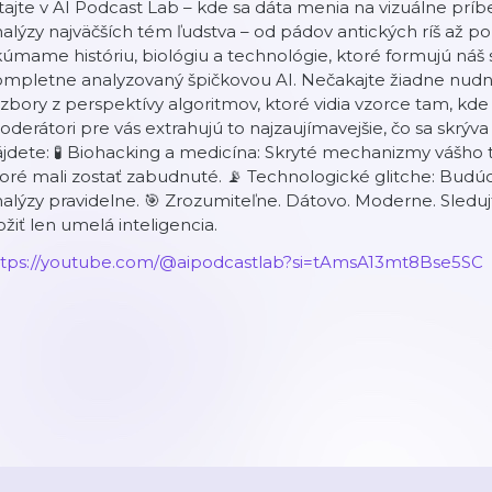
tajte v AI Podcast Lab – kde sa dáta menia na vizuálne prí
alýzy najväčších tém ľudstva – od pádov antických ríš až p
úmame históriu, biológiu a technológie, ktoré formujú náš s
ompletne analyzovaný špičkovou AI. Nečakajte žiadne nudn
zbory z perspektívy algoritmov, ktoré vidia vzorce tam, kde
derátori pre vás extrahujú to najzaujímavejšie, čo sa skrýva
jdete: 🧪 Biohacking a medicína: Skryté mechanizmy vášho tela
oré mali zostať zabudnuté. 📡 Technologické glitche: Budúcn
alýzy pravidelne. 🎯 Zrozumiteľne. Dátovo. Moderne. Sleduj
ožiť len umelá inteligencia.
ttps://youtube.com/@aipodcastlab?si=tAmsA13mt8Bse5SC