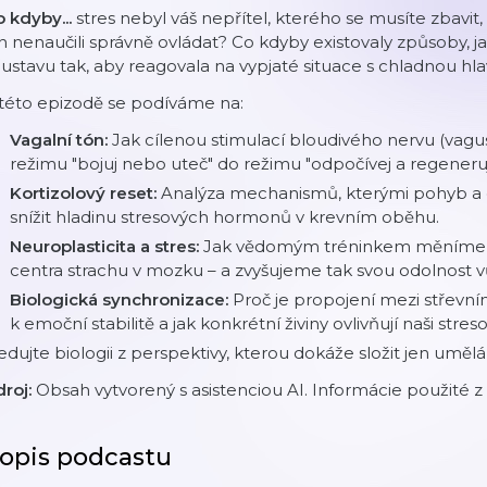
 kdyby...
stres nebyl váš nepřítel, kterého se musíte zbavit, a
n nenaučili správně ovládat? Co kdyby existovaly způsoby, ja
ustavu tak, aby reagovala na vypjaté situace s chladnou hl
této epizodě se podíváme na:
Vagalní tón:
Jak cílenou stimulací bloudivého nervu (vagu
režimu "bojuj nebo uteč" do režimu "odpočívej a regeneruj
Kortizolový reset:
Analýza mechanismů, kterými pohyb a
snížit hladinu stresových hormonů v krevním oběhu.
Neuroplasticita a stres:
Jak vědomým tréninkem měníme f
centra strachu v mozku – a zvyšujeme tak svou odolnost 
Biologická synchronizace:
Proč je propojení mezi stře
k emoční stabilitě a jak konkrétní živiny ovlivňují naši stres
edujte biologii z perspektivy, kterou dokáže složit jen umělá
droj:
Obsah vytvorený s asistenciou AI. Informácie použité z
opis podcastu