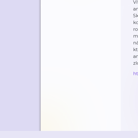
Ví
an
Sk
k
ro
mo
ná
kt
an
zl
h