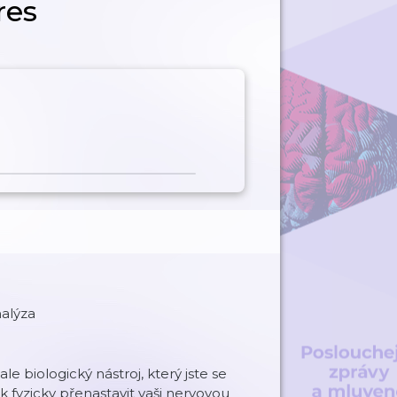
res
nalýza
le biologický nástroj, který jste se
k fyzicky přenastavit vaši nervovou