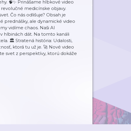
behy. 🧠✨ Prinášame hĺbkové video
o revolučné medicínske objavy.
vet. Čo nás odlišuje? Obsah je
é prednášky, ale dynamické video
 my vidíme chaos. Naši AI
 v hlbinách dát. Na tomto kanáli
. 🏛️ Stratená história: Udalosti,
osť, ktorá tu už je. 🚀 Nové video
te svet z perspektívy, ktorú dokáže