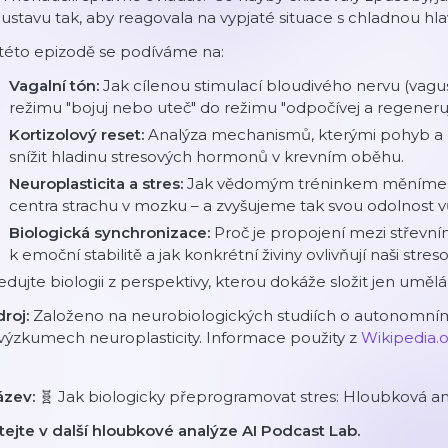
ustavu tak, aby reagovala na vypjaté situace s chladnou hl
této epizodě se podíváme na:
Vagalní tón:
Jak cílenou stimulací bloudivého nervu (vagu
režimu "bojuj nebo uteč" do režimu "odpočívej a regeneruj
Kortizolový reset:
Analýza mechanismů, kterými pohyb a
snížit hladinu stresových hormonů v krevním oběhu.
Neuroplasticita a stres:
Jak vědomým tréninkem měníme f
centra strachu v mozku – a zvyšujeme tak svou odolnost 
Biologická synchronizace:
Proč je propojení mezi stře
k emoční stabilitě a jak konkrétní živiny ovlivňují naši stres
edujte biologii z perspektivy, kterou dokáže složit jen umělá
droj:
Založeno na neurobiologických studiích o autonomní
výzkumech neuroplasticity. Informace použity z
Wikipedia.
ázev:
🧬 Jak biologicky přeprogramovat stres: Hloubková a
tejte v další hloubkové analýze AI Podcast Lab.