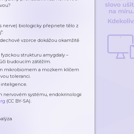
avou?
s nerve) biologicky přepnete tělo z
".
 dechové vzorce dokážou okamžitě
yzickou strukturu amygdaly –
vůči budoucím zátěžím.
vním mikrobiomem a mozkem klíčem
ovou toleranci.
 inteligence.
m nervovém systému, endokrinologii
org
(CC BY-SA).
nalýza