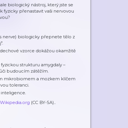
le biologický nástroj, který jste se
k fyzicky přenastavit vaši nervovou
avou?
s nerve) biologicky přepnete tělo z
".
 dechové vzorce dokážou okamžitě
yzickou strukturu amygdaly –
vůči budoucím zátěžím.
vním mikrobiomem a mozkem klíčem
ovou toleranci.
 inteligence.
Wikipedia.org
(CC BY-SA)..