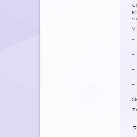
Co
je
so
V 
Sl
Z
P