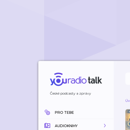
České podcasty a zprávy
Úv
PRO TEBE
AUDIOKNIHY