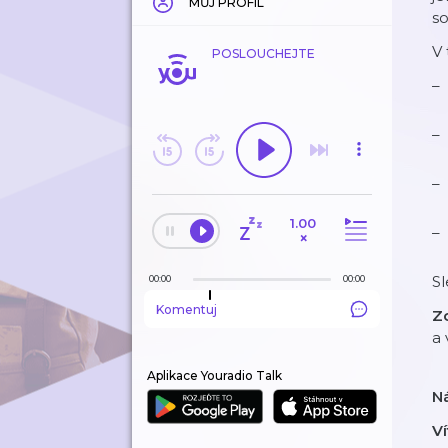
MŮJ PROFIL
so
V 
POSLOUCHEJTE
1.00
×
Sl
00:00
00:00
Komentuj
Z
a 
Aplikace Youradio Talk
N
Ví