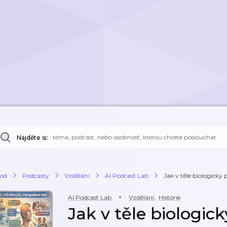
Najděte si:
od
Podcasty
Vzdělání
AI Podcast Lab
Jak v těle biologicky
AI Podcast Lab
Vzdělání
,
Historie
Jak v těle biologick