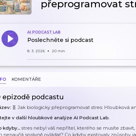
přeprogramovat st
AI PODCAST LAB
Poslechněte si podcast
8. 3. 2026
20 min
NFO
KOMENTÁŘE
 epizodě podcastu
ázev:
🧬 Jak biologicky přeprogramovat stres: Hloubková a
tejte v další hloubkové analýze AI Podcast Lab.
 kdyby...
stres nebyl váš nepřítel, kterého se musíte zbavit, a
n nenaučili správně ovládat? Co kdyby existovaly způsoby, ja