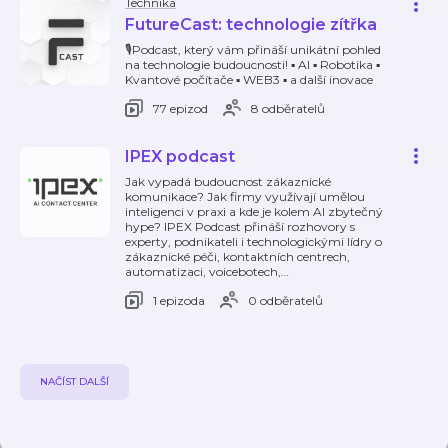
Technika
FutureCast: technologie zítřka
🎙️Podcast, který vám přináší unikátní pohled
na technologie budoucnosti! ▪️ AI ▪️ Robotika ▪️
Kvantové počítače ▪️ WEB3 ▪️ a další inovace
77 epizod
8 odběratelů
IPEX podcast
Jak vypadá budoucnost zákaznické
komunikace? Jak firmy využívají umělou
inteligenci v praxi a kde je kolem AI zbytečný
hype? IPEX Podcast přináší rozhovory s
experty, podnikateli i technologickými lídry o
zákaznické péči, kontaktních centrech,
automatizaci, voicebotech,
…
1 epizoda
0 odběratelů
NAČÍST DALŠÍ