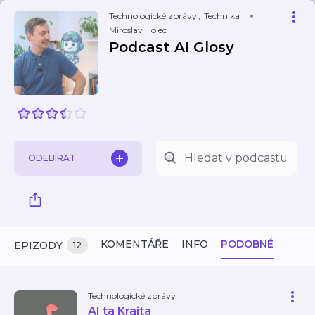
Technologické zprávy
,
Technika
Miroslav Holec
Podcast AI Glosy
ODEBÍRAT
KOMENTÁŘE
INFO
PODOBNÉ
EPIZODY
12
Technologické zprávy
AI ta Krajta