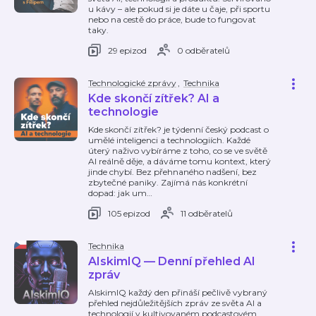
u kávy – ale pokud si je dáte u čaje, při sportu
nebo na cestě do práce, bude to fungovat
taky.
29 epizod
0 odběratelů
Technologické zprávy
,
Technika
Kde skončí zítřek? AI a
technologie
Kde skončí zítřek? je týdenní český podcast o
umělé inteligenci a technologiích. Každé
úterý naživo vybíráme z toho, co se ve světě
AI reálně děje, a dáváme tomu kontext, který
jinde chybí. Bez přehnaného nadšení, bez
zbytečné paniky. Zajímá nás konkrétní
dopad: jak um
…
105 epizod
11 odběratelů
Technika
AIskimIQ — Denní přehled AI
zpráv
AIskimIQ každý den přináší pečlivě vybraný
přehled nejdůležitějších zpráv ze světa AI a
technologií v kultivovaném podcastovém