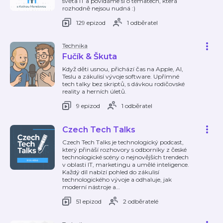
světa IT a povídáme si o tématech, která
rozhodně nejsou nudná :)
129 epizod
1 odběratel
Technika
Fučík & Škuta
Když děti usnou, přichází čas na Apple, AI,
Teslu a zákulisí vývoje software. Upřímné
tech talky bez skriptů, s dávkou rodičovské
reality a herních úletů.
9 epizod
1 odběratel
Czech Tech Talks
Czech Tech Talks je technologický podcast,
který přináší rozhovory s odborníky z české
technologické scény o nejnovějších trendech
v oblasti IT, marketingu a umělé inteligence.
Každý díl nabízí pohled do zákulisí
technologického vývoje a odhaluje, jak
moderní nástroje a
…
51 epizod
2 odběratelé