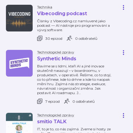
Technika
Vibecoding podcast
Články z Vibecoding.cz namluvené jako
podcast — AI nástroje pro programování a
vývoj software.
30 epizod
0 odběratelů
Technologické zprávy
Synthetic Minds
Bavíme se s lidmi, kteří AI a jiné inovace
skutečně nasazují – v boardroomu, v
produktech, v operativě. Řešíme, co to stojí,
co to přinese, kde to drhne a kde to naopak
mění hru. Zajímá nás strategie, exekuce,
návratnost i organizační změna. Jak
postavit AI roadmapu. J
…
7 epizod
0 odběratelů
Technologické zprávy
smitio TALK
IT, to je to, co nás zajímá. Zveme si hosty ze