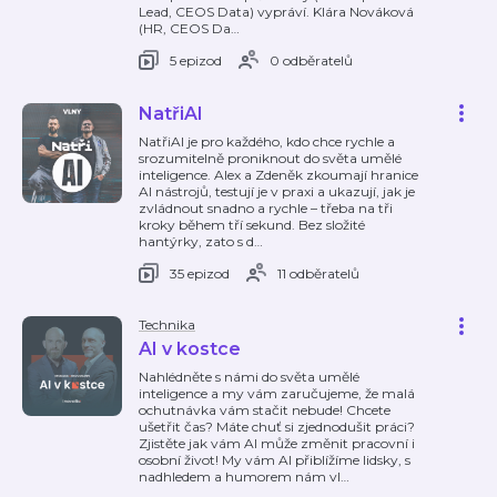
Lead, CEOS Data) vypráví. Klára Nováková
(HR, CEOS Da
…
5 epizod
0 odběratelů
NatřiAI
NatřiAI je pro každého, kdo chce rychle a
srozumitelně proniknout do světa umělé
inteligence. Alex a Zdeněk zkoumají hranice
AI nástrojů, testují je v praxi a ukazují, jak je
zvládnout snadno a rychle – třeba na tři
kroky během tří sekund. Bez složité
hantýrky, zato s d
…
35 epizod
11 odběratelů
Technika
AI v kostce
Nahlédněte s námi do světa umělé
inteligence a my vám zaručujeme, že malá
ochutnávka vám stačit nebude! Chcete
ušetřit čas? Máte chuť si zjednodušit práci?
Zjistěte jak vám AI může změnit pracovní i
osobní život! My vám AI přiblížíme lidsky, s
nadhledem a humorem nám vl
…