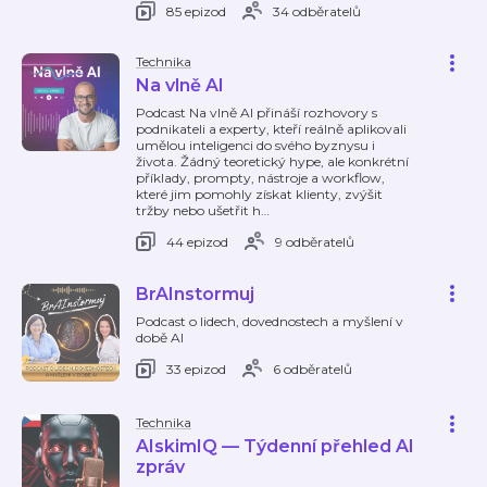
85 epizod
34 odběratelů
Technika
Na vlně AI
Podcast Na vlně AI přináší rozhovory s
podnikateli a experty, kteří reálně aplikovali
umělou inteligenci do svého byznysu i
života. Žádný teoretický hype, ale konkrétní
příklady, prompty, nástroje a workflow,
které jim pomohly získat klienty, zvýšit
tržby nebo ušetřit h
…
44 epizod
9 odběratelů
BrAInstormuj
Podcast o lidech, dovednostech a myšlení v
době AI
33 epizod
6 odběratelů
Technika
AIskimIQ — Týdenní přehled AI
zpráv