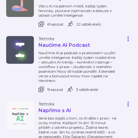
Vše o AI na jednom místě, každý týden.
Novinky, poutavé zajímavosti a diskuze z
oblasti umělé inteligence.
61 epizod
22 odběratelů
Technika
Naučíme AI Podcast
Naučíme AI je podcast o praktickém využití
umělé inteligence. Každý týden rozebíráme:
– aktuální AI trendy – konkrétní nástroje –
workflow z praxe – zkušenosti z reálného
podnikání Nový díl každé pondělí. Extended
verze a bonusové know-how najdeš na
HeroHero.
15 epizod
3 odběratelé
Technika
Napřímo s AI
Série bez slajdů o tom, co AI dělá v praxi - ne
co by mohla. Každých 14 dní: 15 minut
příběh z ostrého projektu. Žádná teorie,
žádné vize. Jen to, co dnes reálně běží - a co
se nepovedlo. Filip Šabacký (Development