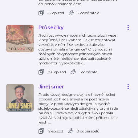
druhého v reálném čase
…
22 epizod
2 odběratelé
Průsečíky
Rychlost vývoje moderních technologií vede
k nejrůznějším úvahám. Jak se zorientovat
ve světě, v němž se ke slovu stále více
dostává umělá inteligence? O výhodách i
možných nevýhodách jednotlivých oblastí
užití umělé inteligence hloubají společně
moderátor, vysokoškolsk
…
356 epizod
1 odběratel
Jinej směr
Produktovej, designerskej, ale hlavně lidskej
podcast, co hledá smysl a ne poztrácený
pixely. V produktovým designu a tvorbě
služeb obecně, se hledí odjakživa v první řadě
na čísla. Dneska navíc s výhružkou padáku
kvůli AI. Nástroje se pořád mění, přitom lidi a
jejich
…
12 epizod
0 odběratelů