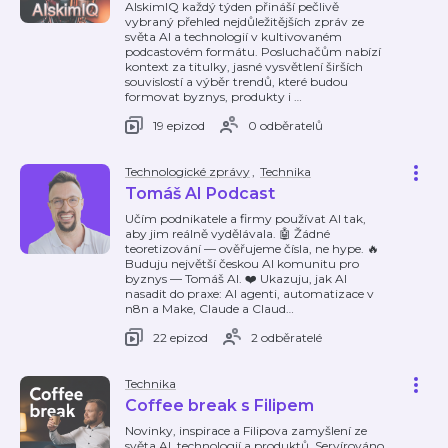
AIskimIQ každý týden přináší pečlivě
vybraný přehled nejdůležitějších zpráv ze
světa AI a technologií v kultivovaném
podcastovém formátu. Posluchačům nabízí
kontext za titulky, jasné vysvětlení širších
souvislostí a výběr trendů, které budou
formovat byznys, produkty i
…
19 epizod
0 odběratelů
Technologické zprávy
,
Technika
Tomáš AI Podcast
Učím podnikatele a firmy používat AI tak,
aby jim reálně vydělávala. 🤖 Žádné
teoretizování — ověřujeme čísla, ne hype. 🔥
Buduju největší českou AI komunitu pro
byznys — Tomáš AI. ❤️ Ukazuju, jak AI
nasadit do praxe: AI agenti, automatizace v
n8n a Make, Claude a Claud
…
22 epizod
2 odběratelé
Technika
Coffee break s Filipem
Novinky, inspirace a Filipova zamyšlení ze
světa AI, technologií a produktů. Servírováno