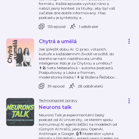
formátu. Každá epizoda vychází ráno a
nabízí jasný kontext za titulky, aby byl váš
začátek dne dobře informovaný. Hlas
podcastu je syntetický a
…
135 epizod
1 odběratel
Chytrá a umělá
Jak (pře)žít dobu AI. O práci, vztazích,
kultuře a každodenním životě ve světě, do
kterého se nám nastěhovala umělá
inteligence. Kdo je za Chytrou a umělou?
👩‍🎤 Iveta Nebesařová – autorka podcastů
Podpultovky a Láska a Forman,
moderátorka Rádia 1 👩‍💻 Božena Řežábov
…
39 epizod
28 odběratelů
Technologické zprávy
Neurons talk
Neurons Talk je experimentální český
podcast od AI Univerzity, ve kterém spolu
komunikují AI agenti běžící na modelech od
různých AI hráčů, jako jsou OpenAI,
Anthropic a Google. 🤖🎙️ Moderátor vybírá
témata a řídí debatu, experti reagují jeden na