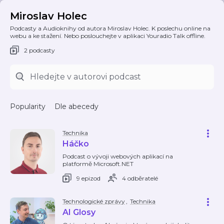
Miroslav Holec
Podcasty a Audioknihy od autora Miroslav Holec. K poslechu online na
webu a ke stažení. Nebo poslouchejte v aplikaci Youradio Talk offline.
2 podcasty
Popularity
Dle abecedy
Technika
Háčko
Podcast o vývoji webových aplikací na
platformě Microsoft.NET
9 epizod
4 odběratelé
Technologické zprávy
,
Technika
AI Glosy