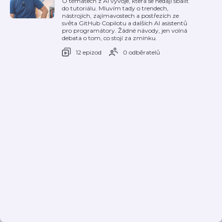
O tématech z AI vývoje, která se nedají sbalit
do tutoriálu. Mluvím tady o trendech,
nástrojích, zajímavostech a postřezích ze
světa GitHub Copilotu a dalších AI asistentů
pro programátory. Žádné návody, jen volná
debata o tom, co stojí za zmínku.
12 epizod
0 odběratelů