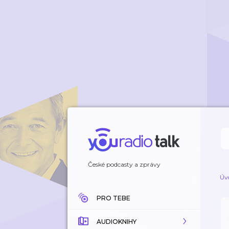
České podcasty a zprávy
Úv
PRO TEBE
AUDIOKNIHY