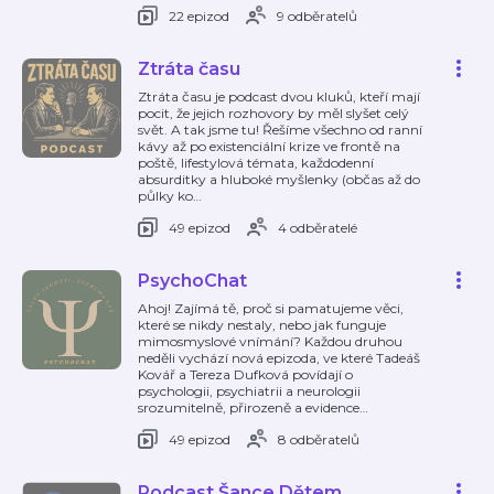
22 epizod
9 odběratelů
Ztráta času
Ztráta času je podcast dvou kluků, kteří mají
pocit, že jejich rozhovory by měl slyšet celý
svět. A tak jsme tu! Řešíme všechno od ranní
kávy až po existenciální krize ve frontě na
poště, lifestylová témata, každodenní
absurditky a hluboké myšlenky (občas až do
půlky ko
…
49 epizod
4 odběratelé
PsychoChat
Ahoj! Zajímá tě, proč si pamatujeme věci,
které se nikdy nestaly, nebo jak funguje
mimosmyslové vnímání? Každou druhou
neděli vychází nová epizoda, ve které Tadeáš
Kovář a Tereza Dufková povídají o
psychologii, psychiatrii a neurologii
srozumitelně, přirozeně a evidence
…
49 epizod
8 odběratelů
Podcast Šance Dětem