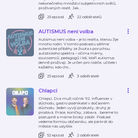
nekonečného množství subjektivních světů,
prožívaných realit. Jak
…
25 epizod
22 odběratelů
AUTISMUS není volba
Autismus není volba – je to realita, kterou žije
mnoho rodin. V tomto podcastu sdílíme
autentické příběhy ze života s poruchou
autistického spektra – očima mámy,
sourozenců, pedagogů i lidí, kteří autismus
denně prožívají. Je určen pro rodiče, učitele i
každého, kdo chc
…
25 epizod
3 odběratelé
Chlapci
Chlapci. Dva muži ročník ‘92. Influencer v
důchodu, gastro podnikatel v dočasném
důchodu. Jeden vyvíjí produkty, druhý je
prodává. Práce, koníčky, zábava… bereme to
postupně a máme široký záběr. Podcast
vedeme formou občasníku, ale párkrát do
měsíce nás uslyšíte.
52 epizod
2 odběratelé