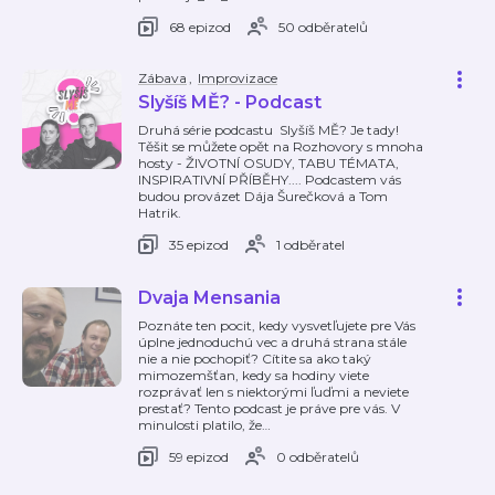
68 epizod
50 odběratelů
Zábava
,
Improvizace
Slyšíš MĚ? - Podcast
Druhá série podcastu Slyšíš MĚ? Je tady!
Těšit se můžete opět na Rozhovory s mnoha
hosty - ŽIVOTNÍ OSUDY, TABU TÉMATA,
INSPIRATIVNÍ PŘÍBĚHY.... Podcastem vás
budou provázet Dája Šurečková a Tom
Hatrik.
35 epizod
1 odběratel
Dvaja Mensania
Poznáte ten pocit, kedy vysvetľujete pre Vás
úplne jednoduchú vec a druhá strana stále
nie a nie pochopiť? Cítite sa ako taký
mimozemšťan, kedy sa hodiny viete
rozprávať len s niektorými ľuďmi a neviete
prestať? Tento podcast je práve pre vás. V
minulosti platilo, že
…
59 epizod
0 odběratelů