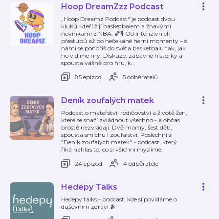
Hoop DreamZzz Podcast
„Hoop Dreamz Podcast“ je podcast dvou
kluků, kteří žijí basketbalem a žhavými
novinkami z NBA. 🏀🎙️ Od intenzivních
přestupů až po nečekané herní momenty – s
námi se ponoříš do světa basketbalu tak, jak
ho vidíme my. Diskuze, zábavné historky a
spousta vášně pro hru, k
…
85 epizod
5 odběratelů
Deník zoufalých matek
Podcast o mateřství, rodičovství a životě žen,
které se snaží zvládnout všechno - a občas
prostě nezvládají. Dvě mámy, šest dětí,
spousta smíchu i zoufalství. Poslechni si
"Deník zoufalých matek" - podcast, který
říká nahlas to, co si všichni myslíme.
24 epizod
4 odběratelé
Hedepy Talks
Hedepy talks - podcast, kde si povídáme o
duševním zdraví 🫂