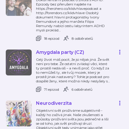
Epizody bez přerušení najdete na
https://herohero.co/klidvhlavepodcast a
http://forendors.cz/klidvhlave Osobitý
dokument hlavní protagonistky Ivony
Remundové a jejího manžela Filipa
Remundy nabízí cestu labyrintem ADHD
mysli proklád
…
18 epizod
8 odběratelů
Amygdala party (CZ)
Celý život máš pocit, že jsi nějak jiná. Že svět
není pro tebe. Že ostatní zvládají věci, které
ty prostě nedáváš – a nevíš proč. Co když za
to nemůžeš ty, ale tvůj mozek, který je
prostě jinak nastavený? Tohle je podcast pro
dospělé ženy, které možná nikdy neslyšely s
…
71 epizod
6 odběratelů
Neurodiverzita
Objektivní svět prožíváme subjektivně -
každý ho zažívá jinak. Naše zkušenosti a
způsoby prožívání světa jsou jedinečné a liší
se od toho, jak svět prožívají druzí.
Objektivní svět tedy vnímáme jako střet