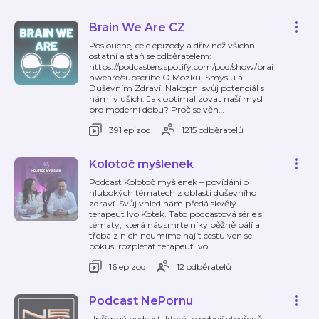
Brain We Are CZ
Poslouchej celé epizody a dřív než všichni
ostatní a staň se odběratelem:
https://podcasters.spotify.com/pod/show/brai
nweare/subscribe O Mozku, Smyslu a
Duševním Zdraví. Nakopni svůj potenciál s
námi v uších. Jak optimalizovat naší mysl
pro moderní dobu? Proč se věn
…
391 epizod
1215 odběratelů
Kolotoč myšlenek
Podcast Kolotoč myšlenek – povídání o
hlubokých tématech z oblasti duševního
zdraví. Svůj vhled nám předá skvělý
terapeut Ivo Kotek. Tato podcastová série s
tématy, která nás smrtelníky běžně pálí a
třeba z nich neumíme najít cestu ven se
pokusí rozplétat terapeut Ivo
…
16 epizod
12 odběratelů
Podcast NePornu
Upřímný podcast, který se nebojí otevřeně