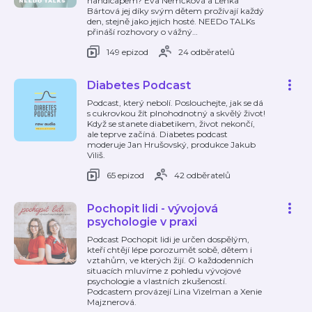
handicapem? Eva Nemčková a Lenka
Bártová jej díky svým dětem prožívají každý
den, stejně jako jejich hosté. NEEDo TALKs
přináší rozhovory o vážný
…
149 epizod
24 odběratelů
Diabetes Podcast
Podcast, který nebolí. Poslouchejte, jak se dá
s cukrovkou žít plnohodnotný a skvělý život!
Když se stanete diabetikem, život nekončí,
ale teprve začíná. Diabetes podcast
moderuje Jan Hrušovský, produkce Jakub
Viliš.
65 epizod
42 odběratelů
Pochopit lidi - vývojová
psychologie v praxi
Podcast Pochopit lidi je určen dospělým,
kteří chtějí lépe porozumět sobě, dětem i
vztahům, ve kterých žijí. O každodenních
situacích mluvíme z pohledu vývojové
psychologie a vlastních zkušeností.
Podcastem provázejí Lina Vizelman a Xenie
Majznerová.