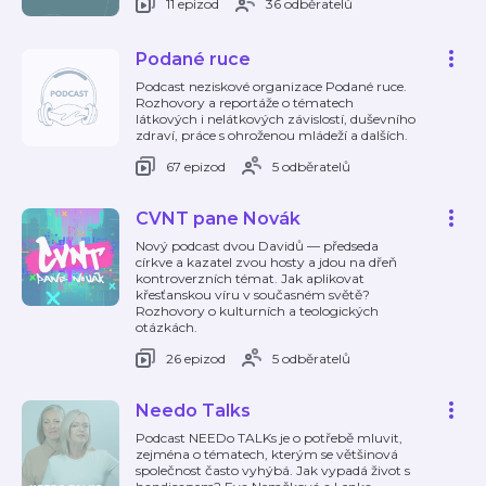
11 epizod
36 odběratelů
Podané ruce
Podcast neziskové organizace Podané ruce.
Rozhovory a reportáže o tématech
látkových i nelátkových závislostí, duševního
zdraví, práce s ohroženou mládeží a dalších.
67 epizod
5 odběratelů
CVNT pane Novák
Nový podcast dvou Davidů — předseda
církve a kazatel zvou hosty a jdou na dřeň
kontroverzních témat. Jak aplikovat
křesťanskou víru v současném světě?
Rozhovory o kulturních a teologických
otázkách.
26 epizod
5 odběratelů
Needo Talks
Podcast NEEDo TALKs je o potřebě mluvit,
zejména o tématech, kterým se většinová
společnost často vyhýbá. Jak vypadá život s