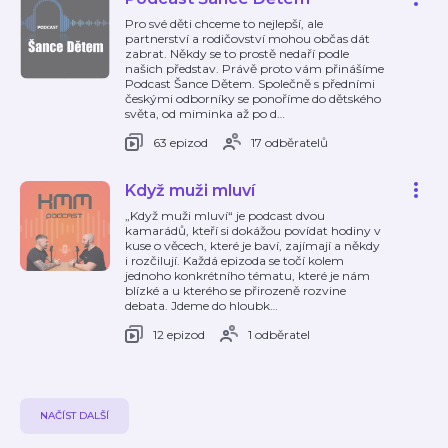
Pro své děti chceme to nejlepší, ale
partnerství a rodičovství mohou občas dát
zabrat. Někdy se to prostě nedaří podle
našich představ. Právě proto vám přinášíme
Podcast Šance Dětem. Společně s předními
českými odborníky se ponoříme do dětského
světa, od miminka až po d
…
63 epizod
17 odběratelů
Když muži mluví
„Když muži mluví“ je podcast dvou
kamarádů, kteří si dokážou povídat hodiny v
kuse o věcech, které je baví, zajímají a někdy
i rozčilují. Každá epizoda se točí kolem
jednoho konkrétního tématu, které je nám
blízké a u kterého se přirozeně rozvine
debata. Jdeme do hloubk
…
12 epizod
1 odběratel
NAČÍST DALŠÍ