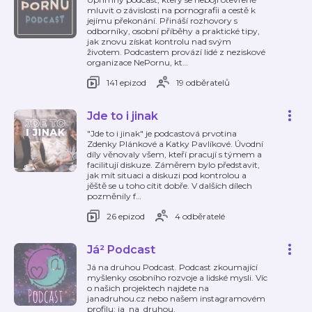
mluvit o závislosti na pornografii a cestě k
jejímu překonání. Přináší rozhovory s
odborníky, osobní příběhy a praktické tipy,
jak znovu získat kontrolu nad svým
životem. Podcastem provází lidé z neziskové
organizace NePornu, kt
…
141 epizod
19 odběratelů
Jde to i jinak
"Jde to i jinak" je podcastová prvotina
Zdenky Plánkové a Katky Pavlíkové. Úvodní
díly věnovaly všem, kteří pracují s týmem a
facilitují diskuze. Záměrem bylo představit,
jak mít situaci a diskuzi pod kontrolou a
jěště se u toho cítit dobře. V dalších dílech
pozměnily f
…
26 epizod
4 odběratelé
Já² Podcast
Já na druhou Podcast. Podcast zkoumající
myšlenky osobního rozvoje a lidské mysli. Víc
o našich projektech najdete na
janadruhou.cz nebo našem instagramovém
profilu: ja_na_druhou.