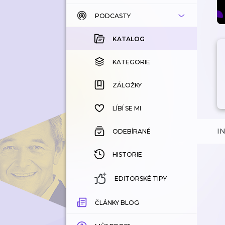
PODCASTY
KATALOG
KOUPENÉ
KATALOG
KATEGORIE
KATEGORIE
ZÁLOŽKY
ZÁLOŽKY
HISTORIE
LÍBÍ SE MI
I
ODEBÍRANÉ
HISTORIE
EDITORSKÉ TIPY
ČLÁNKY BLOG