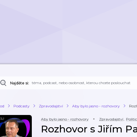
Najděte si:
od
Podcasty
Zpravodajství
Aby bylo jasno - rozhovory
Roz
Aby bylo jasno - rozhovory
Zpravodajství
,
Politi
Rozhovor s Jiřím 