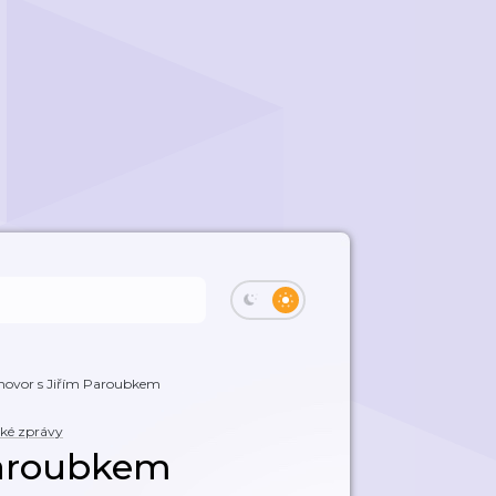
hovor s Jiřím Paroubkem
cké zprávy
Paroubkem