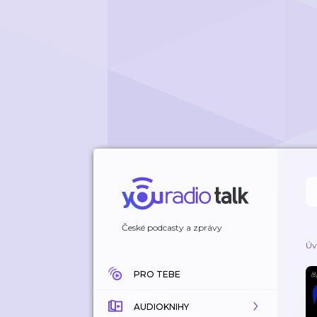
České podcasty a zprávy
Úv
PRO TEBE
AUDIOKNIHY