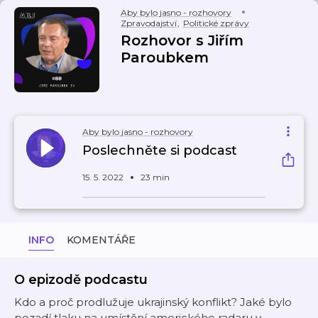
Aby bylo jasno - rozhovory
Zpravodajství
,
Politické zprávy
Rozhovor s Jiřím
Paroubkem
Aby bylo jasno - rozhovory
Poslechněte si podcast
15. 5. 2022
23 min
INFO
KOMENTÁŘE
O epizodě podcastu
Kdo a proč prodlužuje ukrajinský konflikt? Jaké bylo
pozadí tlaku na umístění amerického radaru v