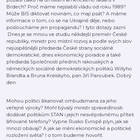
Brdech? Proč máme nejslabší vládu od roku 1989?
Může BIS diktovat novinám, co mají psát? A máme
informace o tom, co se na Ukrajině děje, nebo
posloucháme jen propagandu? I tyto dotazy zazní.
Dnes je se mnou ve studiu někdejší premiér České
republiky, ministr pro místní rozvoj a podle svých slov
nejúspěšnější předseda České strany sociálně
demokratické, dnes ekonomický poradce a také
předseda Společnosti předních rakouských a
německých sociálně demokratických politiků Willyho
Brandta a Bruna Kreiskyho, pan Jiří Paroubek. Dobrý
den.
Mohou politici šikanovat ombudsmana za jeho
veřejné výroky? Mohl bývalý ministr spravedlnosti
dodávat politikům STAN i jejich nesvéprávnému příteli
šifrované telefony? Vypne Rusko Evropě plyn, jak se
mnozí obávají? A jak se mění ekonomické a politické
rozložení světa? I o tom budeme hovořit.