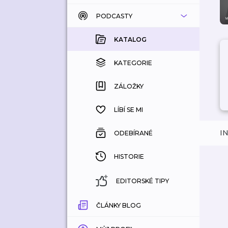
PODCASTY
KATALOG
KOUPENÉ
KATALOG
KATEGORIE
KATEGORIE
ZÁLOŽKY
ZÁLOŽKY
HISTORIE
LÍBÍ SE MI
I
ODEBÍRANÉ
HISTORIE
EDITORSKÉ TIPY
ČLÁNKY BLOG