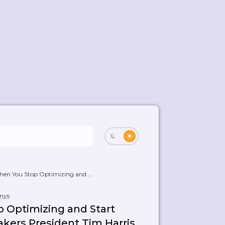
n You Stop Optimizing and ...
nys
Optimizing and Start
kers President Tim Harris