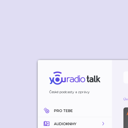
České podcasty a zprávy
Úv
PRO TEBE
AUDIOKNIHY