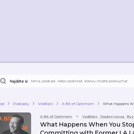
Najděte si:
od
Podcasty
Vzdělání
A Bit of Optimism
What Happens Whe
A Bit of Optimism
Vzdělání
,
Osobní rozvoj
,
Byz
What Happens When You Stop 
Committing with Former LA La