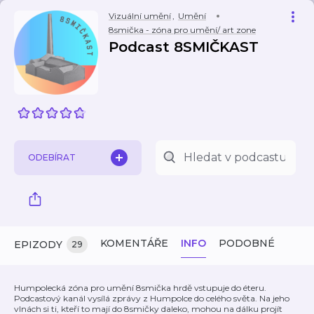
Vizuální umění
,
Umění
8smička - zóna pro umění/ art zone
Podcast 8SMIČKAST
ODEBÍRAT
KOMENTÁŘE
INFO
PODOBNÉ
EPIZODY
29
Humpolecká zóna pro umění 8smička hrdě vstupuje do éteru.
Podcastový kanál vysílá zprávy z Humpolce do celého světa. Na jeho
vlnách si ti, kteří to mají do 8smičky daleko, mohou na dálku projít