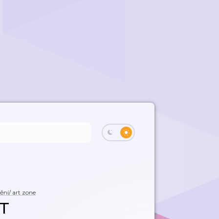
ní/ art zone
T