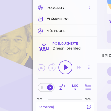
PODCASTY
KATALOG
ČLÁNKY BLOG
KOUPENÉ
KATALOG
KATEGORIE
KATEGORIE
MŮJ PROFIL
ZÁLOŽKY
ZÁLOŽKY
POSLOUCHEJTE
Dnešní přehled
HISTORIE
LÍBÍ SE MI
EPI
ODEBÍRANÉ
HISTORIE
1.00
EDITORSKÉ TIPY
×
00:00
00:00
Komentuj