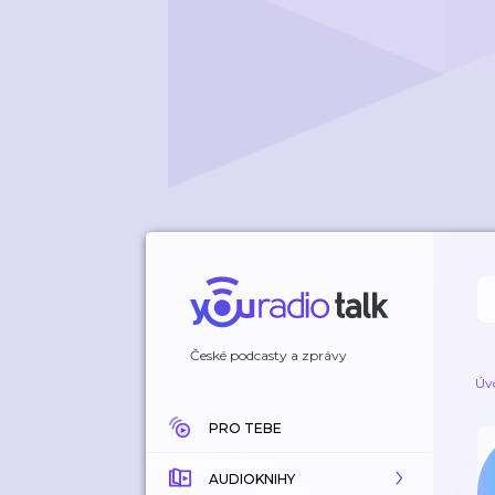
České podcasty a zprávy
Úv
PRO TEBE
AUDIOKNIHY