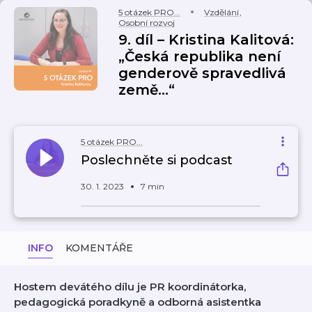
5 otázek PRO...
Vzdělání
,
Osobní rozvoj
9. díl – Kristina Kalitová:
„Česká republika není
genderově spravedlivá
země...“
5 otázek PRO...
Poslechněte si podcast
30. 1. 2023
7 min
INFO
KOMENTÁŘE
Hostem devátého dílu je PR koordinátorka,
pedagogická poradkyně a odborná asistentka