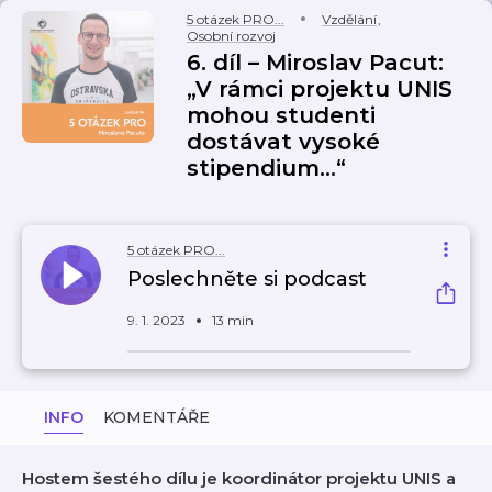
5 otázek PRO...
Vzdělání
,
Osobní rozvoj
6. díl – Miroslav Pacut:
„V rámci projektu UNIS
mohou studenti
dostávat vysoké
stipendium...“
5 otázek PRO...
Poslechněte si podcast
9. 1. 2023
13 min
INFO
KOMENTÁŘE
Hostem šestého dílu je koordinátor projektu UNIS a