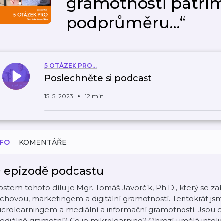
gramotnosti patří
podprůměru...“
5 OTÁZEK PRO...
Poslechněte si podcast
15. 5. 2023
12 min
NFO
KOMENTÁŘE
 epizodě podcastu
stem tohoto dílu je Mgr. Tomáš Javorčík, Ph.D., který se z
chovou, marketingem a digitální gramotností. Tentokrát js
crolearningem a mediální a informační gramotností. Jsou d
diálně gramotní? Co je mikrolearning? Ohrozí umělá intel