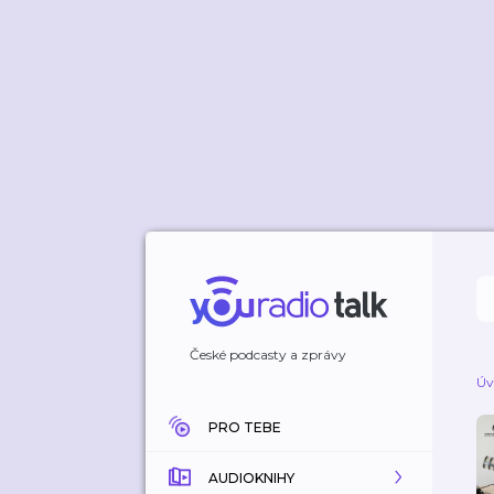
České podcasty a zprávy
Úv
PRO TEBE
AUDIOKNIHY