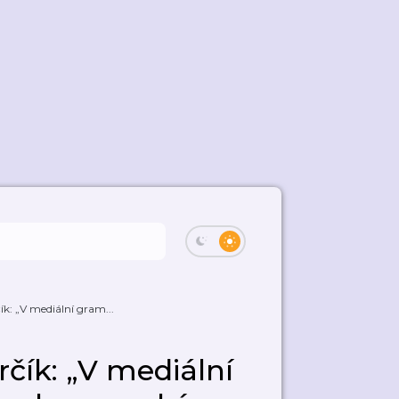
čík: „V mediální gram...
rčík: „V mediální