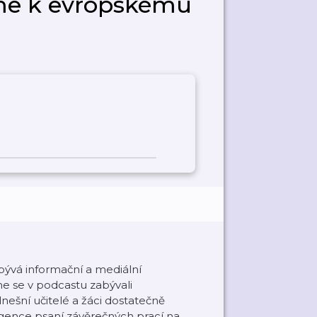
me k evropskému
abývá informační a mediální
me se v podcastu zabývali
nešní učitelé a žáci dostatečně
igence psaní závěrečných prací na