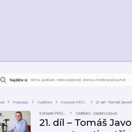
Najděte si:
od
Podcasty
Vzdělání
5 otázek PRO...
21. díl – Tomáš Javor
5 otázek PRO...
Vzdělání
,
Osobní rozvoj
21. díl – Tomáš Javo