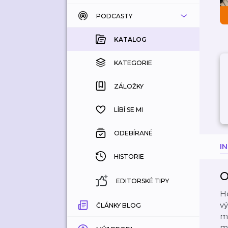
PODCASTY
KATALOG
KOUPENÉ
KATALOG
KATEGORIE
KATEGORIE
ZÁLOŽKY
ZÁLOŽKY
HISTORIE
LÍBÍ SE MI
ODEBÍRANÉ
I
HISTORIE
O
EDITORSKÉ TIPY
Ho
vý
ČLÁNKY BLOG
mi
me