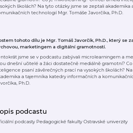
sokých školách? Na tyto otázky jsme se zeptali akademika 
munikačních technologií Mgr. Tomáše Javorčíka, Ph.D.
stem tohoto dílu je Mgr. Tomáš Javorčík, Ph.D., který se 
ýchovou, marketingem a digitální gramotností.
ntokrát jsme se v podcastu zabývali microlearningem a med
ou dnešní učitelé a žáci dostatečně mediálně gramotní? Co
teligence psaní závěrečných prací na vysokých školách? Na 
kademika a tajemníka katedry informačních a komunikační
vorčíka, Ph.D.
opis podcastu
iciální podcasty Pedagogické fakulty Ostravské univerzity