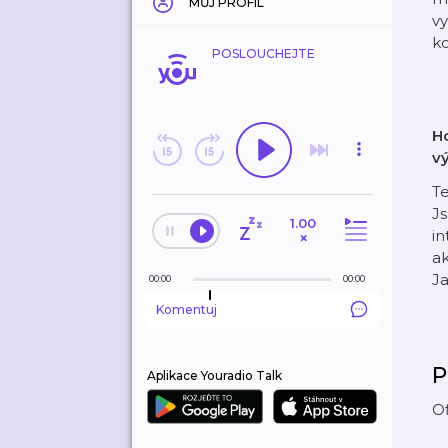
MŮJ PROFIL
vy
ko
POSLOUCHEJTE
Ho
v
Te
Js
1.00
in
×
a
Ja
00:00
00:00
Komentuj
P
Aplikace Youradio Talk
Of