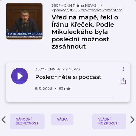
360° - CNN Prima NEWS
Zpravodajství
,
Zpravodajské komentáře
Vřed na mapě, řekl o
Íránu Křeček. Podle
Mikuleckého byla
poslední možnost
zasáhnout
360° - CNN Prima NEWS
Poslechněte si podcast
5. 3. 2026
53 min
NÁRODNÍ
VÁLKA
VLÁDNÍ
BEZPEČNOST
ROZPOČET