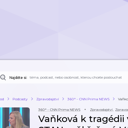
Najděte si:
od
Podcasty
Zpravodajství
360° - CNN Prima NEWS
Vaňkov
360° - CNN Prima NEWS
Zpravodajství
,
Zpravo
Vaňková k tragédii 