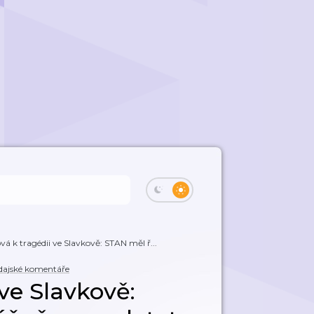
á k tragédii ve Slavkově: STAN měl ř...
dajské komentáře
ve Slavkově: