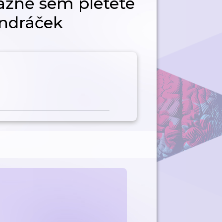
ážně sem pletete
ondráček