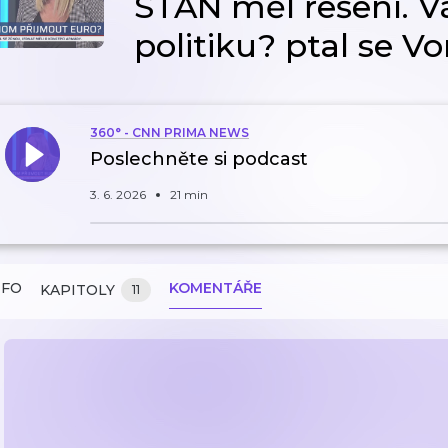
STAN měl řešení. V
politiku? ptal se V
360° - CNN PRIMA NEWS
Poslechněte si podcast
3. 6. 2026
21 min
NFO
KOMENTÁŘE
KAPITOLY
11