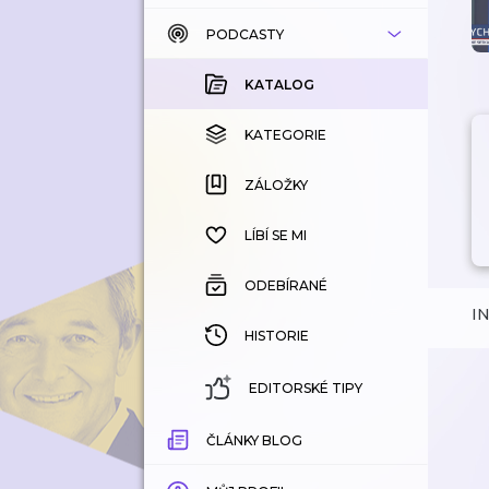
PODCASTY
KATALOG
KOUPENÉ
KATALOG
KATEGORIE
KATEGORIE
ZÁLOŽKY
ZÁLOŽKY
HISTORIE
LÍBÍ SE MI
ODEBÍRANÉ
I
HISTORIE
EDITORSKÉ TIPY
ČLÁNKY BLOG