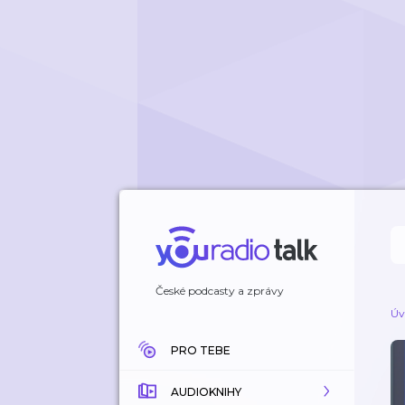
České podcasty a zprávy
Úv
PRO TEBE
AUDIOKNIHY