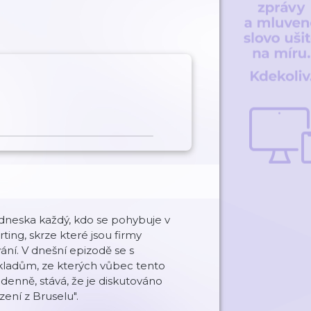
á dneska každý, kdo se pohybuje v
ting, skrze které jsou firmy
ní. V dnešní epizodě se s
kladům, ze kterých vůbec tento
í denně, stává, že je diskutováno
zení z Bruselu".