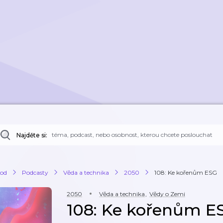
Najděte si:
od
Podcasty
Věda a technika
2050
108: Ke kořenům ESG
2050
Věda a technika
,
Vědy o Zemi
108: Ke kořenům E