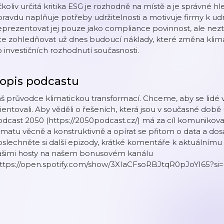
koliv určitá kritika ESG je rozhodně na místě a je správné h
ravdu naplňuje potřeby udržitelnosti a motivuje firmy k udrž
prezentovat jej pouze jako compliance povinnost, ale neztr
ce zohledňovat už dnes budoucí náklady, které změna klima
 investičních rozhodnutí současnosti.
opis podcastu
š průvodce klimatickou transformací. Chceme, aby se lidé
ientovali. Aby věděli o řešeních, která jsou v současné době
odcast 2050 (https://2050podcast.cz/) má za cíl komuniko
imatu věcně a konstruktivně a opírat se přitom o data a do
slechněte si další epizody, krátké komentáře k aktuálnímu
ašimi hosty na našem bonusovém kanálu
https://open.spotify.com/show/3XIaCFsoRBJtqR0pJoYI65?s