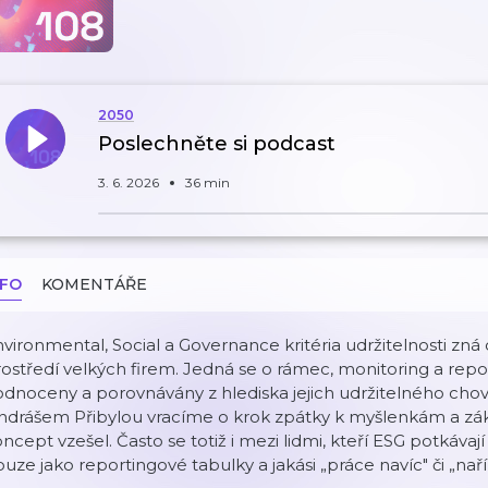
2050
Poslechněte si podcast
3. 6. 2026
36 min
NFO
KOMENTÁŘE
vironmental, Social a Governance kritéria udržitelnosti zn
ostředí velkých firem. Jedná se o rámec, monitoring a repor
dnoceny a porovnávány z hlediska jejich udržitelného chová
ndrášem Přibylou vracíme o krok zpátky k myšlenkám a zá
ncept vzešel. Často se totiž i mezi lidmi, kteří ESG potkávaj
uze jako reportingové tabulky a jakási „práce navíc" či „naří