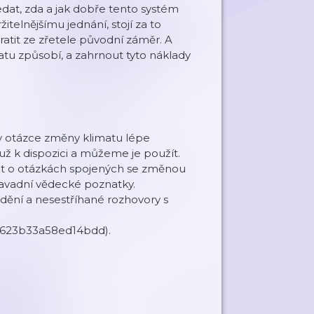
ledat, zda a jak dobře tento systém
itelnějšímu jednání, stojí za to
atit ze zřetele původní záměr. A
tu způsobí, a zahrnout tyto náklady
 v otázce změny klimatu lépe
 už k dispozici a můžeme je použít.
vat o otázkách spojených se změnou
savadní vědecké poznatky.
 dění a nesestříhané rozhovory s
i=623b33a58ed14bdd).