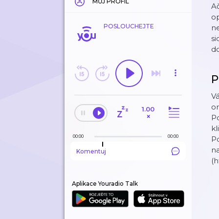
MŮJ PROFIL
Ač
op
POSLOUCHEJTE
ne
si
do
P
Vá
or
1.00
×
P
kl
00:00
00:00
Po
n
Komentuj
(
Aplikace Youradio Talk