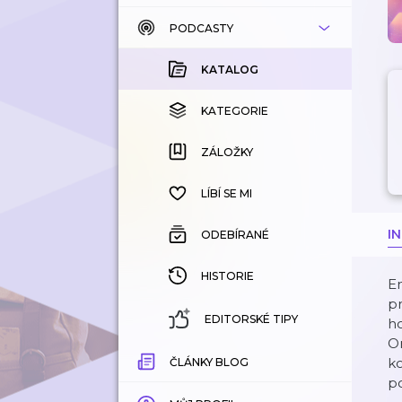
PODCASTY
KATALOG
KOUPENÉ
KATALOG
KATEGORIE
KATEGORIE
ZÁLOŽKY
ZÁLOŽKY
HISTORIE
LÍBÍ SE MI
I
ODEBÍRANÉ
HISTORIE
En
pr
EDITORSKÉ TIPY
ho
O
ko
ČLÁNKY BLOG
po