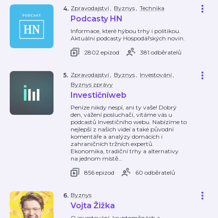
Zpravodajství
,
Byznys
,
Technika
4
.
Podcasty HN
Informace, které hýbou trhy i politikou.
Aktuální podcasty Hospodářských novin.
2802 epizod
381 odběratelů
Zpravodajství
,
Byznys
,
Investování
,
5
.
Byznys zprávy
Investičníweb
Peníze nikdy nespí, ani ty vaše! Dobrý
den, vážení posluchači, vítáme vás u
podcastů Investičního webu. Nabízíme to
nejlepší z našich videí a také původní
komentáře a analýzy domácích i
zahraničních tržních expertů.
Ekonomika, tradiční trhy a alternativy
na jednom místě
…
856 epizod
60 odběratelů
Byznys
6
.
Vojta Žižka
O investování, kryptoměnách a