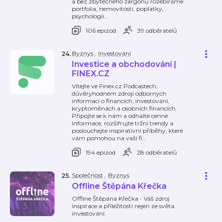
a bez zbytečného žargonu rozebíráme
portfolia, nemovitosti, poplatky,
psychologii
…
106 epizod
39 odběratelů
Byznys
,
Investování
24
.
Investice a obchodování |
FINEX.CZ
Vítejte ve Finex.cz Podcastech,
důvěryhodném zdroji odborných
informací o financích, investování,
kryptoměnách a osobních financích.
Připojte se k nám a odhalte cenné
informace, rozšifrujte tržní trendy a
poslouchejte inspirativní příběhy, které
vám pomohou na vaší fi
…
194 epizod
28 odběratelů
Společnost
,
Byznys
25
.
Offline Štěpána Křečka
Offline Štěpána Křečka - Váš zdroj
inspirace a příležitostí nejen ze světa
investování.