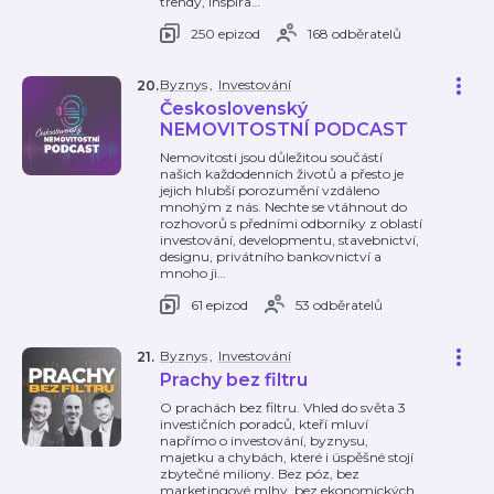
trendy, inspira
…
250 epizod
168 odběratelů
Byznys
,
Investování
20
.
Československý
NEMOVITOSTNÍ PODCAST
Nemovitosti jsou důležitou součástí
našich každodenních životů a přesto je
jejich hlubší porozumění vzdáleno
mnohým z nás. Nechte se vtáhnout do
rozhovorů s předními odborníky z oblastí
investování, developmentu, stavebnictví,
designu, privátního bankovnictví a
mnoho ji
…
61 epizod
53 odběratelů
Byznys
,
Investování
21
.
Prachy bez filtru
O prachách bez filtru. Vhled do světa 3
investičních poradců, kteří mluví
napřímo o investování, byznysu,
majetku a chybách, které i úspěšné stojí
zbytečné miliony. Bez póz, bez
marketingové mlhy, bez ekonomických