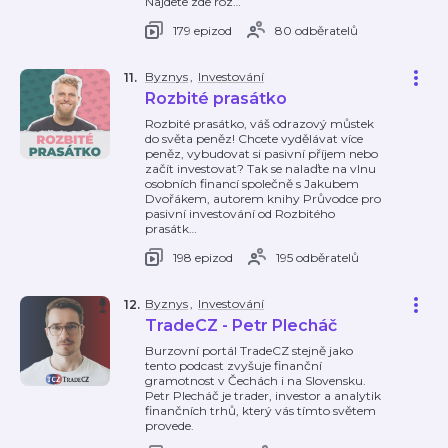
Najdete zde roz
…
179 epizod
80 odběratelů
Byznys
,
Investování
11
.
Rozbité prasátko
Rozbité prasátko, váš odrazový můstek
do světa peněz! Chcete vydělávat více
peněz, vybudovat si pasivní příjem nebo
začít investovat? Tak se nalaďte na vlnu
osobních financí společně s Jakubem
Dvořákem, autorem knihy Průvodce pro
pasivní investování od Rozbitého
prasátk
…
198 epizod
195 odběratelů
Byznys
,
Investování
12
.
TradeCZ - Petr Plecháč
Burzovní portál TradeCZ stejně jako
tento podcast zvyšuje finanční
gramotnost v Čechách i na Slovensku.
Petr Plecháč je trader, investor a analytik
finančních trhů, který vás tímto světem
provede.