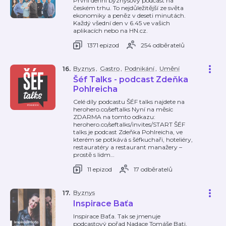
První denní byznysový podcast na
českém trhu. To nejdůležitější ze světa
ekonomiky a peněz v deseti minutách.
Každý všední den v 6.45 ve vašich
aplikacích nebo na HN.cz.
1371 epizod
254 odběratelů
Byznys
,
Gastro
,
Podnikání
,
Umění
16
.
Šéf Talks - podcast Zdeňka
Pohlreicha
Celé díly podcastu ŠÉF talks najdete na
herohero.co/seftalks Nyní na měsíc
ZDARMA na tomto odkazu:
herohero.co/seftalks/invites/START ŠÉF
talks je podcast Zdeňka Pohlreicha, ve
kterém se potkává s šéfkuchaři, hoteliéry,
restauratéry a restaurant manažery –
prostě s lidm
…
11 epizod
17 odběratelů
Byznys
17
.
Inspirace Baťa
Inspirace Baťa. Tak se jmenuje
podcastový pořad Nadace Tomáše Bati,