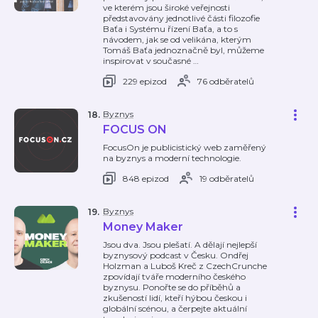
ve kterém jsou široké veřejnosti
představovány jednotlivé části filozofie
Baťa i Systému řízení Baťa, a to s
návodem, jak se od velikána, kterým
Tomáš Baťa jednoznačně byl, můžeme
inspirovat v současné
…
229 epizod
76 odběratelů
Byznys
18
.
FOCUS ON
FocusOn je publicistický web zaměřený
na byznys a moderní technologie.
848 epizod
19 odběratelů
Byznys
19
.
Money Maker
Jsou dva. Jsou plešatí. A dělají nejlepší
byznysový podcast v Česku. Ondřej
Holzman a Luboš Kreč z CzechCrunche
zpovídají tváře moderního českého
byznysu. Ponořte se do příběhů a
zkušeností lidí, kteří hýbou českou i
globální scénou, a čerpejte aktuální