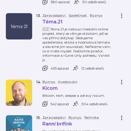
380 epizod
30 odběratelů
Zpravodajství
,
Společnost
,
Byznys
13
.
Téma.21
🇨🇿 Téma.21 je rostoucí mediální online
projekt, který se věnuje otázkám, jež se
vás přímo dotýkají. Sledujeme
společenská, etická a hodnotová témata
a dáváme jim souvislosti. Neříkáme vám,
co si máte myslet. Nabízíme prostor,
informace a různé úhly pohledu. Vznikli
js
…
435 epizod
12 odběratelů
Byznys
,
Investování
14
.
Kicom
Bitcoin, tech, skepse a zdravý rozum.
542 epizod
304 odběratelů
Zpravodajství
,
Byznys
,
Technika
15
.
Ranní brífink