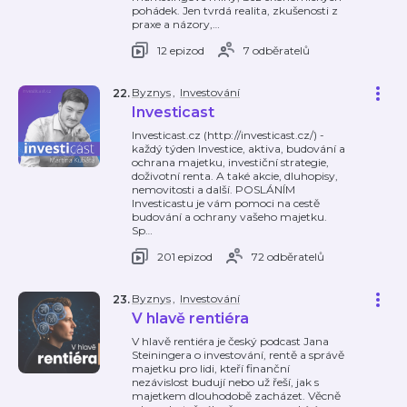
pohádek. Jen tvrdá realita, zkušenosti z
praxe a názory,
…
12 epizod
7 odběratelů
Byznys
,
Investování
22
.
Investicast
Investicast.cz (http://investicast.cz/) -
každý týden Investice, aktiva, budování a
ochrana majetku, investiční strategie,
doživotní renta. A také akcie, dluhopisy,
nemovitosti a další. POSLÁNÍM
Investicastu je vám pomoci na cestě
budování a ochrany vašeho majetku.
Sp
…
201 epizod
72 odběratelů
Byznys
,
Investování
23
.
V hlavě rentiéra
V hlavě rentiéra je český podcast Jana
Steiningera o investování, rentě a správě
majetku pro lidi, kteří finanční
nezávislost budují nebo už řeší, jak s
majetkem dlouhodobě zacházet. Věcně