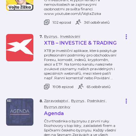
nemovitostech se zajímavými
osobnostmi ze světa financí.
www.youtube.com/c/VojtaZizka
102 epizod
361 odběratelů
Byznys
,
Investování
7
.
XTB – INVESTICE & TRADING
XTB je investiční aplikace, která poskytuje
profesionální podmínky pro obchodování
Forexu, komodit, indexů, kryptoměn,
akcií a ETF. Na tomto kanálu naleznete
zvukové záznamy našich pravidelných i
speciálních webinářů, mezi které patří
např. Ranní komentář nebo Povídání
…
1908 epizod
65 odběratelů
Zpravodajství
,
Byznys
,
Podnikání
,
8
.
Byznys zprávy
Agenda
Čtvrthodinka o byznysu z první ruky.
Rozhovory s top lídry, zakladateli firem a
špičkami českého byznysu. Každý všední
den na Seznam Zprávách a ve všech