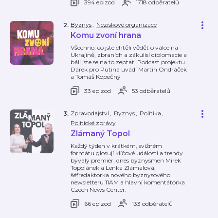
394 epizod
1718 odběratelů
Byznys
,
Neziskové organizace
2
.
Komu zvoní hrana
Všechno, co jste chtěli vědět o válce na
Ukrajině, zbraních a zákulisí diplomacie a
báli jste se na to zeptat. Podcast projektu
Dárek pro Putina uvádí Martin Ondráček
a Tomáš Kopečný
33 epizod
53 odběratelů
Zpravodajství
,
Byznys
,
Politika
,
3
.
Politické zprávy
Zlámaný Topol
Každý týden v krátkém, svižném
formátu glosují klíčové události a trendy
bývalý premiér, dnes byznysmen Mirek
Topolánek a Lenka Zlámalová,
šéfredaktorka nového byznysového
newsletteru 11AM a hlavní komentátorka
Czech News Center.
66 epizod
133 odběratelů