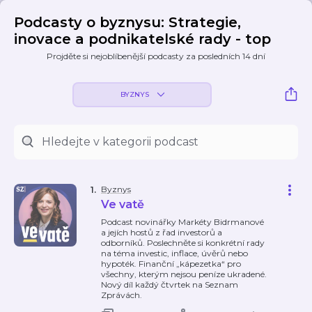
Podcasty o byznysu: Strategie,
inovace a podnikatelské rady - top
Projděte si nejoblíbenější podcasty za posledních 14 dní
BYZNYS
Byznys
1
.
Ve vatě
Podcast novinářky Markéty Bidrmanové
a jejích hostů z řad investorů a
odborníků. Poslechněte si konkrétní rady
na téma investic, inflace, úvěrů nebo
hypoték. Finanční „kápezetka“ pro
všechny, kterým nejsou peníze ukradené.
Nový díl každý čtvrtek na Seznam
Zprávách.