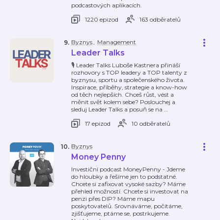
podcastových aplikacích.
1220 epizod
163 odběratelů
Byznys
,
Management
9
.
Leader Talks
🎙 Leader Talks Luboše Kastnera přináší
rozhovory s TOP leadery a TOP talenty z
byznysu, sportu a společenského života.
Inspirace, příběhy, strategie a know-how
od těch nejlepších. Chceš růst, vést a
měnit svět kolem sebe? Poslouchej a
sleduj Leader Talks a posuň se na
…
17 epizod
10 odběratelů
Byznys
10
.
Money Penny
Investiční podcast MoneyPenny - Jdeme
do hloubky a řešíme jen to podstatné.
Chcete si zafixovat vysoké sazby? Máme
přehled možností. Chcete si investovat na
penzi přes DIP? Máme mapu
poskytovatelů. Srovnáváme, počítáme,
zjišťujeme, ptáme se, postrkujeme.