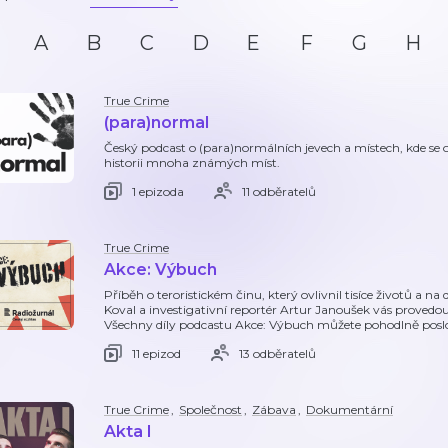
A
B
C
D
E
F
G
H
True Crime
(para)normal
Český podcast o (para)normálních jevech a místech, kde se
historii mnoha známých míst.
1 epizoda
11 odběratelů
True Crime
Akce: Výbuch
Příběh o teroristickém činu, který ovlivnil tisíce životů a 
Koval a investigativní reportér Artur Janoušek vás provedo
Všechny díly podcastu Akce: Výbuch můžete pohodlně pos
11 epizod
13 odběratelů
True Crime
,
Společnost
,
Zábava
,
Dokumentární
Akta I