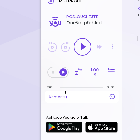
MŮJ PROFIL
1
POSLOUCHEJTE
Dnešní přehled
T
1.00
×
00:00
00:00
Komentuj
Aplikace Youradio Talk