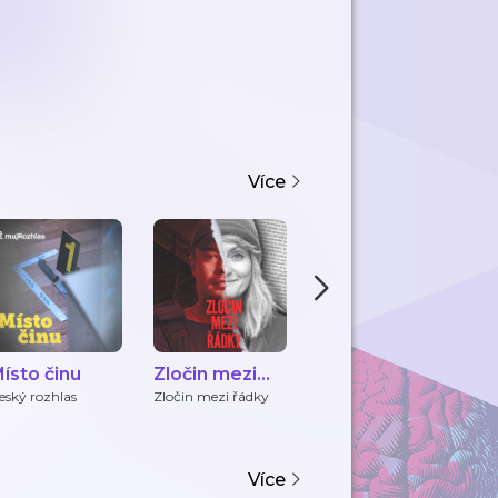
Více
ísto činu
Zločin mezi
Po stopách zla
V
řádky
eský rozhlas
Zločin mezi řádky
Milan Říský
V 
Více