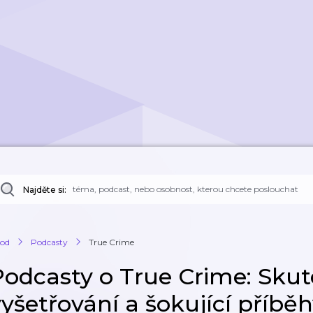
Najděte si:
od
Podcasty
True Crime
Podcasty o True Crime: Skut
vyšetřování a šokující příbě