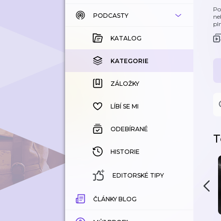
Po
PODCASTY
KATALOG
ne
pl
KOUPENÉ
KATALOG
KATEGORIE
KATEGORIE
ZÁLOŽKY
ZÁLOŽKY
HISTORIE
LÍBÍ SE MI
ODEBÍRANÉ
T
HISTORIE
EDITORSKÉ TIPY
ČLÁNKY BLOG