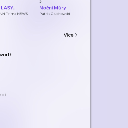
.
5.
6.
7.
HLASY
Noční Můry
Příběhy zla
v
ZLOČINU
p
NN Prima NEWS
Patrik Gluchowski
Deník.cz
Z
Více
worth
hoi