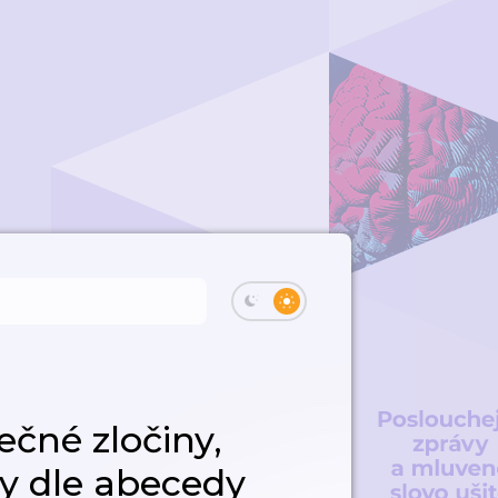
ečné zločiny,
hy dle abecedy