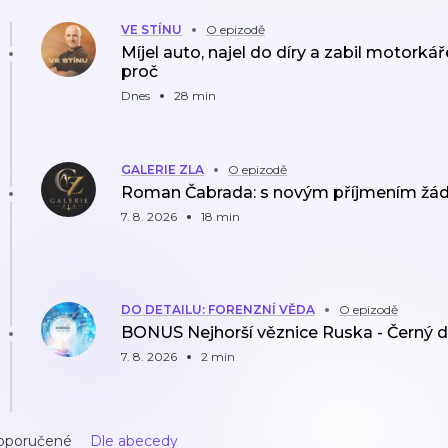
VE STÍNU
O epizodě
Míjel auto, najel do díry a zabil motorká
proč
Dnes
28 min
GALERIE ZLA
O epizodě
Roman Čabrada: s novým příjmením žádá
7. 8. 2026
18 min
DO DETAILU: FORENZNÍ VĚDA
O epizodě
BONUS Nejhorší věznice Ruska - Černý d
7. 8. 2026
2 min
oporučené
Dle abecedy