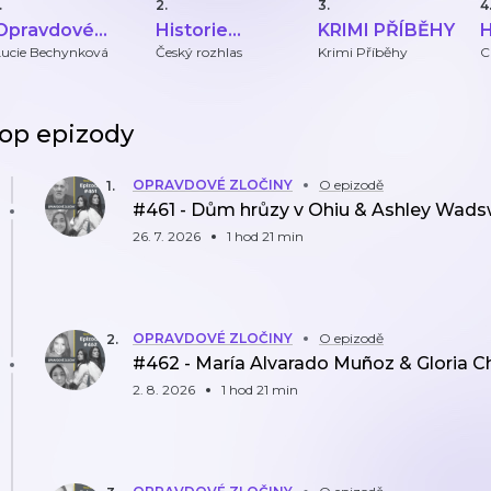
.
2.
3.
4
Opravdové
Historie
KRIMI PŘÍBĚHY
zločiny
českého
Lucie Bechynková
Český rozhlas
Krimi Příběhy
C
zločinu
op epizody
OPRAVDOVÉ ZLOČINY
O epizodě
1
.
#461 - Dům hrůzy v Ohiu & Ashley Wads
26. 7. 2026
1 hod 21 min
OPRAVDOVÉ ZLOČINY
O epizodě
2
.
#462 - María Alvarado Muñoz & Gloria C
2. 8. 2026
1 hod 21 min