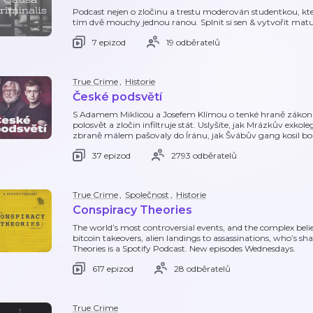
Podcast nejen o zločinu a trestu moderován studentkou, kte
tím dvě mouchy jednou ranou. Splnit si sen & vytvořit matur
7 epizod
19 odběratelů
True Crime
,
Historie
České podsvětí
S Adamem Miklicou a Josefem Klímou o tenké hraně zákona 
polosvět a zločin infiltruje stát. Uslyšíte, jak Mrázkův exkol
zbraně málem pašovaly do Íránu, jak Švábův gang kosil bo
37 epizod
2793 odběratelů
True Crime
,
Společnost
,
Historie
Conspiracy Theories
The world’s most controversial events, and the complex beli
bitcoin takeovers, alien landings to assassinations, who’s 
Theories is a Spotify Podcast. New episodes Wednesdays.
617 epizod
28 odběratelů
True Crime