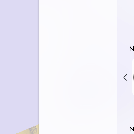
N
P
N