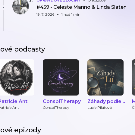
OPRAVDOVÉ ZLOČINY
O epizodě
3
.
#459 - Celeste Manno & Linda Slaten
19. 7. 2026
1 hod 1 min
ové podcasty
Patricie Ant
ConspiTherapy
Záhady podle
M
Lu
atricie Ant
ConspiTherapy
Lucie Pilátová
Č
ové epizody