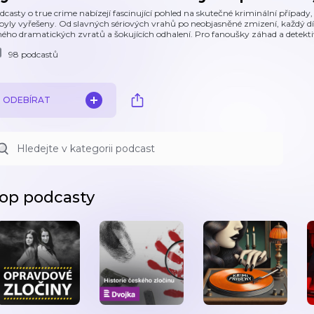
dcasty o true crime nabízejí fascinující pohled na skutečné kriminální případy,
byly vyřešeny. Od slavných sériových vrahů po neobjasněné zmizení, každý dí
ného dramatických zvratů a šokujících odhalení. Pro fanoušky záhad a detektiv
98 podcastů
ODEBÍRAT
op podcasty