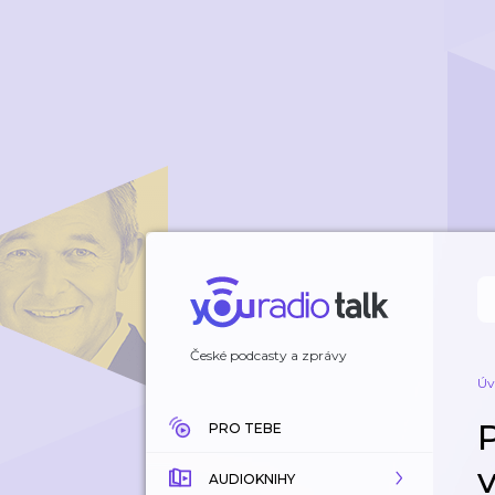
České podcasty a zprávy
Úv
PRO TEBE
AUDIOKNIHY