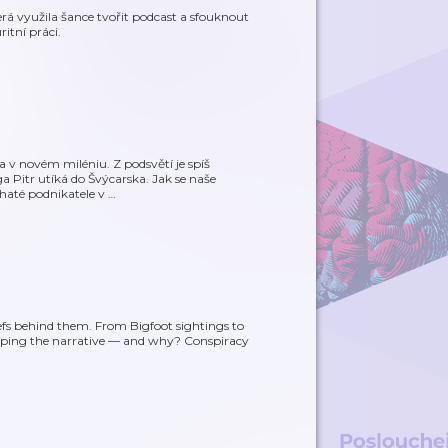
rá využila šance tvořit podcast a sfouknout
itní práci.
v novém miléniu. Z podsvětí je spíš
ega Pitr utíká do Švýcarska. Jak se naše
haté podnikatele v
…
efs behind them. From Bigfoot sightings to
shaping the narrative — and why? Conspiracy