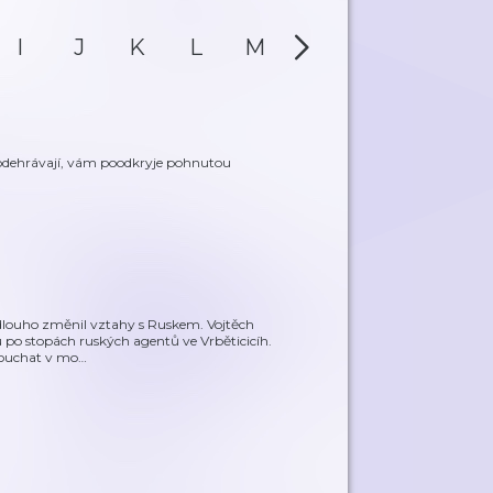
I
J
K
L
M
N
O
P
 odehrávají, vám poodkryje pohnutou
na dlouho změnil vztahy s Ruskem. Vojtěch
u po stopách ruských agentů ve Vrběticicíh.
louchat v mo
…