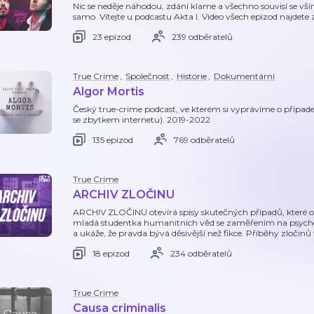
Nic se neděje náhodou, zdání klame a všechno souvisí se vším.
samo. Vítejte u podcastu Akta I. Video všech epizod najdet
23 epizod
239 odběratelů
True Crime
,
Společnost
,
Historie
,
Dokumentární
Algor Mortis
Český true-crime podcast, ve kterém si vyprávíme o případec
se zbytkem internetu). 2019-2022
135 epizod
769 odběratelů
True Crime
ARCHIV ZLOČINU
ARCHIV ZLOČINU otevírá spisy skutečných případů, které ot
mladá studentka humanitních věd se zaměřením na psycholo
a ukáže, že pravda bývá děsivější než fikce. Příběhy zločinů 
18 epizod
234 odběratelů
True Crime
Causa criminalis