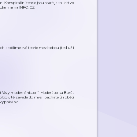
 Konspirační teorie jsou staré jako lidstvo
e zdarma na INFO.CZ.
h a sdílíme své teorie mezi sebou (teď už i
řásly moderní historií. Moderátorka Barča,
gii, tě zavede do mysli pachatelů i obětí
vypráví s c
…