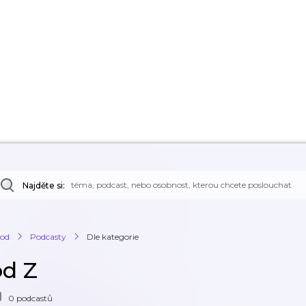
Najděte si:
od
Podcasty
Dle kategorie
od Z
0 podcastů