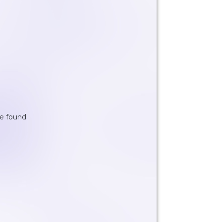
be found
.