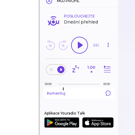
MŮJ PROFIL
POSLOUCHEJTE
Dnešní přehled
1.00
×
00:00
00:00
Komentuj
Aplikace Youradio Talk