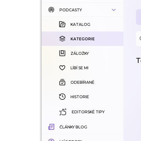
PODCASTY
KATALOG
KOUPENÉ
KATALOG
KATEGORIE
KATEGORIE
ZÁLOŽKY
ZÁLOŽKY
T
HISTORIE
LÍBÍ SE MI
ODEBÍRANÉ
HISTORIE
EDITORSKÉ TIPY
ČLÁNKY BLOG