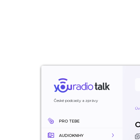
České podcasty a zprávy
Úv
PRO TEBE
AUDIOKNIHY