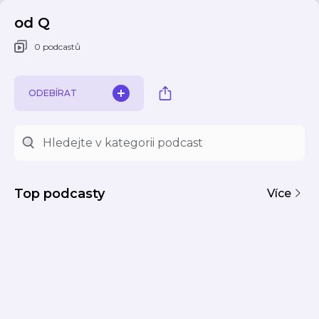
od Q
0 podcastů
ODEBÍRAT
Top podcasty
Více