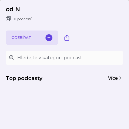
od N
0 podcastů
ODEBÍRAT
Top podcasty
Více