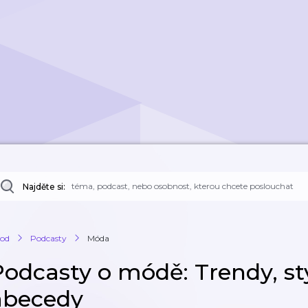
Najděte si:
od
Podcasty
Móda
Podcasty o módě: Trendy, sty
abecedy