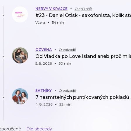
NERVY V KRAJCE
O epizodě
#23 - Daniel Otisk - saxofonista, Kolik st
Včera
54 min
OZVĚNA
O epizodě
Od Vladka po Love Island aneb proč mil
5. 8. 2026
50 min
ŠATNÍKY
O epizodě
7 nesmrtelných puntíkovaných pokladů 
4. 8. 2026
22 min
oporučené
Dle abecedy