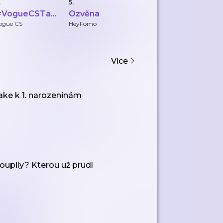
.
5.
6.
7.
#VogueCSTalk
Ozvěna
Kafe s
C
vizážistkou
ogue CS
HeyFomo
Jana
M
Janou
Více
make k 1. narozeninám
oupily? Kterou už prudí