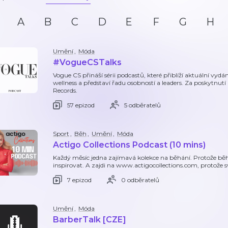
A
B
C
D
E
F
G
H
Umění
,
Móda
#VogueCSTalks
Vogue CS přináší sérii podcastů, které přiblíží aktuální vy
wellness a představí řadu osobností a leaders. Za poskytnu
Records.
57 epizod
5 odběratelů
Sport
,
Běh
,
Umění
,
Móda
Actigo Collections Podcast (10 mins)
Každý měsíc jedna zajímavá kolekce na běhání. Protože běh
inspirovat. A zajdi na www.actigocollections.com, protože s
7 epizod
0 odběratelů
Umění
,
Móda
BarberTalk [CZE]