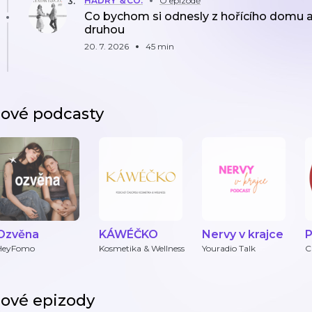
HADRY ＆CO.
O epizodě
3
.
Co bychom si odnesly z hořícího domu
druhou
20. 7. 2026
45 min
ové podcasty
Ozvěna
KÁWÉČKO
Nervy v krajce
š
HeyFomo
Kosmetika & Wellness
Youradio Talk
C
ové epizody