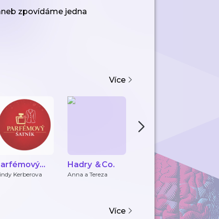
 aneb zpovídáme jedna
Více
Parfémový
Hadry ＆Co.
Actigo
S
atník
Collections
Š
indy Kerberova
Anna a Tereza
Actigo
S
Podcast (10
mins)
Více