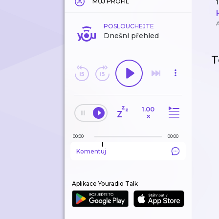
MŮJ PROFIL
1
POSLOUCHEJTE
Dnešní přehled
T
1.00
×
00:00
00:00
Komentuj
Aplikace Youradio Talk