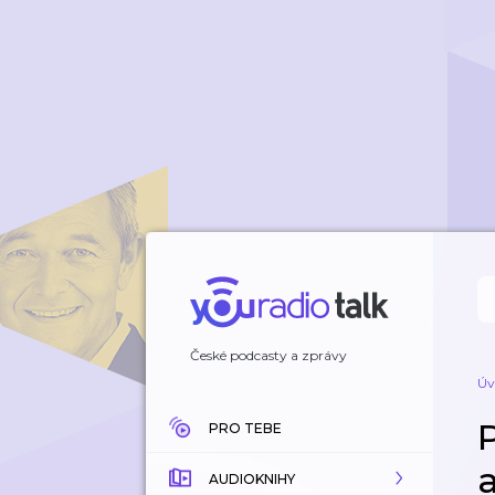
České podcasty a zprávy
Úv
PRO TEBE
AUDIOKNIHY