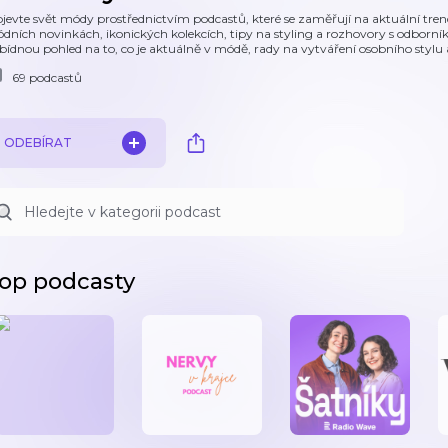
jevte svět módy prostřednictvím podcastů, které se zaměřují na aktuální trend
dních novinkách, ikonických kolekcích, tipy na styling a rozhovory s odbor
bídnou pohled na to, co je aktuálně v módě, rady na vytváření osobního stylu a
69 podcastů
ODEBÍRAT
op podcasty