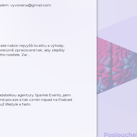
ailem: vyvonena@gmail.com
 také nabízí nejvyšší kvalitu a výhody,
precizně zpracované tak, aby zlepšily
ho nositele. Zar
…
adatelkou agentury Sparkle Events, jsem
mé povaze a tak vznikl nápad na Podcast
 lifestyle a fashi
…