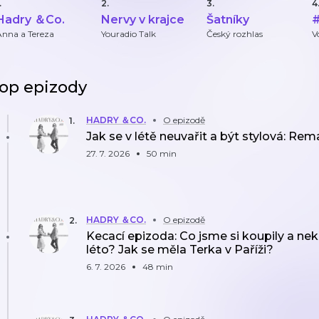
.
2.
3.
4
Hadry ＆Co.
Nervy v krajce
Šatníky
s
Anna a Tereza
Youradio Talk
Český rozhlas
V
op epizody
HADRY ＆CO.
O epizodě
1
.
Jak se v létě neuvařit a být stylová: Re
27. 7. 2026
50 min
HADRY ＆CO.
O epizodě
2
.
Kecací epizoda: Co jsme si koupily a nek
léto? Jak se měla Terka v Paříži?
6. 7. 2026
48 min