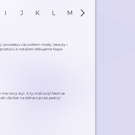
I
J
K
L
M
N
O
P
dání, provedou vás světem módy, beauty i
tí prostoru k natáčení děkujeme Napa
 má nový styl. A ty máš svůj! Nech se
vět věciček na běhání je tak pestrý!