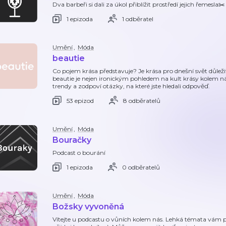
Dva barbeři si dali za úkol přiblížit prostředí jejich řemesla✂️
1 epizoda
1 odběratel
Umění
,
Móda
beautie
Co pojem krása představuje? Je krása pro dnešní svět důle
beautie je nejen ironickým pohledem na kult krásy kolem nás
trendy a zodpoví otázky, na které jste hledali odpověď.
53 epizod
8 odběratelů
Umění
,
Móda
Bouračky
Podcast o bourání
1 epizoda
0 odběratelů
Umění
,
Móda
Božsky vyvoněná
Vítejte u podcastu o vůních kolem nás. Lehká témata vám 