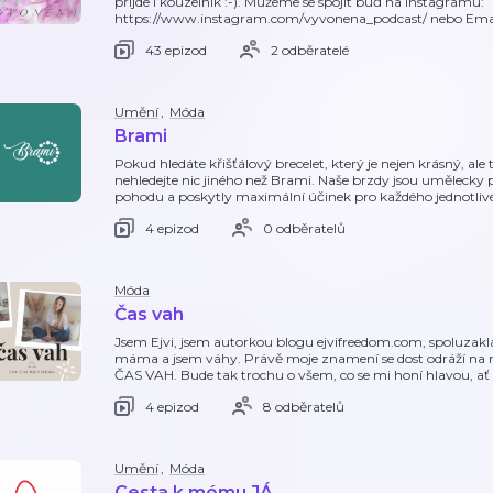
přijde i kouzelník :-). Můžeme se spojit buď na instagramu:
https://www.instagram.com/vyvonena_podcast/ nebo Em
43 epizod
2 odběratelé
Umění
,
Móda
Brami
Pokud hledáte křišťálový brecelet, který je nejen krásný, ale
nehledejte nic jiného než Brami. Naše brzdy jsou umělecky 
pohodu a poskytly maximální účinek pro každého jednotlivé
4 epizod
0 odběratelů
Móda
Čas vah
Jsem Ejvi, jsem autorkou blogu ejvifreedom.com, spoluzakl
máma a jsem váhy. Právě moje znamení se dost odráží na 
ČAS VAH. Bude tak trochu o všem, co se mi honí hlavou, ať už
4 epizod
8 odběratelů
Umění
,
Móda
Cesta k mému JÁ