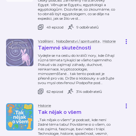
český podcast zaměřený na starověký
Egypt. Věnuje se Egyptu, egyptologii a
egyptologům. Dozvíte se, co zkoumáme, co
to obnáší být egyptologem, co se děje na
expedici, jak se žilo ve st
…
49 epizod
9 odběratelů
Vzdělání
,
Náboženství / spiritualita
,
Historie
Tajemné skutečnosti
Vydejte se na cestu do králičí nory, kde číhají
různá témata týkající se všeho tajemného.
Pokud vás zajímají záhady, duchové,
reinkarnace, kryptozoologie,
mimozemšťané... tak tento podcast je
přesně pro vás. Držte si klobouky a udržujte
svou mysl otevřenou! Podpořte pod
…
62 epizod
314 odběratelů
Historie
Tak nějak o všem
„Tak nějak o všem“ je podcast, kde není
žádné téma tabu! Povídáme si o všem, co
nás zajímá, fascinuje, baví nebo i trápí.
Technologie, historie, společnost, vesmír,