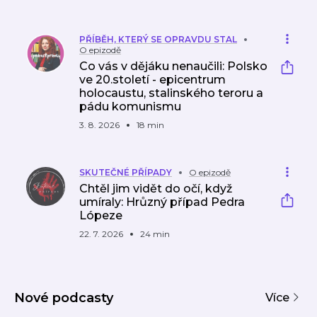
PŘÍBĚH, KTERÝ SE OPRAVDU STAL
O epizodě
Co vás v dějáku nenaučili: Polsko
ve 20.století - epicentrum
holocaustu, stalinského teroru a
pádu komunismu
3. 8. 2026
18 min
SKUTEČNÉ PŘÍPADY
O epizodě
Chtěl jim vidět do očí, když
umíraly: Hrůzný případ Pedra
Lópeze
22. 7. 2026
24 min
Nové podcasty
Více