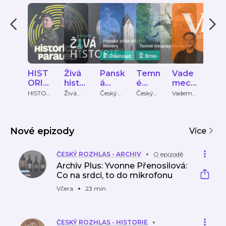
HIST
Živá
Pansk
Temn
Vade
Kat 
ORIC
histor
á
é
mecu
H.
KÉ
ie
sídla
letopi
m
Fra
HISTORI
Živá
Český
Český
Vademe
Český
CKÉ
historie
rozhlas
rozhlas
cum
rozhl
PARA
střed
sy
histor
PARALE
historie
LELY
ní
mora
ie
LY
Morav
vské
Nové epizody
y
Více
ČESKÝ ROZHLAS - ARCHIV
O epizodě
Archiv Plus: Yvonne Přenosilová:
Co na srdci, to do mikrofonu
Včera
23 min
ČESKÝ ROZHLAS - HISTORIE