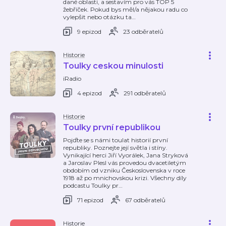
dané oblasti, a sestavím pro vás TOP 5
žebříček. Pokud bys měl/a nějakou radu co
vylepšit nebo otázku ta
…
9 epizod
23 odběratelů
Historie
Toulky ceskou minulosti
iRadio
4 epizod
291 odběratelů
Historie
Toulky první republikou
Pojďte se s námi toulat historií první
republiky. Poznejte její světla i stíny.
Vynikající herci Jiří Vyorálek, Jana Stryková
a Jaroslav Plesl vás provedou dvacetiletým
obdobím od vzniku Československa v roce
1918 až po mnichovskou krizi. Všechny díly
podcastu Toulky pr
…
71 epizod
67 odběratelů
Historie