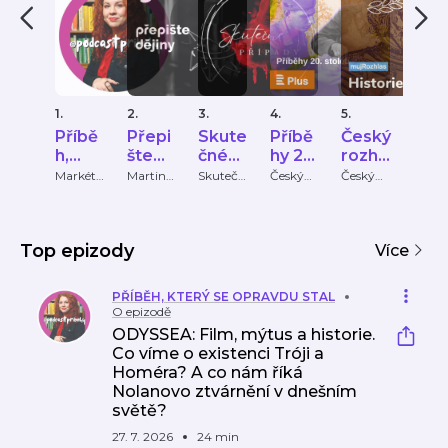
1.
2.
3.
4.
5.
6.
Příbě
Přepi
Skute
Příbě
Český
His
h,
šte
čné
hy 20.
rozhla
RIP
který
dějiny
přípa
stolet
s -
Markéta
Martin
Skutečn
Český
Český
Jan
Lukáško
Groman
é
rozhlas
rozhlas
Studn
se
dy
í
Histor
vá
a Michal
případy
ka,
oprav
ie
Stehlík
Terez
du
Kujov
Top epizody
stal
Více
PŘÍBĚH, KTERÝ SE OPRAVDU STAL
O epizodě
ODYSSEA: Film, mýtus a historie.
Co víme o existenci Tróji a
Homéra? A co nám říká
Nolanovo ztvárnění v dnešním
světě?
27. 7. 2026
24 min