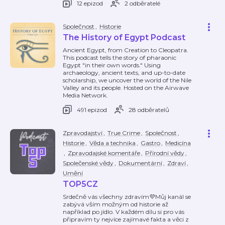
12 epizod
2 odběratelé
Společnost
,
Historie
The History of Egypt Podcast
Ancient Egypt, from Creation to Cleopatra.
This podcast tells the story of pharaonic
Egypt "in their own words." Using
archaeology, ancient texts, and up-to-date
scholarship, we uncover the world of the Nile
Valley and its people. Hosted on the Airwave
Media Network.
491 epizod
28 odběratelů
Zpravodajství
,
True Crime
,
Společnost
,
Historie
,
Věda a technika
,
Gastro
,
Medicína
,
Zpravodajské komentáře
,
Přírodní vědy
,
Společenské vědy
,
Dokumentární
,
Zdraví
,
Umění
TOP5CZ
Srdečně vás všechny zdravím💜Můj kanál se
zabývá vším možným od historie až
například po jídlo. V každém dílu si pro vás
připravím ty nejvíce zajímavé fakta a věci z