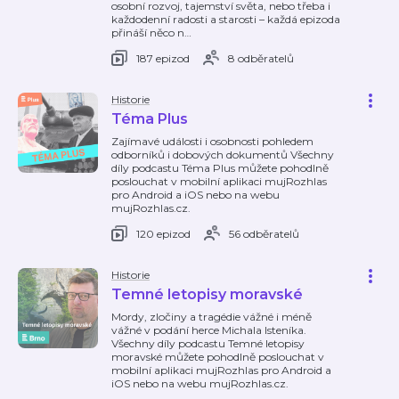
osobní rozvoj, tajemství světa, nebo třeba i
každodenní radosti a starosti – každá epizoda
přináší něco n
…
187 epizod
8 odběratelů
Historie
Téma Plus
Zajímavé události i osobnosti pohledem
odborníků i dobových dokumentů Všechny
díly podcastu Téma Plus můžete pohodlně
poslouchat v mobilní aplikaci mujRozhlas
pro Android a iOS nebo na webu
mujRozhlas.cz.
120 epizod
56 odběratelů
Historie
Temné letopisy moravské
Mordy, zločiny a tragédie vážné i méně
vážné v podání herce Michala Isteníka.
Všechny díly podcastu Temné letopisy
moravské můžete pohodlně poslouchat v
mobilní aplikaci mujRozhlas pro Android a
iOS nebo na webu mujRozhlas.cz.