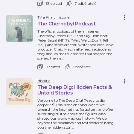
53 epizod
7 odběratelů
TV a Film
,
Historie
The Chernobyl Podcast
The official podcast of the miniseries
Chernobyl, from HBO and Sky. Join host
Peter Sagal (NPR’s “Wait Wait...Don't Tell
Me!”) and series creator, writer and executive
producer Craig Mazin after each episode as
they discuss the true stories that shaped the
scenes, theme
…
9 epizod
1 odběratel
Historie
The Deep Dig: Hidden Facts &
Untold Stories
Welcome to The Deep Dig! Ready to dig
deeper? ⛏️ This is the channel where we
unearth the fascinating, forgotten, and often
surprising truths about the figures who
shaped our world – across history. We go
beyond the headlines and textbooks to bring
you the hidden stori
…