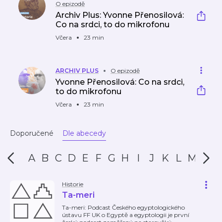
O epizodě
Archiv Plus: Yvonne Přenosilová:
Co na srdci, to do mikrofonu
Včera
23 min
ARCHIV PLUS
O epizodě
Yvonne Přenosilová: Co na srdci,
to do mikrofonu
Včera
23 min
Doporučené
Dle abecedy
A
B
C
D
E
F
G
H
I
J
K
L
M
N
Historie
Ta-meri
Ta-meri: Podcast Českého egyptologického
ústavu FF UK o Egyptě a egyptologii je první