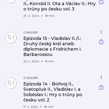
II., Konrád II. Ota a Václav II.: Hry
o trůny po česku vol. 3
29. 4. 2024
18 min
O epizodě
Epizoda 15 - Vladislav II./I.:
Druhý český král aneb
diplomacie s Fridrichem I.
Barbarossou
22. 4. 2024
15 min
O epizodě
Epizoda 14 - Bořivoj II.,
Svatopluk II., Vladislav I. a
Soběslav I.: Hry o trůny po
česku vol. 2
17. 4. 2024
18 min