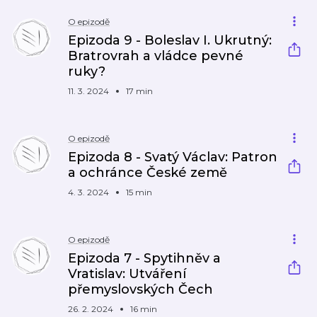
O epizodě
Epizoda 9 - Boleslav I. Ukrutný:
Bratrovrah a vládce pevné
ruky?
11. 3. 2024
17 min
O epizodě
Epizoda 8 - Svatý Václav: Patron
a ochránce České země
4. 3. 2024
15 min
O epizodě
Epizoda 7 - Spytihněv a
Vratislav: Utváření
přemyslovských Čech
26. 2. 2024
16 min