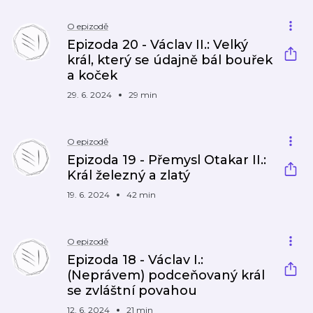
O epizodě
Epizoda 20 - Václav II.: Velký
král, který se údajně bál bouřek
a koček
29. 6. 2024
29 min
O epizodě
Epizoda 19 - Přemysl Otakar II.:
Král železný a zlatý
19. 6. 2024
42 min
O epizodě
Epizoda 18 - Václav I.:
(Neprávem) podceňovaný král
se zvláštní povahou
12. 6. 2024
21 min