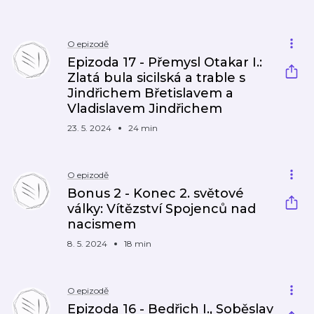
O epizodě
Epizoda 17 - Přemysl Otakar I.:
Zlatá bula sicilská a trable s
Jindřichem Břetislavem a
Vladislavem Jindřichem
23. 5. 2024
24 min
O epizodě
Bonus 2 - Konec 2. světové
války: Vítězství Spojenců nad
nacismem
8. 5. 2024
18 min
O epizodě
Epizoda 16 - Bedřich I., Soběslav