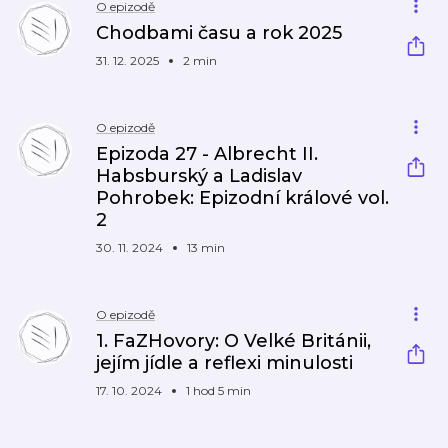
O epizodě
Chodbami času a rok 2025
31. 12. 2025
2 min
O epizodě
Epizoda 27 - Albrecht II.
Habsburský a Ladislav
Pohrobek: Epizodní králové vol.
2
30. 11. 2024
13 min
O epizodě
1. FaZHovory: O Velké Británii,
jejím jídle a reflexi minulosti
17. 10. 2024
1 hod 5 min