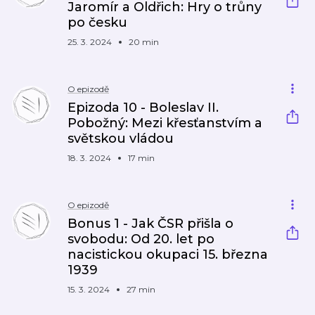
Jaromír a Oldřich: Hry o trůny
po česku
25. 3. 2024
20 min
O epizodě
Epizoda 10 - Boleslav II.
Pobožný: Mezi křesťanstvím a
světskou vládou
18. 3. 2024
17 min
O epizodě
Bonus 1 - Jak ČSR přišla o
svobodu: Od 20. let po
nacistickou okupaci 15. března
1939
15. 3. 2024
27 min