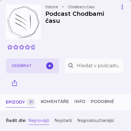
Historie
Chodbami času
Podcast Chodbami
času
ODEBÍRAT
KOMENTÁŘE
INFO
PODOBNÉ
EPIZODY
31
Řadit dle:
Nejnovější
Nejstarší
Nejposlouchanější