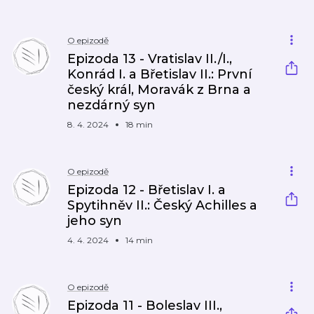
O epizodě
Epizoda 13 - Vratislav II./I.,
Konrád I. a Břetislav II.: První
český král, Moravák z Brna a
nezdárný syn
8. 4. 2024
18 min
O epizodě
Epizoda 12 - Břetislav I. a
Spytihněv II.: Český Achilles a
jeho syn
4. 4. 2024
14 min
O epizodě
Epizoda 11 - Boleslav III.,