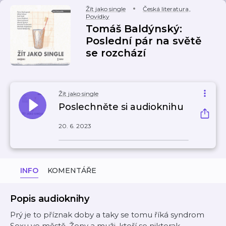
Žít jako single
Česká literatura
,
Povídky
Tomáš Baldýnský:
Poslední pár na světě
se rozchází
Žít jako single
Poslechněte si audioknihu
20. 6. 2023
INFO
KOMENTÁŘE
Popis audioknihy
Prý je to příznak doby a taky se tomu říká syndrom
Sexu ve městě. Ženy a muži, kteří se nikterak