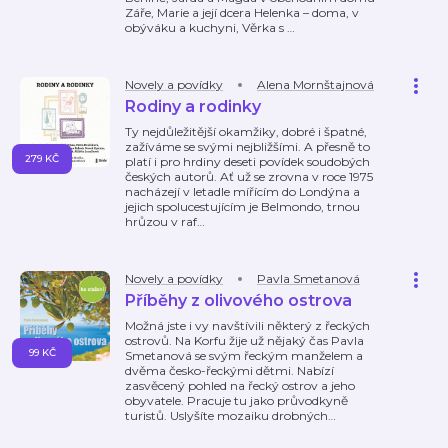
Záře, Marie a její dcera Helenka – doma, v
obýváku a kuchyni, Věrka s
…
Novely a povídky
Alena Mornštajnová
Rodiny a rodinky
Ty nejdůležitější okamžiky, dobré i špatné,
zažíváme se svými nejbližšími. A přesně to
279 KČ
platí i pro hrdiny deseti povídek soudobých
českých autorů. Ať už se zrovna v roce 1975
nacházejí v letadle mířícím do Londýna a
jejich spolucestujícím je Belmondo, trnou
hrůzou v raf
…
Novely a povídky
Pavla Smetanová
Příběhy z olivového ostrova
Možná jste i vy navštívili některý z řeckých
ostrovů. Na Korfu žije už nějaký čas Pavla
99 KČ
Smetanová se svým řeckým manželem a
dvěma česko-řeckými dětmi. Nabízí
zasvěcený pohled na řecký ostrov a jeho
obyvatele. Pracuje tu jako průvodkyně
turistů. Uslyšíte mozaiku drobných
…