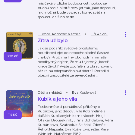
nás čeká v blízké budoucnosti, pokud se
budou sociální sítě rozvíjet tak, jako doposud,
jak možná bude vypadat konec světa a
spoustu dalšího se do
…
Humor, komedie a satira
Jiří Raichl
Zítra už bylo
Jak se podařilo světově proslulému
houslistovi vjet do nepochopitelné časové
220 KČ
chyby? Proč má líný obchodní manažer
neodbytný dojem, že mu tajemný „kdosi“
krade život? Vyjde zoufalému zkrachovanci
sázka na odepsaného outsidera? Poradí si
obecní zastupitelé ze severočeské
…
Děti a mládež
Eva Košlerová
Kubík a jeho víla
Poslechněte si pohádkové příběhy o
Kubíkovi, jeho dědovi, víle Kotrmelíně a
119 KČ
dalších Kubíkových kamarádech. Hrají:
Otakar Brousek ml., Jiřina Bohdalová, Věra
Kubánková, Svatopluk Skládal, Zdeněk
Řehoř.Napsala: Eva Košlerová, režie: Karel
Weinlich. Natočeno: 1982