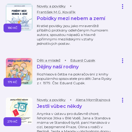
Novely a povídky
František M.G. Kovářík
Pobídky mezi nebem a zemí
Kratké povídky jsou jako mraveniště
180 KČ
příběhů protkány odlehčeným humorem
autora, spoustou nápadů a hlavně
upřímnými mezilidskými vztahy
jednotlivých postav.
Děti a mládež
Eduard Cupák
Dějiny naší rodiny
Rozhlasová četba na pokračování z knihy
populárního spisovatele pro děti Jana Rysky
179 KČ
z r. 1979. Čte: Eduard Cupák.
Novely a povídky
Alena Mornštajnová
Jestli vůbec někdy
Anynka v ústavu pro duševně choré,
řeholnice Jitka v Bílé Vodě, Jana a Standova
279 KČ
máma ve Standově bytě, paní Hanáková v
cizí, bezejmenné Praze, Olina s rodiči v
Berlíně, Jarda a Magda v obchodním domu