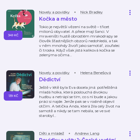
Novely a povídky
Nick Bradley
Kočka a město
Tokio je největší vězení na světě – třicet
milionů obyvatel. A přece mají šanci. V
349 KČ
mraveništi hustě obrostlém mrakodrapy se
člověk šťastnějších obzorů nedohledá, a tak
v něm mnohdy živoří jako samotář, zoufalec
či troska. Když však jistá kaliková kočka se
zelenýma očima
…
Novely a povídky
Helena Benešová
Dědictví
Ještě v létě byla Eva docela jiná: potřeštěná
mladá holka, která poslouchá divokou
139 KČ
hudbu a netrápí se tím, co s ní bude a jakou
práci si najde. Jenže pak se v rodině objevil
otčím. A tetička Anda, která žila celý život na
samotě a nikdy se tam nebála, se ve své
starobyl
…
Děti a mládež
Andrew Lang