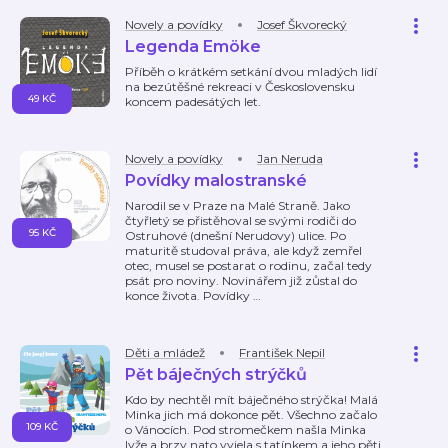
Novely a povídky
Josef Škvorecký
Legenda Emöke
Příběh o krátkém setkání dvou mladých lidí
na bezútěšné rekreaci v Československu
49 KČ
koncem padesátých let.
Novely a povídky
Jan Neruda
Povídky malostranské
Narodil se v Praze na Malé Straně. Jako
čtyřletý se přistěhoval se svými rodiči do
95 KČ
Ostruhové (dnešní Nerudovy) ulice. Po
maturitě studoval práva, ale když zemřel
otec, musel se postarat o rodinu, začal tedy
psát pro noviny. Novinářem již zůstal do
konce života. Povídky
…
Děti a mládež
František Nepil
Pět báječných strýčků
Kdo by nechtěl mít báječného strýčka! Malá
Minka jich má dokonce pět. Všechno začalo
109 KČ
o Vánocích. Pod stromečkem našla Minka
lyže a brzy nato vyjela s tatínkem a jeho pěti