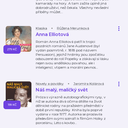
kamarády na hory. A tam zažila úplně jiná
dobrodružství, než čekala. Všechny nevšední
příběhy můžet
…
Klasika
Růžena Merunková
Anna Elliotová
Román Anna Elliotová patří k trojici
pozdních románů Jane Austenové (byl
279 KČ
vydán posmrtně, r. 1818 pod názvem
Persuasion), jejichž hrdinky jsou zpočátku
odsouzené do rolí Popelky a získávají si lásku
nejen svou andělskou povahou, ale i
inteligencí, vtipem a morální pevnos
…
Novely a povídky
Jaromíra Kolárová
Náš malý, maličký svět
Próza s výrazně autobiografickými rysy, v
níž se autorka dívá očima dítěte na život
199 KČ
dělnické rodiny na pražském předměstí v
době první republiky. Kniha byla poprvé
vydána v roce 1977. Autorka se proslavila
především svými scénáři k filmům Holky z
porcelánu, Léto s kovbo
…