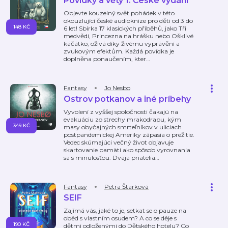
Povídky a věty 1: České vydání
Objevte kouzelný svět pohádek v této
okouzlující české audioknize pro děti od 3 do
148 KČ
6 let! Sbírka 17 klasických příběhů, jako Tři
medvědi, Princezna na hrášku nebo Ošklivé
káčátko, ožívá díky živému vyprávění a
zvukovým efektům. Každá povídka je
doplněna ponaučením, kter
…
Fantasy
Jo Nesbo
Ostrov potkanov a iné príbehy
Vyvolení z vyššej spoločnosti čakajú na
evakuáciu zo strechy mrakodrapu, kým
349 KČ
masy obyčajných smrteľníkov v uliciach
postpandemickej Ameriky zápasia o prežitie.
Vedec skúmajúci večný život objavuje
skartovanie pamäti ako spôsob vyrovnania
sa s minulosťou. Dvaja priatelia
…
Fantasy
Petra Štarková
SEIF
Zajímá vás, jaké to je, setkat se o pauze na
oběd s vlastním osudem? A co se děje s
190 KČ
dětmi odloženými do Dětského hotelu? Co