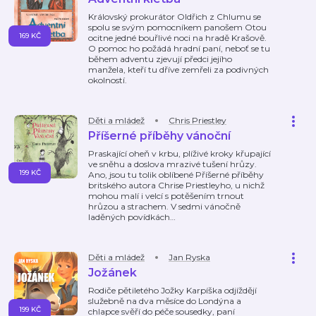
Královský prokurátor Oldřich z Chlumu se
spolu se svým pomocníkem panošem Otou
169 KČ
ocitne jedné bouřlivé noci na hradě Krašově.
O pomoc ho požádá hradní paní, neboť se tu
během adventu zjevují předci jejího
manžela, kteří tu dříve zemřeli za podivných
okolností.
Děti a mládež
Chris Priestley
Příšerné příběhy vánoční
Praskající oheň v krbu, plíživé kroky křupající
ve sněhu a doslova mrazivé tušení hrůzy.
199 KČ
Ano, jsou tu tolik oblíbené Příšerné příběhy
britského autora Chrise Priestleyho, u nichž
mohou malí i velcí s potěšením trnout
hrůzou a strachem. V sedmi vánočně
laděných povídkách
…
Děti a mládež
Jan Ryska
Jožánek
Rodiče pětiletého Jožky Karpíška odjíždějí
služebně na dva měsíce do Londýna a
199 KČ
chlapce svěří do péče sousedky, paní