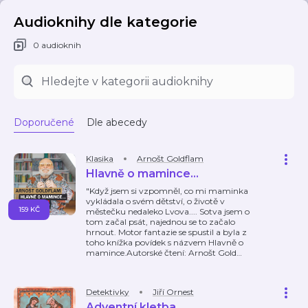
Audioknihy dle kategorie
0 audioknih
Doporučené
Dle abecedy
Klasika
Arnošt Goldflam
Hlavně o mamince...
"Když jsem si vzpomněl, co mi maminka
vykládala o svém dětství, o životě v
159 KČ
městečku nedaleko Lvova.... Sotva jsem o
tom začal psát, najednou se to začalo
hrnout. Motor fantazie se spustil a byla z
toho knížka povídek s názvem Hlavně o
mamince.Autorské čtení: Arnošt Gold
…
Detektivky
Jiří Ornest
Adventní kletba