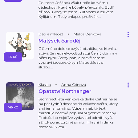
Pokorné. Jožánek však uteče ke svému
dědečkovi, který je bývalý převozník. Bydlí
přímo u vody se psem Sultánem a oslíkem
Kylijánem. Tady chlapec prožívá k
…
Děti a mládež
Melita Denková
Matýsek čaroděj
Z Černého dolu se ozývá písnička, ve které se
zpívá, že nedaleko odtud stojí Černý dům a v
89 KČ
něm bydlí Černý pán, a právě tam se
vypraví ševcovský syn Mates žádat o
službu...
Klasika
Anna Cónová
Opatství Northanger
Sedmnáctiletá venkovská dívka Catherine se
na pár týdnů dostane do velkého světa, který
149 KČ
zná jen z románů. Vtipem nabitý text
paroduje dobově populární gotické romány.
Protože ho nejdříve vydavatel odmítl, vyšel
až rok po autorčině smrti... Hlavní hrdinka
románu 17letá
…