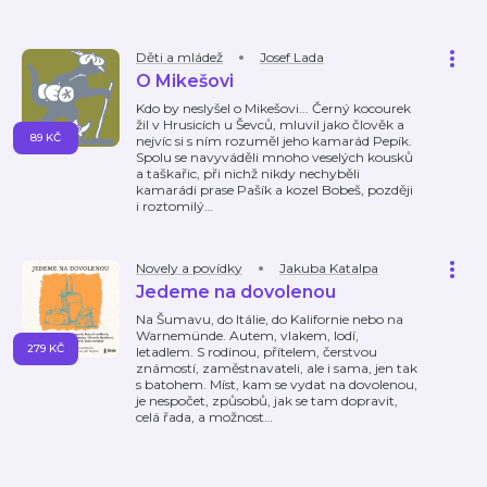
Děti a mládež
Josef Lada
O Mikešovi
Kdo by neslyšel o Mikešovi... Černý kocourek
žil v Hrusicích u Ševců, mluvil jako člověk a
89 KČ
nejvíc si s ním rozuměl jeho kamarád Pepík.
Spolu se navyváděli mnoho veselých kousků
a taškařic, při nichž nikdy nechyběli
kamarádi prase Pašík a kozel Bobeš, později
i roztomilý
…
Novely a povídky
Jakuba Katalpa
Jedeme na dovolenou
Na Šumavu, do Itálie, do Kalifornie nebo na
Warnemünde. Autem, vlakem, lodí,
279 KČ
letadlem. S rodinou, přítelem, čerstvou
známostí, zaměstnavateli, ale i sama, jen tak
s batohem. Míst, kam se vydat na dovolenou,
je nespočet, způsobů, jak se tam dopravit,
celá řada, a možnost
…