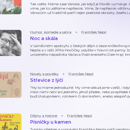
Tak vidíte. Máme zase Vánoce, jak když je člověk vymaluje. 
víme, jak to uděláme napřesrok. Víme, že napřesrok větši
Vánocům už tradičně patří nejen poetické obrázky Josefa Lad
Humor, komedie a satira
František Nepil
Noc a skála
V úsměvném apokryfu z českých dějin o lásce knížecího syna
Nepila a v režii Jiřího Horčičky uslyšíte v hlavní roli panny J
urozeného nápadníka Václava Postráneckého.Dále hrají: kní
Novely a povídky
František Nepil
Střevíce z lýčí
"My to máme jednoduché. My víme odkud jsme vzešli, i kdyby
mezi námi není ani jediného, jehož předek, nebo prapředek
buď chalupníkem, rolníkem či domkářem, anebo alespoň 
Dějiny a historie
František Nepil
Písničky u kamen
Typický přednes a vyprávění Františka Nepila patří neodmy