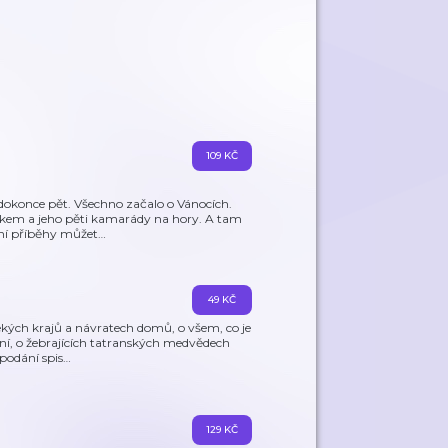
109 KČ
dokonce pět. Všechno začalo o Vánocích.
ínkem a jeho pěti kamarády na hory. A tam
dní příběhy můžet
…
49 KČ
kých krajů a návratech domů, o všem, co je
oní, o žebrajících tatranských medvědech
podání spis
…
129 KČ