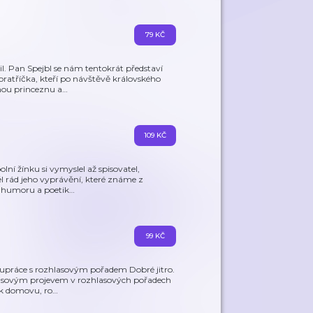
79 KČ
il. Pan Spejbl se nám tentokrát představí
 bratříčka, kteří po návštěvě královského
ou princeznu a
…
109 KČ
lní žínku si vymyslel až spisovatel,
ěl rád jeho vyprávění, které známe z
ho humoru a poetik
…
99 KČ
olupráce s rozhlasovým pořadem Dobré jitro.
lasovým projevem v rozhlasových pořadech
 k domovu, ro
…