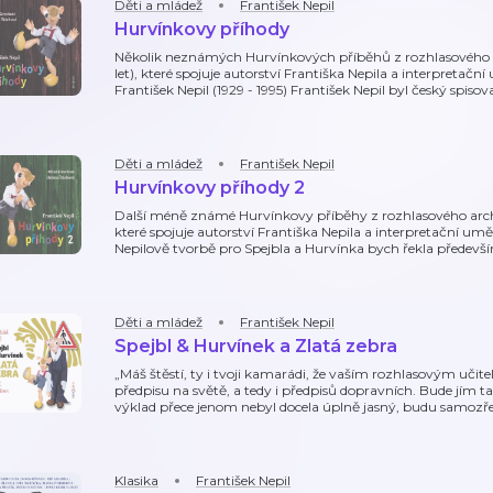
Děti a mládež
František Nepil
Hurvínkovy příhody
Několik neznámých Hurvínkových příběhů z rozhlasového 
let), které spojuje autorství Františka Nepila a interpretač
František Nepil (1929 - 1995) František Nepil byl český spisova
Děti a mládež
František Nepil
Hurvínkovy příhody 2
Další méně známé Hurvínkovy příběhy z rozhlasového arch
které spojuje autorství Františka Nepila a interpretační um
Nepilově tvorbě pro Spejbla a Hurvínka bych řekla předevší
Děti a mládež
František Nepil
Spejbl & Hurvínek a Zlatá zebra
„Máš štěstí, ty i tvoji kamarádi, že vaším rozhlasovým učit
předpisu na světě, a tedy i předpisů dopravních. Bude jím taťu
výklad přece jenom nebyl docela úplně jasný, budu samozř
Klasika
František Nepil