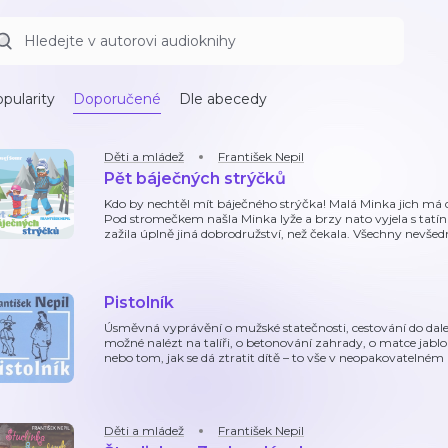
pularity
Doporučené
Dle abecedy
Děti a mládež
František Nepil
Pět báječných strýčků
Kdo by nechtěl mít báječného strýčka! Malá Minka jich má 
Pod stromečkem našla Minka lyže a brzy nato vyjela s tat
zažila úplně jiná dobrodružství, než čekala. Všechny nevše
Pistolník
Úsměvná vyprávění o mužské statečnosti, cestování do dale
možné nalézt na talíři, o betonování zahrady, o matce jabl
nebo tom, jak se dá ztratit dítě – to vše v neopakovatelném 
Děti a mládež
František Nepil