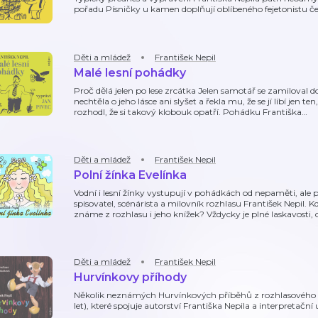
pořadu Písničky u kamen doplňují oblíbeného fejetonistu č
Děti a mládež
František Nepil
Malé lesní pohádky
Proč dělá jelen po lese zrcátka Jelen samotář se zamiloval 
nechtěla o jeho lásce ani slyšet a řekla mu, že se jí líbí jen t
rozhodl, že si takový klobouk opatří. Pohádku Františka
…
Děti a mládež
František Nepil
Polní žínka Evelínka
Vodní i lesní žínky vystupují v pohádkách od nepaměti, ale po
spisovatel, scénárista a milovník rozhlasu František Nepil. 
známe z rozhlasu i jeho knížek? Vždycky je plné laskavosti
Děti a mládež
František Nepil
Hurvínkovy příhody
Několik neznámých Hurvínkových příběhů z rozhlasového 
let), které spojuje autorství Františka Nepila a interpretač