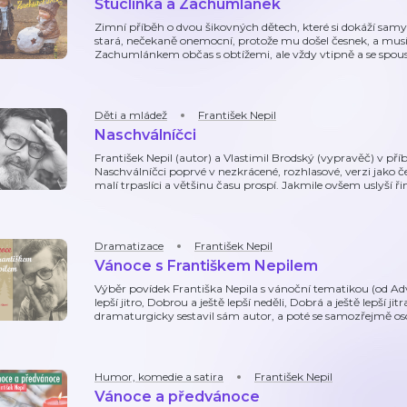
Štuclinka a Zachumlánek
Zimní příběh o dvou šikovných dětech, které si dokáží samy 
stará, nečekaně onemocní, protože mu došel česnek, a musí
Zachumlánkem občas s obtížemi, ale vždy vtipně a se spoust
Děti a mládež
František Nepil
Naschválníčci
František Nepil (autor) a Vlastimil Brodský (vypravěč) v příb
Naschválníčci poprvé v nezkrácené, rozhlasové, verzi jako 
malí trpaslíci a většinu času prospí. Jakmile ovšem uslyší ř
Dramatizace
František Nepil
Vánoce s Františkem Nepilem
Výběr povídek Františka Nepila s vánoční tematikou (od Adve
lepší jitro, Dobrou a ještě lepší neděli, Dobrá a ještě lepší jit
dramaturgicky sestavil sám autor, a poté se samozřejmě o
Humor, komedie a satira
František Nepil
Vánoce a předvánoce