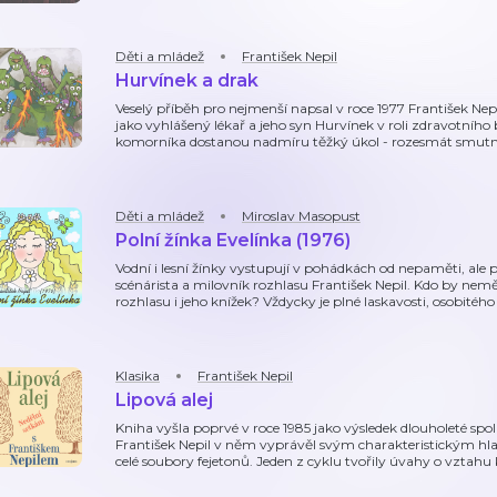
Děti a mládež
František Nepil
Hurvínek a drak
Veselý příběh pro nejmenší napsal v roce 1977 František Nep
jako vyhlášený lékař a jeho syn Hurvínek v roli zdravotního
komorníka dostanou nadmíru těžký úkol - rozesmát smutn
Děti a mládež
Miroslav Masopust
Polní žínka Evelínka (1976)
Vodní i lesní žínky vystupují v pohádkách od nepaměti, ale po
scénárista a milovník rozhlasu František Nepil. Kdo by nem
rozhlasu i jeho knížek? Vždycky je plné laskavosti, osobité
Klasika
František Nepil
Lipová alej
Kniha vyšla poprvé v roce 1985 jako výsledek dlouholeté sp
František Nepil v něm vyprávěl svým charakteristickým h
celé soubory fejetonů. Jeden z cyklu tvořily úvahy o vztahu