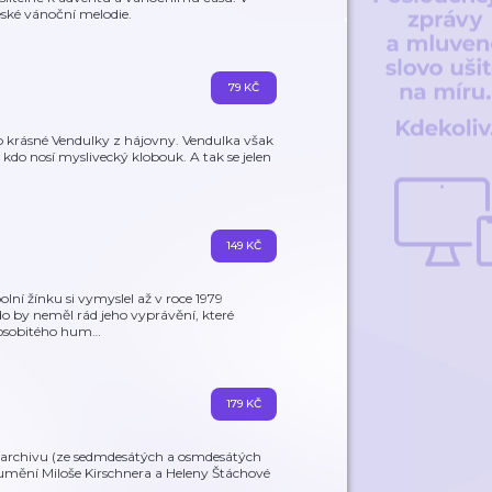
eské vánoční melodie.
79 KČ
do krásné Vendulky z hájovny. Vendulka však
en, kdo nosí myslivecký klobouk. A tak se jelen
149 KČ
lní žínku si vymyslel až v roce 1979
Kdo by neměl rád jeho vyprávění, které
, osobitého hum
…
179 KČ
archivu (ze sedmdesátých a osmdesátých
ní umění Miloše Kirschnera a Heleny Štáchové