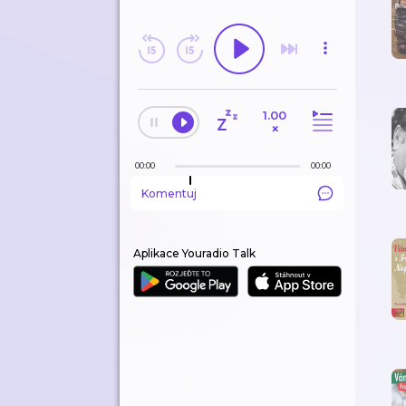
ODEBÍRANÉ
HISTORIE
1.00
EDITORSKÉ TIPY
×
00:00
00:00
Komentuj
Aplikace Youradio Talk