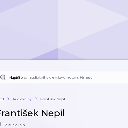
Najděte si:
od
Audioknihy
František Nepil
František Nepil
23 audioknih