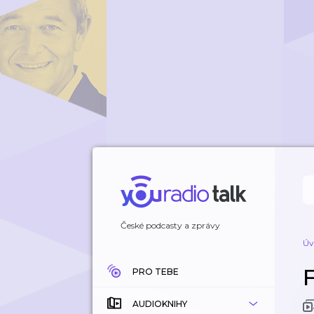
České podcasty a zprávy
Úv
PRO TEBE
AUDIOKNIHY