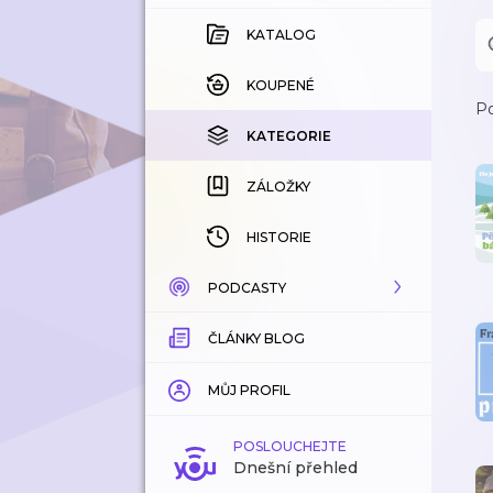
KATALOG
KOUPENÉ
Po
KATEGORIE
ZÁLOŽKY
HISTORIE
PODCASTY
ČLÁNKY BLOG
KATALOG
KATEGORIE
MŮJ PROFIL
ZÁLOŽKY
POSLOUCHEJTE
Dnešní přehled
LÍBÍ SE MI