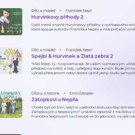
Děti a mládež
František Nepil
Hurvínkovy příhody 2
Další méně známé Hurvínkovy příběhy z rozhlasového arch
které spojuje autorství Františka Nepila a interpretační um
Děti a mládež
František Nepil
Spejbl & Hurvínek a Zlatá zebra 2
"Máš štěstí, ty i tvoji kamarádi, že vaším rozhlasovým učit
předpisů na světě, a tedy i předpisů dopravních. Bude jím taťu
výklad přece jenom nebyl docela úplně jasný, budu samozř
Dějiny a historie
Emil Zátopek
Zátopkovi u Nepila
Chcete být při tom, když si u jednoho stolu povídají dvě sla
Zátopkových s Nepilovými? Unikátní reportáž z návštěvy 
Františka Nepilových na chalupě ve Stradonicích na jaře ro