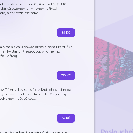
A hlavně jsme moudřejší a chytřejší. Už
nu dárků seženeme mnohem dřív...K
y, ale v rozhlase také
…
89 KČ
 Vratislava k chudé dívce z pera Františka
ohanky Janu Preissovou, v roli jejího
že Bořivoj
…
179 KČ
 Přemysl ty střevíce z lýčí schovati nedal,
 by nepocházel z venkova. Jenž by nebyl
podruhem, děvečkou
…
59 KČ
slitelně k adventu a vánočnímu času. V