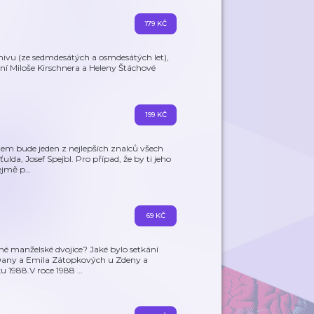
179 KČ
ivu (ze sedmdesátých a osmdesátých let),
ění Miloše Kirschnera a Heleny Štáchové
199 KČ
elem bude jeden z nejlepších znalců všech
lda, Josef Spejbl. Pro případ, že by ti jeho
ejmě p
…
69 KČ
vné manželské dvojice? Jaké bylo setkání
Dany a Emila Zátopkových u Zdeny a
ku 1988.V roce 1988
…