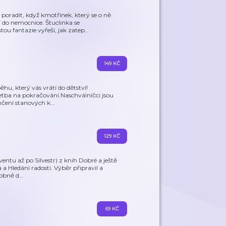
poradit, když kmotřínek, který se o ně
 do nemocnice. Štuclinka se
ou fantazie vyřeší, jak zatep
…
149 KČ
ěhu, který vás vrátí do dětství!
četba na pokračování.Naschválníčci jsou
inčení stanových k
…
129 KČ
ntu až po Silvestr) z knih Dobré a ještě
ra a Hledání radosti. Výběr připravil a
sobně d
…
69 KČ