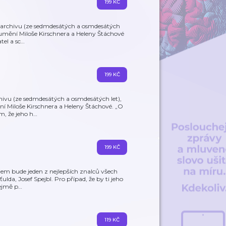
199 KČ
archivu (ze sedmdesátých a osmdesátých
ní umění Miloše Kirschnera a Heleny Štáchové
tel a sc
…
199 KČ
ivu (ze sedmdesátých a osmdesátých let),
ění Miloše Kirschnera a Heleny Štáchové. „O
m, že jeho h
…
199 KČ
elem bude jeden z nejlepších znalců všech
lda, Josef Spejbl. Pro případ, že by ti jeho
ejmě p
…
119 KČ