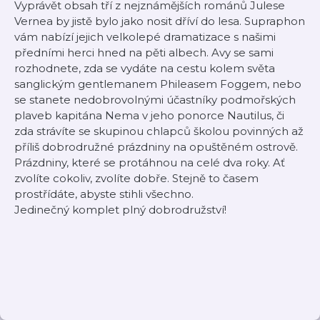
Vyprávět obsah tří z nejznámějších románů Julese
Vernea by jistě bylo jako nosit dříví do lesa. Supraphon
vám nabízí jejich velkolepé dramatizace s našimi
předními herci hned na pěti albech. Avy se sami
rozhodnete, zda se vydáte na cestu kolem světa
sanglickým gentlemanem Phileasem Foggem, nebo
se stanete nedobrovolnými účastníky podmořských
plaveb kapitána Nema v jeho ponorce Nautilus, či
zda strávíte se skupinou chlapců školou povinných až
příliš dobrodružné prázdniny na opuštěném ostrově.
Prázdniny, které se protáhnou na celé dva roky. Ať
zvolíte cokoliv, zvolíte dobře. Stejně to časem
prostřídáte, abyste stihli všechno.
Jedinečný komplet plný dobrodružství!