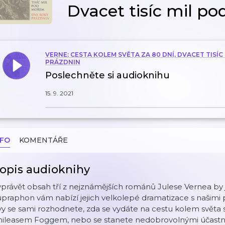
Dvacet tisíc mil p
VERNE: CESTA KOLEM SVĚTA ZA 80 DNÍ, DVACET TISÍ
PRÁZDNIN
Poslechněte si audioknihu
15. 9. 2021
NFO
KOMENTÁŘE
opis audioknihy
právět obsah tří z nejznámějších románů Julese Vernea by jis
praphon vám nabízí jejich velkolepé dramatizace s našimi 
vy se sami rozhodnete, zda se vydáte na cestu kolem svě
hileasem Foggem, nebo se stanete nedobrovolnými účastn