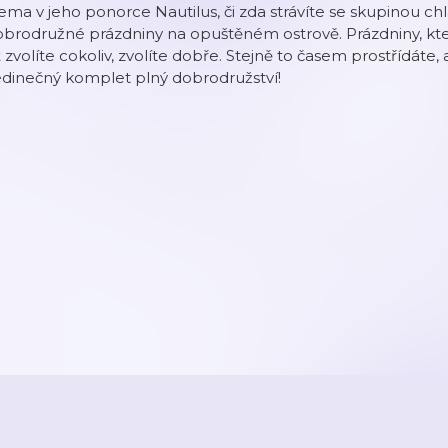
ma v jeho ponorce Nautilus, či zda strávíte se skupinou chl
brodružné prázdniny na opuštěném ostrově. Prázdniny, kte
 zvolíte cokoliv, zvolíte dobře. Stejně to časem prostřídáte, 
edinečný komplet plný dobrodružství!