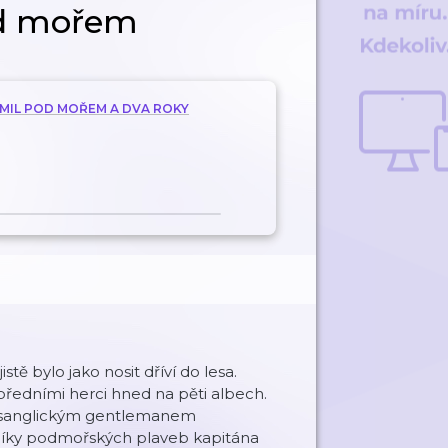
od mořem
C MIL POD MOŘEM A DVA ROKY
tě bylo jako nosit dříví do lesa.
předními herci hned na pěti albech.
ta sanglickým gentlemanem
íky podmořských plaveb kapitána