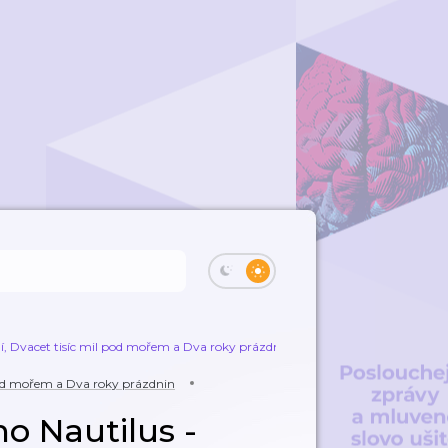
í, Dvacet tisíc mil pod mořem a Dva roky prázdnin
Kapitán Nemo a jeho Na
 pod mořem a Dva roky prázdnin
o Nautilus -