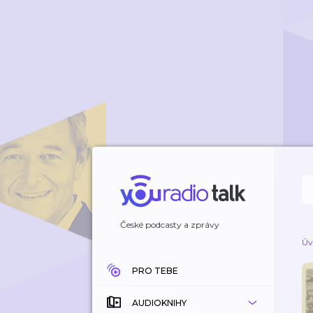
České podcasty a zprávy
Úv
PRO TEBE
AUDIOKNIHY