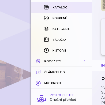
KATALOG
KOUPENÉ
KATEGORIE
ZÁLOŽKY
HISTORIE
PODCASTY
I
ČLÁNKY BLOG
KATALOG
P
KATEGORIE
MŮJ PROFIL
Vy
Su
ZÁLOŽKY
POSLOUCHEJTE
A
Dnešní přehled
P
LÍBÍ SE MI