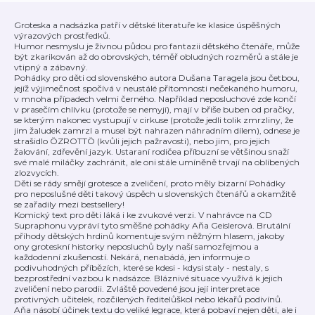
Groteska a nadsázka patří v dětské literatuře ke klasice úspěšných
výrazových prostředků.
Humor nesmyslu je živnou půdou pro fantazii dětského čtenáře, může
být zkarikován až do obrovských, téměř obludných rozměrů a stále je
vtipný a zábavný.
Pohádky pro děti od slovenského autora Dušana Taragela jsou četbou,
jejíž výjimečnost spočívá v neustálé přítomnosti nečekaného humoru,
v mnoha případech velmi černého. Například neposluchové zde končí
v prasečím chlívku (protože se nemyjí), mají v břiše buben od pračky,
se kterým nakonec vystupují v cirkuse (protože jedli tolik zmrzliny, že
jim žaludek zamrzl a musel být nahrazen náhradním dílem), odnese je
strašidlo ÖZROTTÖ (kvůli jejich pažravosti), nebo jim, pro jejich
žalování, zdřevění jazyk. Ustaraní rodičea příbuzní se většinou snaží
své malé miláčky zachránit, ale oni stále umíněně trvají na oblíbených
zlozvycích.
Děti se rády smějí grotesce a zveličení, proto měly bizarní Pohádky
pro neposlušné děti takový úspěch u slovenských čtenářů a okamžitě
se zařadily mezi bestsellery!
Komický text pro děti láká i ke zvukové verzi. V nahrávce na CD
Supraphonu vypráví tyto směšné pohádky Aňa Geislerová. Brutální
příhody dětských hrdinů komentuje svým něžným hlasem, jakoby
ony groteskní historky neposluchů byly naší samozřejmou a
každodenní zkušeností. Nekárá, nenabádá, jen informuje o
podivuhodných příbězích, které se kdesi - kdysi staly - nestaly, s
bezprostřední vazbou k nadsázce. Bláznivé situace využívá k jejich
zveličení nebo parodii. Zvláště povedené jsou její interpretace
protivných učitelek, rozčilených ředitelůškol nebo lékařů podivínů.
Aňa násobí účinek textu do veliké legrace, která pobaví nejen děti, ale i