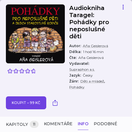
Audiokniha
Taragel:
Pohádky pro
neposlušné
děti
Autor
:
Aňa Geislerová
Délka
:
1 hod 16 min
Čte
:
Aňa Geislerová
Vydavatel
:
Supraphon a.s.
Jazyk
:
Česky
,
Žánr
:
Děti a mládež
Pohádky
KOUPIT – 99 KČ
KOMENTÁŘE
INFO
PODOBNÉ
KAPITOLY
11