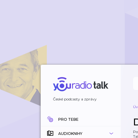
České podcasty a zprávy
Úv
PRO TEBE
Po
AUDIOKNIHY
Tal