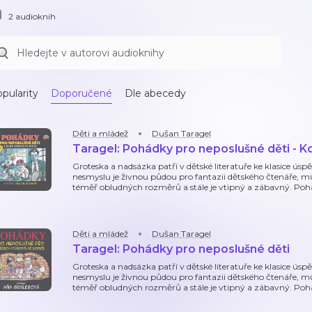
2 audioknih
pularity
Doporučené
Dle abecedy
Děti a mládež
Dušan Taragel
Taragel: Pohádky pro neposlušné děti - 
Groteska a nadsázka patří v dětské literatuře ke klasice 
nesmyslu je živnou půdou pro fantazii dětského čtenáře, m
téměř obludných rozměrů a stále je vtipný a zábavný. Pohá
Děti a mládež
Dušan Taragel
Taragel: Pohádky pro neposlušné děti
Groteska a nadsázka patří v dětské literatuře ke klasice 
nesmyslu je živnou půdou pro fantazii dětského čtenáře, m
téměř obludných rozměrů a stále je vtipný a zábavný. Pohá